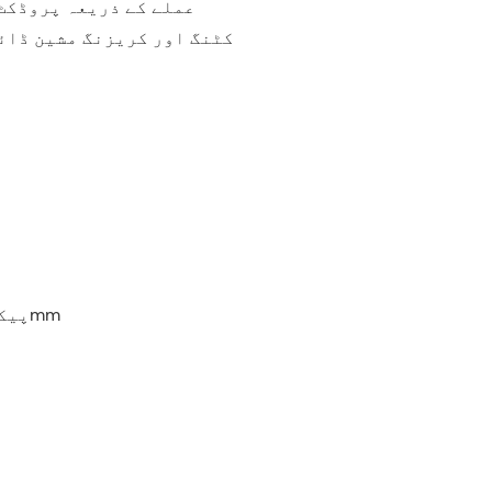
ہمارے پیشہ ور QC عملے کے ذریعہ پروڈکٹ کے
پروڈکٹ کا نام: ہائی سپیڈ ML750 کٹنگ اور کریزن
پیکنگ (مجموعی طور پر) طول و عرض: 1780*1590*1450mm