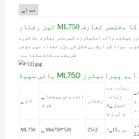
▁سب ا
ور چپکنے والے اسٹیکرز، کیریئر بیگز، بک کور،
بہ مواد کو ایک ہی شکل کی بڑی تعداد میں مؤثر
طریقے سے کاٹ سکتا ہے۔
زیادہ سے
▁مو ٹ
زیادہ
اندرونی پیچھا ▁
 و
رفتار
▁ ڈ ل
اصول ▁لا
طر ف
 ر
ئ لی ن ث
و
<▁می ں15
25±2
▁ Mm750*520
ML750