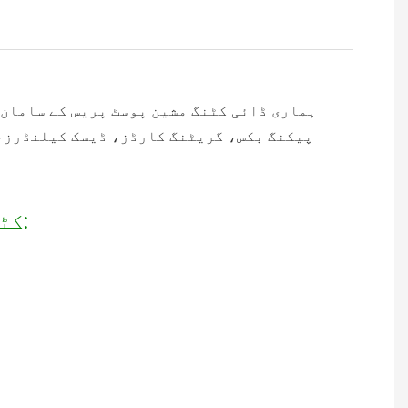
تیز رفتار 
ہماری ڈائی کٹنگ مشین پوسٹ پریس کے سامان 
پیکنگ بکس، گریٹنگ کارڈز، ڈیسک کیلنڈرز، 
ہائی سپیڈ ML750 کٹنگ اور کریزنگ مشین ڈائی کٹنگ مشین کے اہم پیرامیٹرز: