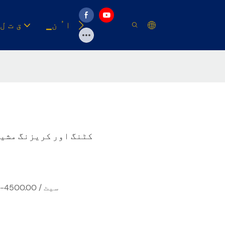
وسیلہ
▁ا ُ ن
▁ق ت ل
تیز رفتار ML750 کٹنگ اور کری
USD 3377.00-4500.00 / سیٹ