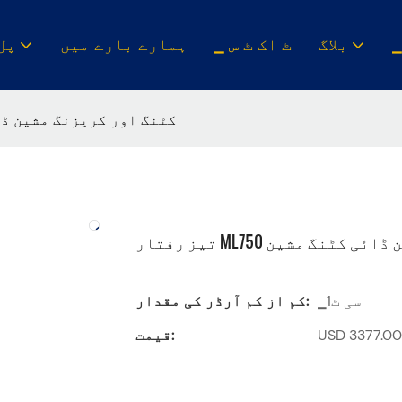
بلاگ
▁ ٹ اک ٹ س
ہمارے بارے میں
▁پل
تیز رفتار ML750 کٹنگ اور کریزنگ 
زنگ مشین ڈائی کٹنگ مشین
▁سی ٹ1
کم از کم آرڈر کی مقدار:
قیمت: