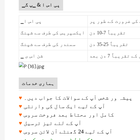
▁پی اس ا & ▁پ گ
کی ضرورت کے طور پر
▁پی اس ا
تقریباً 7-10 دن
ایکسپریس کی طرف سے شپنگ
تقریباً 25-35 دن
سمندر کی طرف سے شپنگ
قریباً 7 دن بعد
▁ شن اس ی
ہماری خدمات
پیشہ ور شخص آپ کے سوالات کا جواب دیں۔
♥
آپ کے لیے ایک سال کی وارنٹی
♥
کامل اور محتاط بعد فروخت سروس
♥
آپ کے لئے تیز ترسیل
♥
آپ کے لیے 24 گھنٹے آن لائن سروس
♥