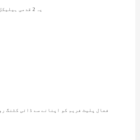
2. یہ 2 قدمی ہیلیکل گیئر میکانزم کو اپناتا ہے، جس کے نتیجے میں مستحکم آپریشن، بڑی کٹنگ فورس، اور کم شور ہوتا ہے۔