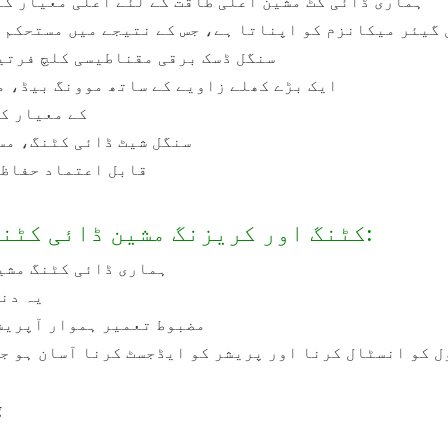
1. ہماری ڈائی کٹ مشین اعلی طاقت کے لئے اعلی معیار ک
3. سنگل ڈسک برقی مقناطیسی کلچ فرتیلی، قابل اعتماد آپریشن کو یقینی بناتا ہے۔
4. ایک بڑے کھلے زاویے کے ساتھ موونگ بیڈ، معقول حد تک ڈیزائن کیا گیا آپریشنل اونچائی
5. بجلی کا نظام 
6. سنگل شیٹ ڈائی کٹنگ، 
7. قابل اعتماد حفا
تیز رفتار ML750 کٹنگ اور کریزنگ مشین ڈائی کٹنگ مشین کے فوائد:
1. ہماری ڈائی کٹنگ م
2. یہ 
3. مضبوط تعمیر ہموار آپریشن اور طویل سروس کی زندگی کو یقینی بناتا ہے