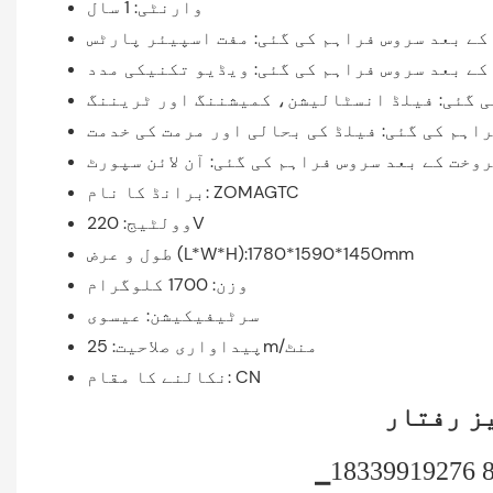
وارنٹی: 1 سال
کے بعد سروس فراہم کی گئی: مفت اسپیئر پارٹس
کے بعد سروس فراہم کی گئی: ویڈیو تکنیکی مدد
ی گئی: فیلڈ انسٹالیشن، کمیشننگ اور ٹریننگ
اہم کی گئی: فیلڈ کی بحالی اور مرمت کی خدمت
وخت کے بعد سروس فراہم کی گئی: آن لائن سپورٹ
برانڈ کا نام: ZOMAGTC
وولٹیج: 220V
طول و عرض (L*W*H):1780*1590*1450mm
وزن: 1700 کلوگرام
سرٹیفیکیشن: عیسوی
پیداواری صلاحیت: 25m/منٹ
نکالنے کا مقام: CN