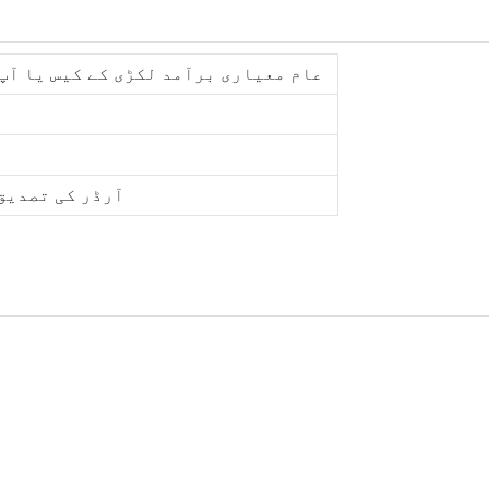
عام معیاری برآمد لکڑی کے کیس یا آپ 
آرڈر کی تصدیق کے ت