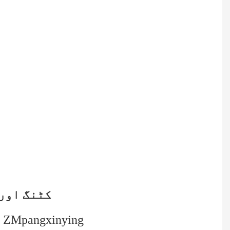
تیز رفتار 50
▁پی:86 18339919276 Wechat:pxy986440212 اسکائپ: pangxinying