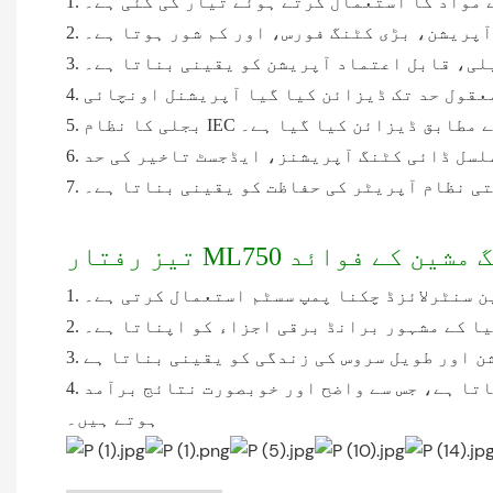
ے مواد کا استعمال کرتے ہوئے تیار کی گئی ہے۔
IEC کے معیار کے مطابق ڈیزائن کیا گیا ہے۔
مسلسل ڈائی کٹنگ آپریشنز، ایڈجسٹ تاخیر کی حد
ظتی نظام آپریٹر کی حفاظت کو یقینی بناتا ہے۔
شین سنٹرلائزڈ چکنا پمپ سسٹم استعمال کرتی ہے۔
دنیا کے مشہور برانڈ برقی اجزاء کو اپناتا ہے۔
4. فعال پلیٹ فریم کو اپنانے سے ڈائی کٹنگ رول کو انسٹال کرنا اور پریشر کو ایڈجسٹ کرنا آسان ہو جاتا ہے، جس سے واضح اور خوبصورت نتائج برآمد
ہوتے ہیں۔