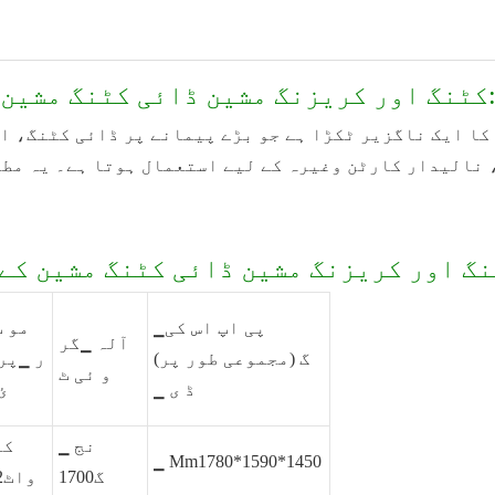
ML750 کٹنگ اور کریزنگ مشین ڈائی کٹنگ مشین کا مختصر تعارف:
کا ایک ناگزیر ٹکڑا ہے جو بڑے پیمانے پر ڈائی کٹنگ، ا
نالیدار کارٹن وغیرہ کے لیے استعمال ہوتا ہے۔ یہ مطلو
▁پی اپ اس کی
آلہ ▁گر
گ (مجموعی طور پر)
ر ▁پر
و ئی ٹ
▁ ڈ ی
ئ
▁ نج
کل
▁ Mm1780*1590*1450
گ1700
واٹ2.2