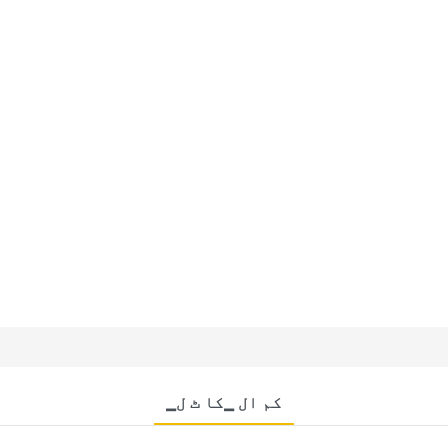
▁کم ال ▁کا ٹ ل