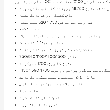
 معیار کی 100% ضمانت ہے۔
گ مشین ڈائی کٹنگ مشین
نام: کٹنگ اور کریزنگ مشین
اندرونی چیس سائز: 750 * 520 ملی میٹر
رفتار:25±2
زیادہ سے زیادہ اصول کی لمبائی:<▁می ں15
موٹر پاور: 2.2 کلو واٹ
فنکشن: گتے کی کریزنگ اور ڈائی کٹنگ
ماڈل: 750/930/1100/1300/1500
مشین کا وزن: 1700 کلوگرام
قابل اطلاق صنعتیں: مینوفیکچرنگ پلانٹ
قابل اطلاق صنعتیں: پرنٹنگ شاپس
حالت: نیا
قسم: ڈائی کٹنگ مشین
کمپیوٹرائزڈ: نہیں