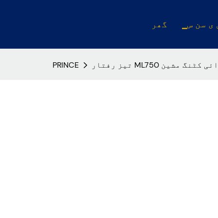
 ی سن س
گھر
مشین ڈائی کٹنگ مشین
PRINCE