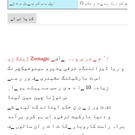
 تصدیق کر رہا ہے ▁ ٹ و حکم
▁پل ی س کر ی ▁بل ی ٹ ل:
▁کم پا نی ا
ژینگ زو Zomagtc ▁ا ُ م ▁ ذر ی ع ہ.
▁آف
و رہا ڈیزائننگ، ترقی پذیر، مینوفیکچرنگ
▁اس ت
مارکیٹنگ مشینری ▁ف ور ر سے
زیادہ 10 ▁ا د ھ ی ر سب سے پہلے ہم ▁ا ِ
س توڑنا چین مین لینڈ
▁تف ٹ ور ز ▁ ن ن حکم اپنانے کے لیے ▁ ٹ
و دنیا مارکیٹ ترقی، اب ہم کرو برآمد
براہ راست کاروبار ▁کا ٹ ا ٹ ر ان سالوں ▁ف