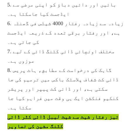
5. بائیں اور دائیں دباؤ کو اپنی مرضی سے
ایڈجسٹ کیا جاسکتا ہے۔
6. زیادہ سے زیادہ رفتار 4000 شیٹس فی گھنٹہ
ہے، اور رفتار برقی تعدد کے ذریعہ ایڈجسٹ
کی جاتی ہے۔
7. مختلف اونچائی ڈائی کٹنگ ڈائی کے لیے
موزوں ہے۔
8. گاہک کی درخواست کے مطابق، ہاٹ پریس
ڈائی کٹ شفاف پلاسٹک باکس میں ترمیم کی جا
سکتی ہے، اور ڈائی کٹ پیپر اور پریشر
کنکیو فنکشن ایک ہی وقت میں فراہم کیا جا
سکتا ہے۔
تیز رفتار شیٹ سے شیٹ لیبل ڈائی کٹر ڈائی
کٹنگ مشین کی تصاویر