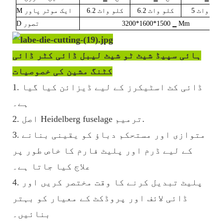
لو واٹ
5
کلو واٹ
6.2
کلو واٹ
6.2
ایک موٹر پاور
M
▁ Mm
3200*1600*1500
تصور
D
ہائی سپیڈ شیٹ ٹو شیٹ لیبل ڈائی کٹر ڈائی
کٹنگ مشین کی خصوصیات
1. ڈائی کٹ اسٹیکرز کے لیے ڈیزائن کیا گیا
ہے۔
2. اصل Heidelberg fuselage ترمیم.
3. متوازی اور مستحکم دباؤ کو یقینی بنانے
کے لیے ڈرم اور پلیٹ فارم کا خاص طور پر
علاج کیا جاتا ہے۔
4. پلیٹ تبدیل کرنے کا وقت مختصر کریں اور
ڈائی لائف اور پروڈکٹ کے معیار کو بہتر
بنائیں۔