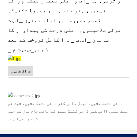
و ترقی، ہم ▁آف و اعلی معیار پیشہ ورانہ
ٹیمیں، ہنر مند ہنر، مضبوط تکنیکی
قوت، مضبوط اور آزاد تحقیق ▁اس ت
ترقی صلاحیتوں، اعلی درجے کی پیداوار کا
سامان ▁اس ت ▁ ہ ا کامل فروخت کے بعد
▁ ڈ ی س ▁س س ٹ م
▁ ٹ اک ٹ س
ڈائی کٹنگ مشین، لیبل ڈائی کٹر ڈائی کٹنگ مشین، شیٹ ٹو
شیٹ لیبل ڈائی کٹر ڈائی کٹنگ مشین کے ناقص خام مال کو ختم
کر دیا گیا ہے۔