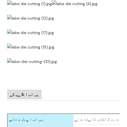
▁پی اس ا & ▁پ گ
▁ور ٹ رن گ لکڑی کا ▁فا ئ ز
▁پی اس ا ▁بل ی ٹ ل: