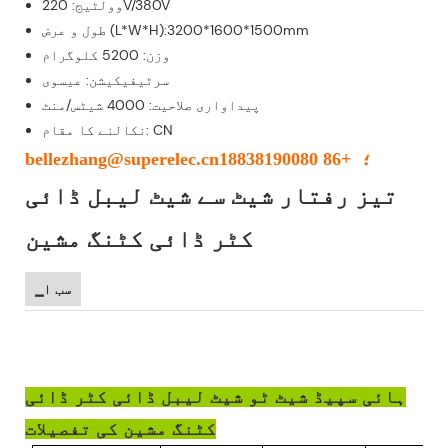
وولٹیج: 220V/380V
طول و عرض (L*W*H):3200*1600*1500mm
وزن: 5200 کلوگرام
سرٹیفیکیشن: عیسوی
پیداواری صلاحیت: 4000 شیٹس/منٹ
نکالنے کا مقام: CN
bellezhang@superelec.cn؛ +86 18838190080
تیز رفتار شیٹ سے شیٹ لیبل ڈائی
کٹر ڈائی کٹنگ مشین
▁سب ا
ہائی سپیڈ شیٹ ٹو شیٹ لیبل ڈائی کٹر ڈائی
کٹنگ مشین کی تفصیلات