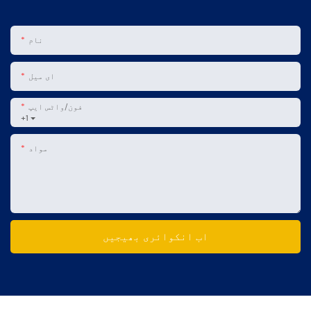
نام
ای میل
فون/واٹس ایپ
+1
مواد
اب انکوائری بھیجیں