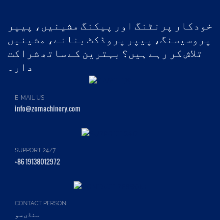
خودکار پرنٹنگ اور پیکنگ مشینیں، پیپر
پروسیسنگ، پیپر پروڈکٹ بنانے، مشینیں
تلاش کر رہے ہیں؟ بہترین کے ساتھ شراکت
دار۔
E-MAIL US
info@zomachinery.com
SUPPORT 24/7
+86 19138012972
CONTACT PERSON:
سنڈی سو