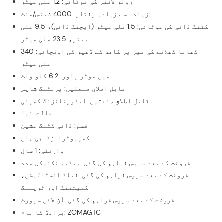
رولر لائنر کی موٹائی: 1.2 ملی میٹر
زیادہ سے زیادہ رفتار: 4000 شیٹس/منٹ
کٹنگ ڈائی کی موٹائی: 1.5 ملی میٹر (ایچنگ ڈائی)، 9.5 ملی
میٹر، 23.5 ملی میٹر
کھانا کھلانے کی میز پر کاغذ کے ڈھیر کی اونچائی: 340
ملی میٹر
مین موٹر پاور: 6.2 کلو واٹ
قابل اطلاق صنعتیں: پرنٹنگ شاپس
قابل اطلاق صنعتیں: ایڈورٹائزنگ کمپنی
حالت: نیا
قسم: ڈائی کٹنگ مشین
کمپیوٹرائزڈ: جی ہاں
وارنٹی: 1 سال
فروخت کے بعد سروس فراہم کی گئی: ویڈیو تکنیکی مدد
فروخت کے بعد سروس فراہم کی گئی: فیلڈ انسٹالیشن،
کمیشننگ اور ٹریننگ
فروخت کے بعد سروس فراہم کی گئی: آن لائن سپورٹ
برانڈ کا نام: ZOMAGTC