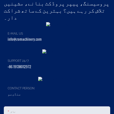
پروسیسنگ، پیپر پروڈکٹ بنانے، مشینیں
تلاش کر رہے ہیں؟ بہترین کے ساتھ شراکت
دار۔
E-MAIL US
info@zomachinery.com
SUPPORT 24/7
+86 19138012972
CONTACT PERSON:
سنڈی سو
نام