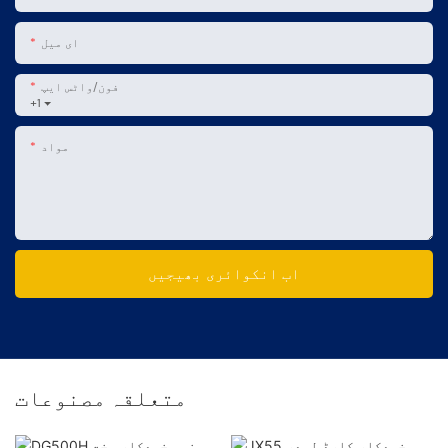
ای میل
فون/واٹس ایپ
+1
مواد
اب انکوائری بھیجیں
متعلقہ مصنوعات