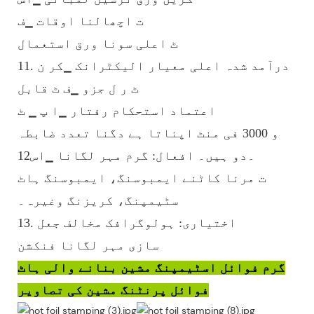
ت اچھالنا اوقات ▁ف
ٹ اعلی سونا ورق استعمال
11. درآمد شدہ اعلی معیار الیکٹرانک ▁کر ن
ٹ ر ل جزو ▁ف ٹ قابل
اعتماد استحکام رفتار ▁ا پ ▁ ٹ
و 3000 فی منٹ اپناتا ہے دگنا تعدد ضابطہ
12۔دو ہیں۔ افعال: گرم مہر لگانا ▁اس
ت مرنا کاٹنے ایمبوسنگ، ایمبوسنگ ہاٹ
سٹیمپنگ، کریزنگ وغیرہ۔
13. اختیاری: ہولوگرافک مخالف جعل
سازی مہر لگانا فنکشن
گرم فوائل اسٹیمپنگ مشین بنانے والی ہاٹ
فوائل پرنٹنگ مشین کی تصاویر