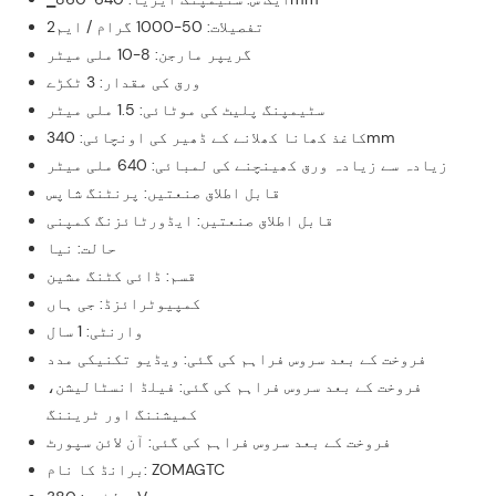
تفصیلات: 50-1000 گرام / ایم2
گریپر مارجن: 8-10 ملی میٹر
ورق کی مقدار: 3 ٹکڑے
سٹیمپنگ پلیٹ کی موٹائی: 1.5 ملی میٹر
کاغذ کھانا کھلانے کے ڈھیر کی اونچائی: 340mm
زیادہ سے زیادہ ورق کھینچنے کی لمبائی: 640 ملی میٹر
قابل اطلاق صنعتیں: پرنٹنگ شاپس
قابل اطلاق صنعتیں: ایڈورٹائزنگ کمپنی
حالت: نیا
قسم: ڈائی کٹنگ مشین
کمپیوٹرائزڈ: جی ہاں
وارنٹی: 1 سال
فروخت کے بعد سروس فراہم کی گئی: ویڈیو تکنیکی مدد
فروخت کے بعد سروس فراہم کی گئی: فیلڈ انسٹالیشن،
کمیشننگ اور ٹریننگ
فروخت کے بعد سروس فراہم کی گئی: آن لائن سپورٹ
برانڈ کا نام: ZOMAGTC