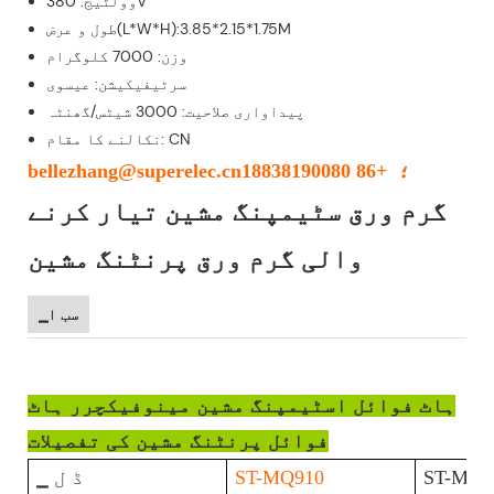
وولٹیج: 380V
طول و عرض(L*W*H):3.85*2.15*1.75M
وزن: 7000 کلوگرام
سرٹیفیکیشن: عیسوی
پیداواری صلاحیت: 3000 شیٹس/گھنٹہ
نکالنے کا مقام: CN
bellezhang@superelec.cn؛ +86 18838190080
گرم ورق سٹیمپنگ مشین تیار کرنے
والی گرم ورق پرنٹنگ مشین
▁سب ا
ہاٹ فوائل اسٹیمپنگ مشین مینوفیکچرر ہاٹ
فوائل پرنٹنگ مشین کی تفصیلات
ST-MQ8
ST-MQ910
▁ ڈ ل