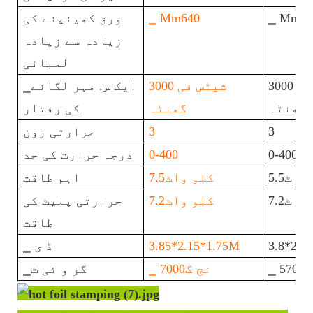
▁ Mm57
▁ Mm640
ورق کھینچنے کی
زیادہ سے زیادہ
لمبائی
3000 شیٹس فی
3000 شیٹس فی
▁ایک س. مہر لگانے
گھنٹہ
گھنٹہ
کی رفتار
3
3
حرارتی زون
0-400
0-400
درجہ حرارت کی حد
اٹ5.5
کلو واٹ7.5
اہم طاقت
اٹ7.2
کلو واٹ7.2
حرارتی پلیٹ کی
طاقت
3.8*2.1
3.85*2.15*1.75M
▁ ڈ ی
570
▁ نج گ7000
▁گر و ئی ٹ