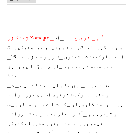
ژینگ زو Zomagtc ▁ا ُ م ▁ ذر ی ع ہ.
▁آف
و رہا ڈیزائننگ، ترقی پذیر، مینوفیکچرنگ
▁اس ت
مارکیٹنگ مشینری ▁ف ور ر سے زیادہ 16
سال سب سے پہلے ہم ▁ا ِ س توڑنا چین مین
لینڈ
▁تف ٹ ور ز ▁ ن ن حکم اپنانے کے لیے ▁ ٹ
و دنیا مارکیٹ ترقی، اب ہم کرو برآمد
براہ راست کاروبار ▁کا ٹ ا ٹ ر ان سالوں ▁ف
و ترقی، ہم ▁آف و اعلی معیار پیشہ ورانہ
ٹیمیں، ہنر مند ہنر، مضبوط تکنیکی
قوت، مضبوط اور آزاد تحقیق ▁اس ت