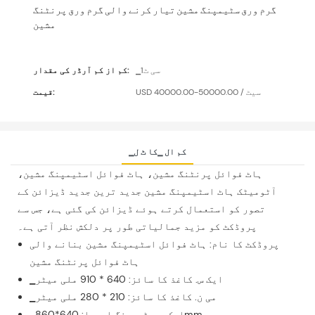
گرم ورق سٹیمپنگ مشین تیار کرنے والی گرم ورق پرنٹنگ
مشین
▁سی ٹ1
کم از کم آرڈر کی مقدار:
USD 40000.00-50000.00 / سیٹ
قیمت:
▁کم ال ▁کا ٹ ل
ہاٹ فوائل پرنٹنگ مشین، ہاٹ فوائل اسٹیمپنگ مشین،
آٹومیٹک ہاٹ اسٹیمپنگ مشین جدید ترین جدید ڈیزائن کے
تصور کو استعمال کرتے ہوئے ڈیزائن کی گئی ہے، جس سے
پروڈکٹ کو مزید جمالیاتی طور پر دلکش نظر آتی ہے۔
پروڈکٹ کا نام: ہاٹ فوائل اسٹیمپنگ مشین بنانے والی
ہاٹ فوائل پرنٹنگ مشین
▁ایک س. کاغذ کا سائز: 640 * 910 ملی میٹر
▁می ن. کاغذ کا سائز: 210 * 280 ملی میٹر
▁ایک س. سٹیمپنگ ایریا: 640*860mm