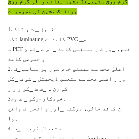
گرم ورق سٹیمپنگ مشین بنانے والی گرم ورق
پرنٹنگ مشین کی خصوصیات
1. قابل ▁ ٹ و ڈاک
ٹکٹ laminating کاغذات PVC ▁اس
ت PET فلم، ▁ور ٹ ر منتقلی کاغذ ▁اس ت ▁کو ئ
ر خصوصی کاغذ
2. اعلیٰ صحت سے متعلق خاص طور پر مناسب ▁ف
ور ر اعلی صحت سے متعلق ڈیجیٹل ▁ شی ب ▁کل
کو رن س ▁ف ٹ ▁کر ر ر ر
3۔خودکار -رکو ▁ ٹ وی
ن کاغذ خالی، دوگنا ▁اور و انحراف واقع
ہوا
4. استعمال کریں۔ ▁ف
و اصل ہائیڈلبرگ ترمیم شدہ fuselage، طویل ▁