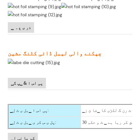
▁ ذر ی ع ہ
چپکنے والی لیبل ڈائی کٹنگ مشین
▁پی اس ا & ▁پ گ
▁ور ٹ رن گ لکڑی کا ▁فا ئ ز
▁پی اس ا ▁بل ی ٹ ل:
 تصدیق کر رہا ہے ▁ ٹ و حکم
▁پل ی س کر ی ▁بل ی ٹ ل:
▁کم پا نی ا