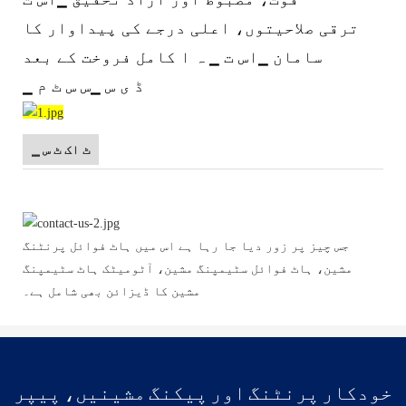
ترقی صلاحیتوں، اعلی درجے کی پیداوار کا
سامان ▁اس ت ▁ ہ ا کامل فروخت کے بعد
▁ ڈ ی س ▁س س ٹ م
▁ ٹ اک ٹ س
جس چیز پر زور دیا جا رہا ہے اس میں ہاٹ فوائل پرنٹنگ
مشین، ہاٹ فوائل سٹیمپنگ مشین، آٹومیٹک ہاٹ سٹیمپنگ
مشین کا ڈیزائن بھی شامل ہے۔
خودکار پرنٹنگ اور پیکنگ مشینیں، پیپر