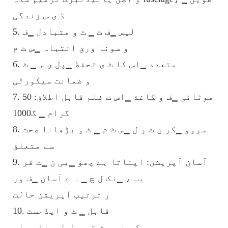
ڈ ی س زندگی
5. لیس ▁ف ٹ ▁ ٹ و متبادل ▁ف
و سونا ورق انتباہ ▁س ٹ م
6. متعدد ▁اس کا ٹ ی تحفظ ▁پل ی س ▁ ٹ
و ضمانت سیکورٹی
7. موٹائی ▁ف و کاغذ ▁اس ت فلم قابل اطلاق: 50
گرام ▁ گ1000
8. سروو ▁کر ن ٹ ر ل ▁س ٹ م ▁ ٹ و بڑھانا صحت
سے متعلق
9. آسان آپریشن: اپناتا ہے چھو ▁بی ن ▁ت قر
یب ، ▁نک ل چ ▁ ہ ے آسان ▁ف ور
ر ترتیب آپریشن حالت
10. قابل ▁ ٹ و ایڈجسٹ
کریں ورق ترسیل لمبائی ▁اس