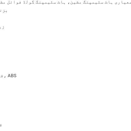
معیاری ہاٹ سٹیمپنگ مشین، ہاٹ سٹیمپنگ گولڈ فوائل مش
بزنس
زیا
قابل اطلاق مواد: سادہ کاغذ، خاص کاغذ، پیویسی، ABS
ق