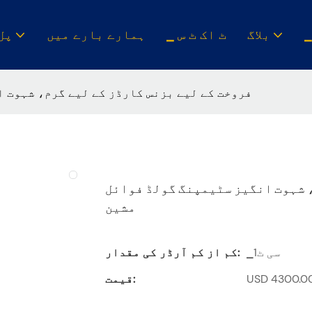
بلاگ
▁ ٹ اک ٹ س
ہمارے بارے میں
▁پل
فروخت کے لیے بزنس کارڈز کے لیے گرم، شہوت 
، شہوت انگیز سٹیمپنگ گولڈ فوائل
مشین
▁سی ٹ1
کم از کم آرڈر کی مقدار:
قیمت: