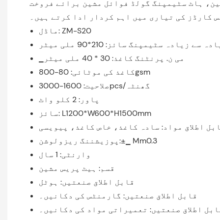
ین، ہاٹ سٹیمپنگ گولڈ فوائل مشین برائے فروخت
 کارڈز کی تیاری میں اہم کردار ادا کرتے ہیں۔
ماڈل: ZM-S20
دہ سے زیادہ سٹیمپنگ سائز: 210*90 ملی میٹر
▁می ن. پرنٹنگ کاغذ: 30 * 40 ملی میٹر
کاغذ کی موٹائی: 80-800gsm
صلاحیت: 1600-3000pcs/گھنٹہ
پاور: 2 کلو واٹ
سائز: L1200*W600*H1500mm
پوزیشننگ ریزولوشن:±▁ Mm0.3
وارنٹی: 1 سال
قسم: ہیٹ پریس مشین
قابل اطلاق صنعتیں: ہوٹل
قابل اطلاق صنعتیں: گارمنٹس کی دکانیں۔
ابل اطلاق صنعتیں: تعمیراتی مواد کی دکانیں۔