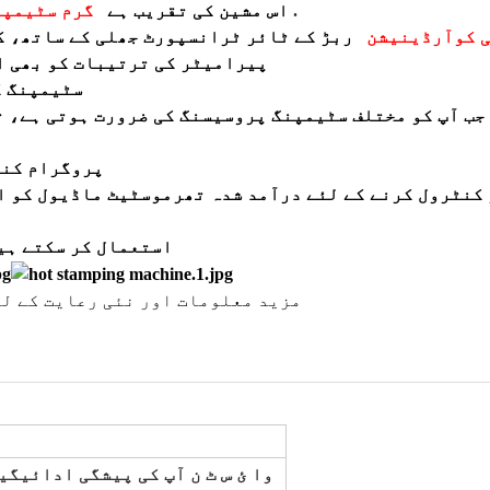
.
گرم سٹیمپنگ اور ایمبوسنگ اور ڈیبوسنگ، تھرمو پرنٹنگ
1. اس مشین کی تقریب ہے
ی کوآرڈینیشن
ربڑ کے ٹائر ٹرانسپورٹ جھلی کے ساتھ، ک
پیرامیٹر کی ترتیبات کو بھی ا
3. سٹیمپن
، جب آپ کو مختلف سٹیمپنگ پروسیسنگ کی ضرورت ہوتی ہے، 
6.PLC پروگرا
8. استعمال کر سکتے 
مزید معلومات اور نئی رعایت کے لی