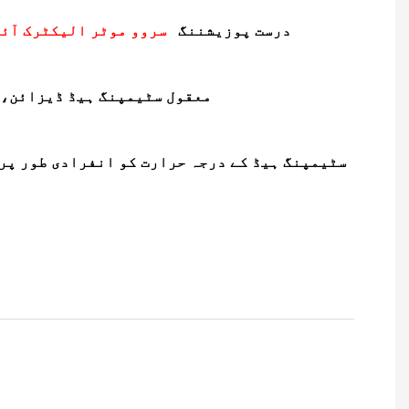
2. درست پوزیشننگ
سروو موٹر الیکٹرک آئ
4. معقول سٹیمپنگ ہیڈ ڈیزائن