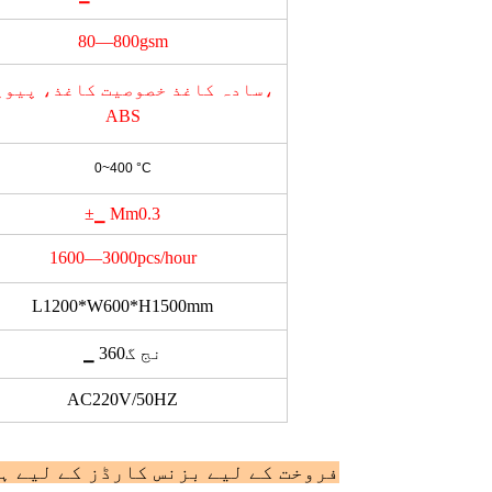
80—800gsm
سادہ کاغذ خصوصیت کاغذ، پیویس
ABS
0~400 °C
±▁ Mm0.3
1600—3000pcs/hour
L1200*W600*H1500mm
▁ نج گ360
AC220V/50HZ
فروخت کے لیے بزنس کارڈز کے لیے ہ