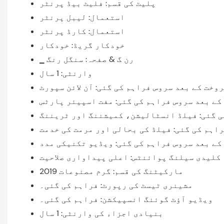
پلیٹ کی قسم: فلیٹ بیڈ پرنٹر
استعمال: لیبل پرنٹر
استعمال: کارڈ پرنٹر
خودکار گریڈ: خودکار
▁ رن گ & صفحہ: سنگل رنگ
وارنٹی: 1 سال
وخت کے بعد سروس فراہم کی گئی: آن لائن سپورٹ
کے بعد سروس فراہم کی گئی: مفت اسپیئر پارٹس
ی گئی: فیلڈ انسٹالیشن، کمیشننگ اور ٹریننگ
اہم کی گئی: فیلڈ کی بحالی اور مرمت کی خدمت
کے بعد سروس فراہم کی گئی: ویڈیو تکنیکی مدد
کلیدی سیلنگ پوائنٹس: اعلی پیداواری صلاحیت
مارکیٹنگ کی قسم: گرم مصنوعات 2019
مشینری ٹیسٹ کی رپورٹ: فراہم کی گئی۔
ویڈیو آؤٹ گوئنگ انسپیکشن: فراہم کی گئی۔
بنیادی اجزاء کی وارنٹی: 1 سال