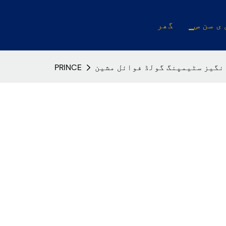
 ی سن س
گھر
انگیز سٹیمپنگ گولڈ فوائل مشین
PRINCE