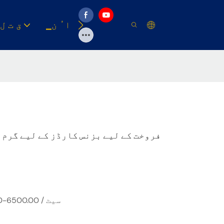
وسیلہ
▁ا ُ ن
▁ق ت ل
فروخت کے لیے بزنس کارڈز کے لیے گرم
USD 4300.00-6500.00 / سیٹ