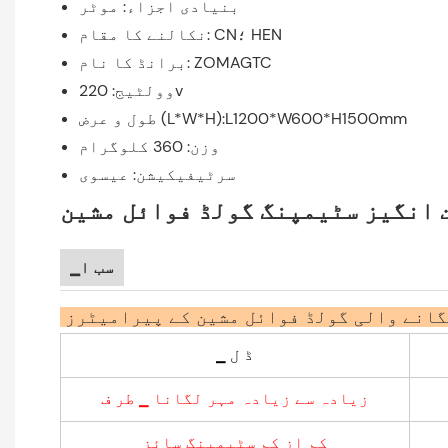
بنیادی اجزاء: موٹر
نکالنے کا مقام: CN؛ HEN
برانڈ کا نام: ZOMAGTC
وولٹیج: 220v
طول و عرض (L*W*H):L1200*W600*H1500mm
وزن: 360 کلوگرام
سرٹیفیکیشن: عیسوی
ت انگیز سٹیمپنگ گولڈ فوائل مشین
▁سب ا
گانے والی گولڈ فوائل مشین کے پیرامیٹرز
▁ ڈ ل
زیادہ سے زیادہ مہر لگانا ▁ طر ف
کم از کم سٹیمپنگ سائز