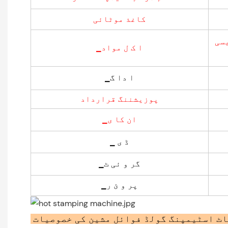
کاغذ موٹائی
ی،
▁ا ک ل مواد
▁ا دا گ
پوزیشننگ قرارداد
▁ان کا ی
▁ ڈ ی
▁گر و ئی ٹ
▁پر و ئ ر
اٹ اسٹیمپنگ گولڈ فوائل مشین کی خصوصیات