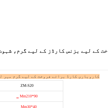
ت کے لیے بزنس کارڈز کے لیے گرم، شہو
کاروباری کارڈ برائے فروخت کے لیے گرم مہر ل
ZM-S20
▁ Mm210*90
▁ Mm30*40