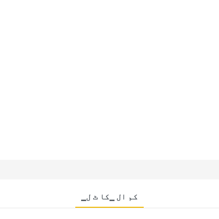
▁کم ال ▁کا ٹ ل