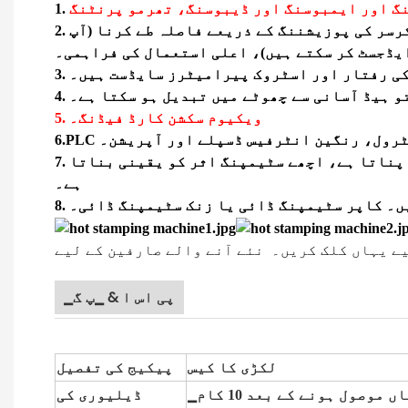
رسر کی پوزیشننگ کے ذریعے فاصلہ طے کرنا (آپ
یڈجسٹ کر سکتے ہیں)، اعلی استعمال کی فراہمی۔
گ کی رفتار اور اسٹروک پیرامیٹرز سایڈست ہیں۔
تو ہیڈ آسانی سے چھوٹے میں تبدیل ہو سکتا ہے۔
5. ویکیوم سکشن کارڈ فیڈنگ۔
م کنٹرول، رنگین انٹرفیس ڈسپلے اور آپریشن۔
7. سٹیمپنگ ہیڈ کے درجہ حرارت کو انفرادی طور پر کنٹرول کرنے کے لئے درآمد شدہ تھرموسٹیٹ ماڈیول کو اپناتا ہے، اچھے سٹیمپنگ اثر کو یقینی بناتا
ہے۔
ہیں۔ کاپر سٹیمپنگ ڈائی یا زنک سٹیمپنگ ڈائی۔
ے یہاں کلک کریں۔ نئے آنے والے صارفین کے لیے
▁پی اس ا & ▁پ گ
لکڑی کا کیس
پیکیج کی تفصیل
▁وا ئ س ٹ ن آپ کی پیشگی ادائیگیاں موصول ہونے کے بعد 10 کام
ڈیلیوری کی