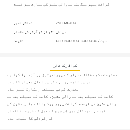
کرافٹ پیپر بیگ بنانے والی مشین کی بھارت میں قیمت
ZM-LMD400
ماڈل نمبر:
▁سی ٹ1
کم از کم آرڈر کی مقدار:
USD 18000.00-30000.00 / سیٹ
قیمت:
▁کم ال ▁کا ٹ ل
مصنوعات کو مختلف معیار کے پیرامیٹرز پر آزمایا گیا ہے
اور یہ ثابت ہوا ہے کہ یہ اعلیٰ معیار کا ہے۔
معذرت! کوئی متعلقہ ریکارڈ نہیں ملا۔
کاغذ کے تھیلے بنانے والی مشین، کاغذ کے تھیلے بنانے
والی مشین کی قیمت، کرافٹ پیپر بیگ بنانے والی مشین کی
قیمت ہندوستان میں اس طرح کے عمل کے ذریعے شاندار
کارکردگی کا نتیجہ ہے۔