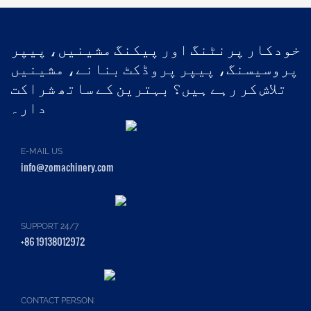
خودکار پرنٹنگ اور پیکنگ مشینیں، پیپر
پروسیسنگ، پیپر پروڈکٹ بنانے، مشینیں
تلاش کر رہے ہیں؟ بہترین کے ساتھ شراکت
دار۔
E-MAIL US
info@zomachinery.com
SUPPORT 24/7
+86 19138012972
CONTACT PERSON: