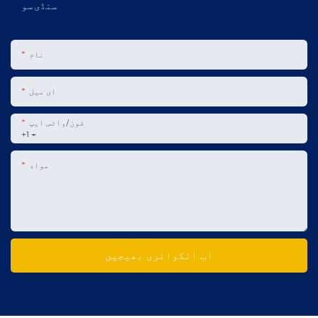
سنڈی سو
نام
ای میل
فون/واٹس ایپ
+1
مواد
اب انکوائری بھیجیں