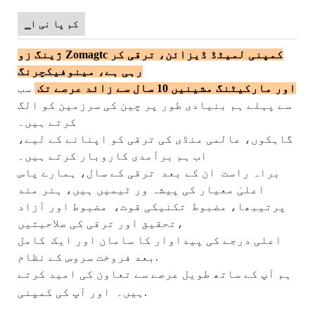
▁کم پا نی ا
ژینگ زو Zomagtc کمپنی لمیٹڈ ڈیزائن، ترقی کر
رہی ہے، مینوفیکچرنگ
اور مارکیٹنگ مشینیں 10 سال سے زائد عرصے تک
سب
سے پہلے ہم بنیادی طور پر چین کی سرزمین کو الگ
کرتے ہیں۔
گاہکوں،
عالمی منڈی کی ترقی کو اپنانے کے لیے،
اب ہم برآمدی کاروبار کرتے ہیں۔
براہ راست
ان کے بعد
ترقی کے سال، ہمارے پاس
اعلیٰ معیار کی پیشہ ور ٹیمیں ہیں، ہنر مند
پرتیبھا، مضبوط
تکنیکی قوت،
مضبوط اور آزاد
تحقیق اور ترقی کی صلاحیتیں،
اعلی درجے کی پیداوار کا سامان اور ایک
کامل
بعد فروخت سروس کے نظام.
ہم آپ کے ساتھ طویل عرصے سے تعاون کی امید کرتے
اور آپ کی کمپنی.
ہیں۔