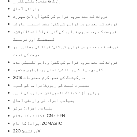
▁ رن گ & صفحہ: ملٹی کلر
وارنٹی: 1 سال
فروخت کے بعد سروس فراہم کی گئی: آن لائن سپورٹ
فروخت کے بعد سروس فراہم کی گئی: مفت اسپیئر پارٹس
فروخت کے بعد سروس فراہم کی گئی: فیلڈ انسٹالیشن،
کمیشننگ اور ٹریننگ
فروخت کے بعد سروس فراہم کی گئی: فیلڈ کی بحالی اور
مرمت کی خدمت
فروخت کے بعد سروس فراہم کی گئی: ویڈیو تکنیکی مدد
کلیدی سیلنگ پوائنٹس: اعلی پیداواری صلاحیت
مارکیٹنگ کی قسم: گرم مصنوعات 2019
مشینری ٹیسٹ کی رپورٹ: فراہم کی گئی۔
ویڈیو آؤٹ گوئنگ انسپیکشن: فراہم کی گئی۔
بنیادی اجزاء کی وارنٹی: 1 سال
بنیادی اجزاء: موٹر
نکالنے کا مقام: CN؛ HEN
برانڈ کا نام: ZOMAGTC
وولٹیج: 220V