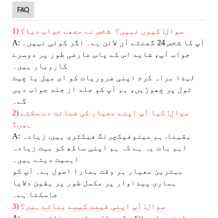
FAQ
1) سوال: کیوں نہیں؟ شخص نے مجھے جواب دیا؟
A: آپ کا شخص 24 گھنٹے آن لائن ہے۔ اگر کوئی نہیں۔
جواب آپ، شاید اس کے پاس عارضی طور پر دوسرے
کاروبار ہیں۔
لہذا براہ کرم اپنی ضروریات کو ای میل یا چیٹ
ٹول پر چھوڑیں، ہم آپ کو جلد از جلد جواب دیں
گے۔
2) سوال: کیا آپ اپنے معیار کی ضمانت دے سکتے
ہیں؟
A: یقینا. ہم مینوفیکچرنگ فیکٹری ہیں. زیادہ
اہم بات یہ ہے کہ ہم اپنی ساکھ کو بہت زیادہ
اہمیت دیتے ہیں۔
بہترین معیار ہر وقت ہمارا اصول ہے۔ آپ کو
ہماری پیداوار پر مکمل طور پر یقین دلایا
جاسکتا ہے۔
3) سوال: آپ اپنی قیمت کیسے بناتے ہیں؟
A: ہم اپنی جامع لاگت کے مطابق قیمت بناتے ہیں۔