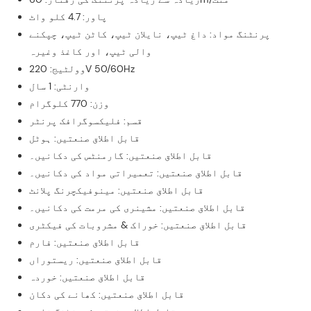
پاور: 4.7 کلو واٹ
پرنٹنگ مواد: داغ ٹیپ، نایلان ٹیپ، کاٹن ٹیپ، چپکنے
والی ٹیپ، اور کاغذ وغیرہ
وولٹیج: 220V 50/60Hz
وارنٹی: 1 سال
وزن: 770 کلوگرام
قسم: فلیکسوگرافک پرنٹر
قابل اطلاق صنعتیں: ہوٹل
قابل اطلاق صنعتیں: گارمنٹس کی دکانیں۔
قابل اطلاق صنعتیں: تعمیراتی مواد کی دکانیں۔
قابل اطلاق صنعتیں: مینوفیکچرنگ پلانٹ
قابل اطلاق صنعتیں: مشینری کی مرمت کی دکانیں۔
قابل اطلاق صنعتیں: خوراک & مشروبات کی فیکٹری
قابل اطلاق صنعتیں: فارم
قابل اطلاق صنعتیں: ریستوراں
قابل اطلاق صنعتیں: خوردہ
قابل اطلاق صنعتیں: کھانے کی دکان