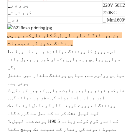
220V 50HZ 4.
▁پر و ئ ر
750KG
▁گر و ئی ٹ
▁ Mm1600*70
▁ ڈ ی
ربن پرنٹنگ کے لیے لیبل 3 کلر فلیکسو پریس
پرنٹنگ مشین کی خصوصیات
اس سیریز کا پرنٹنگ میکانزم یہ ہے کہ پہلے
1.
سیاہی رولرس پر سیاہی یکساں طور پر پھیل جائے
گی،
سیاہی رولرس سے، سیاہی پرنٹنگ سلنڈر میں منتقل
ہوتی ہے۔
2. فلیکسو فوٹو پولیمر پلیٹ سیاہی کو جمع کرے گی
اور براہ راست مواد کی سطح پر دبائے گی۔
3. پرنٹنگ کے پورے طریقہ کار کو مکمل کرنے کے
لیے لیبل خشک کرنے کے عمل سے گزرے گا۔
4. پرنٹ شدہ لیبل H90 5 کے اندر گرم کرکے زیادہ
مضبوط دھونے کی رفتار کے نتیجے تک پہنچ سکتا