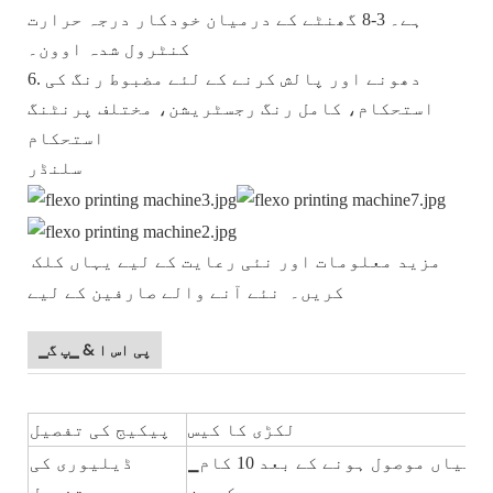
ہے۔ 3-8 گھنٹے کے درمیان خودکار درجہ حرارت
کنٹرول شدہ اوون۔
دھونے اور پالش کرنے کے لئے مضبوط رنگ کی
6.
استحکام، کامل رنگ رجسٹریشن، مختلف پرنٹنگ
استحکام
سلنڈر
مزید معلومات اور نئی رعایت کے لیے یہاں کلک
کریں۔ نئے آنے والے صارفین کے لیے
▁پی اس ا & ▁پ گ
لکڑی کا کیس
پیکیج کی تفصیل
▁وا ئ س ٹ ن آپ کی پیشگی ادائیگیاں موصول ہونے کے بعد 10 کام
ڈیلیوری کی
کے دن
تفصیل