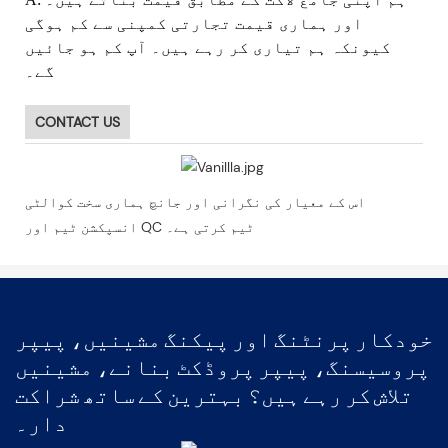
اور ہماری قیمت تجارتی کمپنی سے کم ہوگی
کیونکہ ہم تیاری کر رہے ہیں۔ آپ کم ہو جائیں
گے۔
CONTACT US
اس کے معیار کی نگرانی اور جانچ ہماری سخت کوالٹی
انسپکشن ٹیم اور QC ٹیم کرتی ہے۔
خودکار پرنٹنگ اور پیکنگ مشینیں، پیپر
پروسیسنگ، پیپر پروڈکٹ بنانے، مشینیں
تلاش کر رہے ہیں؟ بہترین کے ساتھ شراکت
دار۔