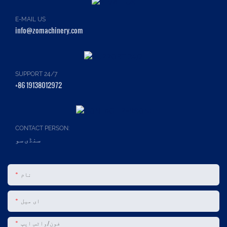
E-MAIL US
info@zomachinery.com
SUPPORT 24/7
+86 19138012972
CONTACT PERSON:
سنڈی سو
نام
ای میل
فون/واٹس ایپ