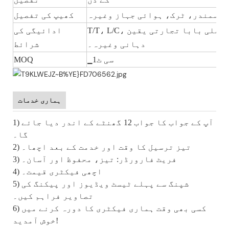
، سمندر، ٹرک، ہوائی جہاز وغیرہ
کھیپ کی تفصیل
T/T، L/C، پے پال، ویسٹرن یونین، علی بابا تجارتی یقین
ادائیگی کی
دہانی وغیرہ۔
شرائط
▁سی ٹ1
MOQ
ہماری خدمات
1) آپ کے جواب کا جواب 12 گھنٹے کے اندر دیا جائے
گا۔
2) تیز ترسیل کا وقت اور خدمت کے بعد اچھا۔
3) فریٹ فارورڈر: تیز، محفوظ اور آسان۔
4) اچھی فیکٹری قیمت۔
5) شپنگ سے پہلے ٹیسٹ ویڈیوز اور پیکنگ کی
تصاویر فراہم کیں۔
6) کسی بھی وقت ہماری فیکٹری کا دورہ کرنے میں
خوش آمدید!