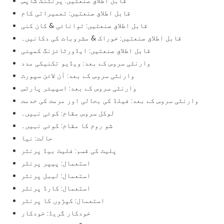
قابل اطلاق صنعتیں: پرنٹنگ شاپس
قابل اطلاق صنعتیں: تعمیراتی کام
قابل اطلاق صنعتیں: توانائی & کان کنی
قابل اطلاق صنعتیں: خوراک & مشروبات کی دکانیں۔
قابل اطلاق صنعتیں: ایڈورٹائزنگ کمپنی
وارنٹی سروس کے بعد: ویڈیو تکنیکی مدد
وارنٹی سروس کے بعد: آن لائن سپورٹ
وارنٹی سروس کے بعد: اسپیئر پارٹس
وارنٹی سروس کے بعد: فیلڈ کی بحالی اور مرمت کی خدمت
لوکل سروس مقام: کوئی نہیں۔
شو روم کا مقام: کوئی نہیں۔
حالت: نیا
پلیٹ کی قسم: فلیٹ بیڈ پرنٹر
استعمال: پیپر پرنٹر
استعمال: لیبل پرنٹر
استعمال: کارڈ پرنٹر
استعمال: کپڑوں کا پرنٹر
خودکار گریڈ: خودکار