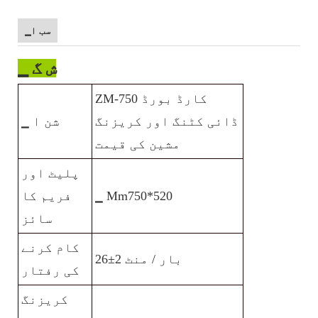
▁سب ا
▁ ش گ
ZM-750 کارڈ بورڈ
ڈائی کٹنگ اور کریزنگ
▁ شن ا
مشین کی قیمت
پلیٹ اور
▁ Mm750*520
فریم کا
سائز
کام کرنے
26±2 بار / منٹ
کی رفتار
کریزنگ