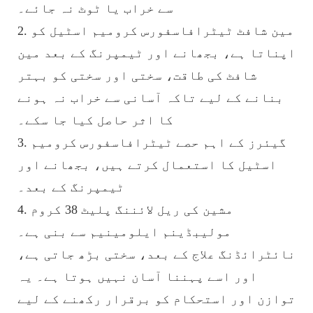
سے خراب یا ٹوٹ نہ جائے۔
2. مین شافٹ ٹیٹرافاسفورس کرومیم اسٹیل کو
اپناتا ہے، بجھانے اور ٹیمپرنگ کے بعد مین
شافٹ کی طاقت، سختی اور سختی کو بہتر
بنانے کے لیے تاکہ آسانی سے خراب نہ ہونے
کا اثر حاصل کیا جا سکے۔
3. گیئرز کے اہم حصے ٹیٹرافاسفورس کرومیم
اسٹیل کا استعمال کرتے ہیں، بجھانے اور
ٹیمپرنگ کے بعد۔
4. مشین کی ریل لائننگ پلیٹ 38 کروم
مولیبڈینم ایلومینیم سے بنی ہے۔
نائٹرائڈنگ علاج کے بعد، سختی بڑھ جاتی ہے،
اور اسے پہننا آسان نہیں ہوتا ہے۔ یہ
توازن اور استحکام کو برقرار رکھنے کے لیے