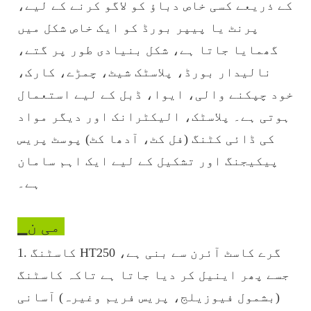
کے ذریعے کسی خاص دباؤ کو لاگو کرنے کے لیے،
پرنٹ یا پیپر بورڈ کو ایک خاص شکل میں
گھمایا جاتا ہے، شکل بنیادی طور پر گتے،
نالیدار بورڈ، پلاسٹک شیٹ، چمڑے، کارک،
خود چپکنے والی، ایوا، ڈبل کے لیے استعمال
ہوتی ہے۔ پلاسٹک، الیکٹرانک اور دیگر مواد
کی ڈائی کٹنگ (فل کٹ، آدھا کٹ) پوسٹ پریس
پیکیجنگ اور تشکیل کے لیے ایک اہم سامان
ہے۔
▁می ن
1. کاسٹنگ HT250 گرے کاسٹ آئرن سے بنی ہے،
جسے پھر اینیل کر دیا جاتا ہے تاکہ کاسٹنگ
(بشمول فیوزیلج، پریس فریم وغیرہ) آسانی