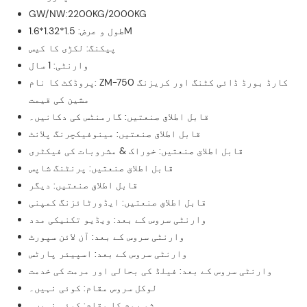
GW/NW:2200KG/2000KG
طول و عرض: 1.5*1.32*1.6M
پیکنگ: لکڑی کا کیس
وارنٹی: 1 سال
پروڈکٹ کا نام: ZM-750 کارڈ بورڈ ڈائی کٹنگ اور کریزنگ
مشین کی قیمت
قابل اطلاق صنعتیں: گارمنٹس کی دکانیں۔
قابل اطلاق صنعتیں: مینوفیکچرنگ پلانٹ
قابل اطلاق صنعتیں: خوراک & مشروبات کی فیکٹری
قابل اطلاق صنعتیں: پرنٹنگ شاپس
قابل اطلاق صنعتیں: دیگر
قابل اطلاق صنعتیں: ایڈورٹائزنگ کمپنی
وارنٹی سروس کے بعد: ویڈیو تکنیکی مدد
وارنٹی سروس کے بعد: آن لائن سپورٹ
وارنٹی سروس کے بعد: اسپیئر پارٹس
وارنٹی سروس کے بعد: فیلڈ کی بحالی اور مرمت کی خدمت
لوکل سروس مقام: کوئی نہیں۔
شو روم کا مقام: کوئی نہیں۔