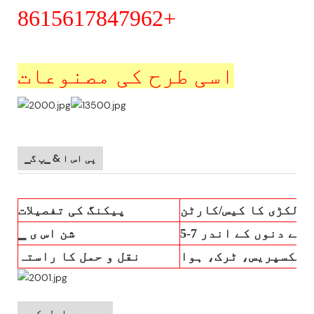
+8615617847962
اسی طرح کی مصنوعات
▁پی اس ا & ▁پ گ
لکڑی کا کیس/کارٹن
پیکنگ کی تفصیلات
 کام کے دنوں کے اندر
▁ شن اس ی
ایکسپریس، ٹرک، ہوا
نقل و حمل کا راستہ
مجھ سے رابطہ کرو