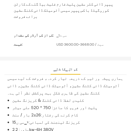
پیپر ڈائی کٹر مشین پلیٹ فارم فلیٹ بیڈ گتے کے کارٹن
کوروگیٹڈ باکس پیپر سیمی آٹومیٹک ڈائی کٹنگ مشین
برائے فروخت
▁سی ٹ1
کم از کم آرڈر کی مقدار:
USD 3600.00-3668.00 / سیٹ
قیمت:
▁کم ال ▁کا ٹ ل
ہماری پیشہ ور ٹیم کے ذریعہ تیار کردہ، فروخت کے لیے سیمی
آٹومیٹک ڈائی کٹنگ مشین، آٹومیٹک ڈائی کٹنگ مشین، ڈائی
کٹنگ مشین کی ظاہری شکل بہت پرکشش نظر آتی ہے۔
کلیدی لفظ: ڈائی کٹنگ & کریزنگ مشین
پلیٹ اور فریم کا سائز: 750 * 520 ملی میٹر
کام کرنے کی رفتار:26±2 بار / منٹ
کریزنگ ٹینجنٹ کی لمبائی:<▁می ں15
پاور: 2.2kw-6H 380V