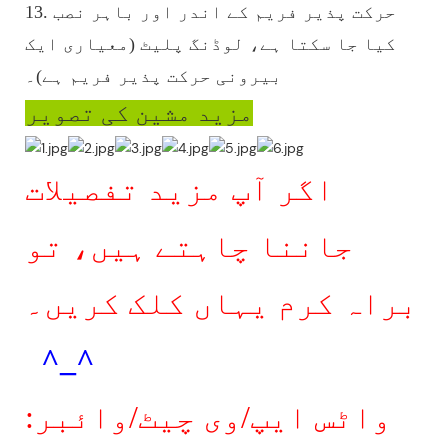
13. حرکت پذیر فریم کے اندر اور باہر نصب
کیا جا سکتا ہے، لوڈنگ پلیٹ (معیاری ایک
بیرونی حرکت پذیر فریم ہے)۔
مزید مشین کی تصویر
اگر آپ مزید تفصیلات
جاننا چاہتے ہیں، تو
براہ کرم یہاں کلک کریں۔
^_^
واٹس ایپ/وی چیٹ/وائبر: