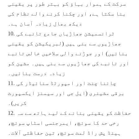
سرکٹ کے ہموار بہاؤ کو بہتر طور پر یقینی
بنا سکتا ہے، اور چکنا کرنے والے نظام کی
دیکھ بھال زیادہ آسان ہے۔
10. ٹرانسمیشن جھاڑیاں جامع تانبے کی
جھاڑیوں سے بنی ہیں (لبریکیشن کو یقینی
بنائیں) اور جوڑنے والی سلاخیں خالص تانبے
اور تانبے کی جھاڑیوں سے بنی ہیں۔ مشین کو
زیادہ درست بنائیں۔
11. چائنا چنٹ اور امپورٹڈ سنائیڈر کی
برقی مشینری (ایل جی اور سیمنز ایکسپورٹ
کریں)۔
12. حفاظت کو یقینی بنانے کے لیے ہاتھ سے سہ
رخی حد کا سوئچ، ایمرجنسی اسٹاپ سوئچ،
ہینڈ پش راڈ لمٹ سوئچ، تین حفاظتی آلات۔