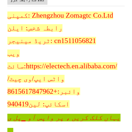
کمپنی: Zhengzhou Zomagtc Co.Ltd
رابطہ شخص: ایلن
ٹریڈ مینیجر: cn1511056821
ویب
سائٹ:https://electech.en.alibaba.com/
واٹس ایپ/وی چیٹ/
وائبر:+8615617847962
اسکائپ: لین940419
یہاں کلک کریں
، پر واپس آو ▁پل ی
س