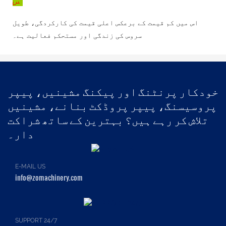
اس میں کم قیمت کے برعکس اعلی قیمت کی کارکردگی، طویل
سروس کی زندگی اور مستحکم فعالیت ہے۔
خودکار پرنٹنگ اور پیکنگ مشینیں، پیپر
پروسیسنگ، پیپر پروڈکٹ بنانے، مشینیں
تلاش کر رہے ہیں؟ بہترین کے ساتھ شراکت
دار۔
E-MAIL US
info@zomachinery.com
SUPPORT 24/7