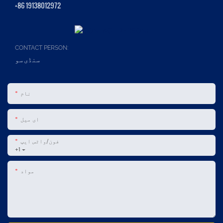
+86 19138012972
CONTACT PERSON:
سنڈی سو
نام
ای میل
فون/واٹس ایپ
+1
مواد