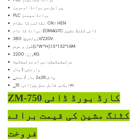
پی ایل سی برانڈ: اومرون
PLC برانڈ: سیمنز
نکالنے کا مقام: CN؛ HEN
برانڈ کا نام: ZOMAGTC ڈائی کٹنگ مشین
وولٹیج: 380V/220V
طول و عرض(L*W*H):1.5*1.32*1.6M
وزن: 2200KG
سرٹیفیکیشن: سی ای سرٹیفکیٹ
وارنٹی: 1 سال
▁پا ش:26±2 بار / منٹ
▁ایک س. قابل عمل چوڑائی: 15m
ZM-750 کارڈ بورڈ ڈائی
کٹنگ مشین کی قیمت برائے
فروخت