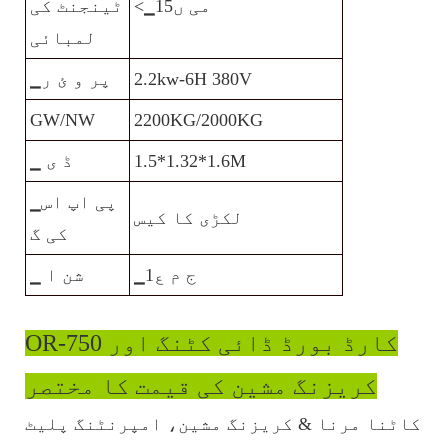
<▁می ں15
ٹینجنٹ کی
لمبائی
2.2kw-6H 380V
▁پر و ئ ر
GW/NW
2200KG/2000KG
1.5*1.32*1.6M
▁ ڈ ی
▁پی اپ اس
لکڑی کا کیس
کی گ
▁ج م ع1
▁ شن ا
OR-750 کارڈ بورڈ ڈائی کٹنگ اور
کریزنگ مشین کی قیمت کا مختصر
کاٹنا مرنا & کریزنگ مشین، امپرنٹنگ پلیٹ