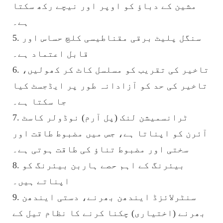
مشین کے دباؤ کو اوپر اور نیچے رکھ سکتا
ہے۔
5. سنگل پلیٹ برقی مقناطیسی کلچ حساس اور
قابل اعتماد ہے۔
6. تاخیر کی تقریب کو مسلسل کاٹ کر کھولیں،
تاخیر کی حد کو آزادانہ طور پر ایڈجسٹ کیا
جا سکتا ہے۔
7. ٹرانسمیشن لنک (پل آرم) نوڈولر کاسٹ
آئرن کو اپناتا ہے، جس میں مضبوط طاقت اور
سختی اور مضبوط تناؤ کی طاقت ہوتی ہے۔
8. بیئرنگ کے اہم حصے ہاربن بیئرنگ کو
اپناتے ہیں۔
9. سنٹرلائزڈ ایندھن بھرنے، دستی ایندھن
بھرنے (اختیاری) چکنا کرنے کا نظام تیل کے