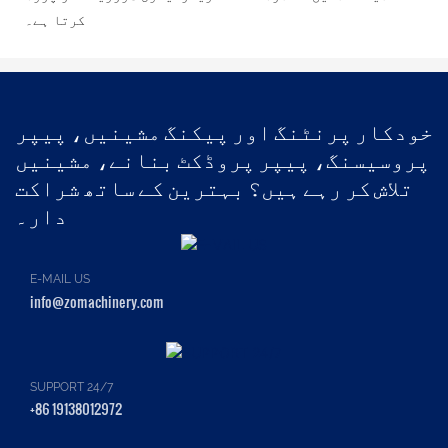
کرتا ہے۔
خودکار پرنٹنگ اور پیکنگ مشینیں، پیپر
پروسیسنگ، پیپر پروڈکٹ بنانے، مشینیں
تلاش کر رہے ہیں؟ بہترین کے ساتھ شراکت
دار۔
E-MAIL US
info@zomachinery.com
SUPPORT 24/7
+86 19138012972