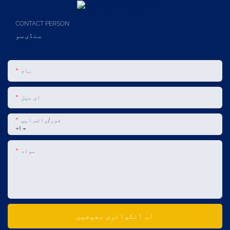
CONTACT PERSON:
سنڈی سو
نام
ای میل
فون/واٹس ایپ
+1
مواد
اب انکوائری بھیجیں