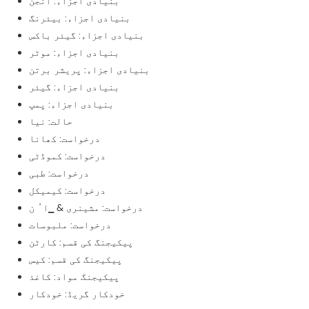
بنیادی اجزاء: انجن
بنیادی اجزاء: بیئرنگ
بنیادی اجزاء: گیئر باکس
بنیادی اجزاء: موٹر
بنیادی اجزاء: پریشر برتن
بنیادی اجزاء: گیئر
بنیادی اجزاء: پمپ
حالت: نیا
درخواست: کھانا
درخواست: کموڈٹی
درخواست: طبی
درخواست: کیمیکل
درخواست: مشینری & ▁ا ُ ن
درخواست: ملبوسات
پیکیجنگ کی قسم: کارٹن
پیکیجنگ کی قسم: کیس
پیکیجنگ مواد: کاغذ
خودکار گریڈ: خودکار