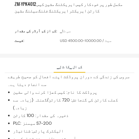
ZM-YPK4012 مکمل طور پر خودکار کیس ایریکٹنگ مشین کیس
کارٹن ایریکٹر ایریکٹنگ فلنگ سیلنگ مشین
▁سی ٹ1
کم از کم آرڈر کی مقدار:
USD 4500.00-10000.00 / سیٹ
قیمت:
▁کم ال ▁کا ٹ ل
سروس کی زندگی کے دوران پروڈکٹ اپنے افعال کو صحیح طریقے
سے انجام دیتا ہے۔
پروڈکٹ کا نام: کیس کھڑا کرنے والی مشین
کھلے کارٹن کی گنجائش: 720 کارٹن/گھنٹہ (زیادہ سے
زیادہ)
ذخیرہ کی مقدار: 100 کارٹن
PLC: سیمنز S7-200
الیکٹرک پارٹس: شنائیڈر
آپریشن پینل: سیمنز ٹچ اسکرین