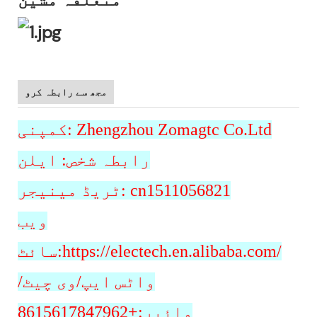
مجھ سے رابطہ کرو
کمپنی: Zhengzhou Zomagtc Co.Ltd
رابطہ شخص: ایلن
ٹریڈ مینیجر: cn1511056821
ویب
سائٹ:https://electech.en.alibaba.com/
واٹس ایپ/وی چیٹ/
وائبر:+8615617847962