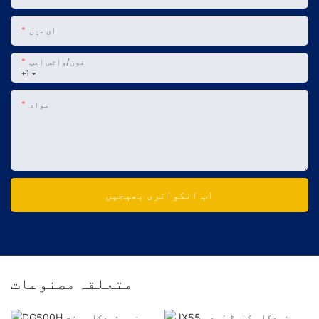
ای میل
فون/واٹس ایپ
+1
مواد
اب انکوائری بھیجیں
متعلقہ مصنوعات