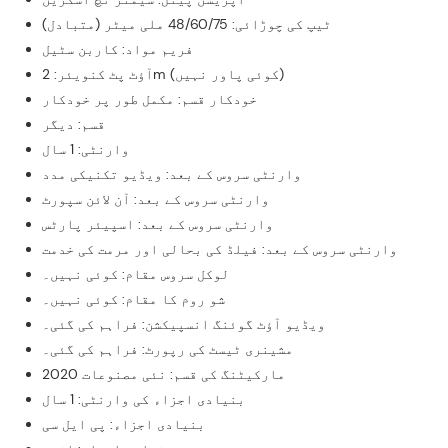
ٹیپ کی چوڑائی: 48/60/75 ملی میٹر (متبادل)
فریم مواد: کاربن سٹیل
آؤٹ پٹ کنویئر: 2m (کوئی پاور نہیں)
خودکار قسم: مکمل طور پر خودکار
قسم: دیگر
وارنٹی: 1 سال
وارنٹی سروس کے بعد: ویڈیو تکنیکی مدد
وارنٹی سروس کے بعد: آن لائن سپورٹ
وارنٹی سروس کے بعد: اسپیئر پارٹس
وارنٹی سروس کے بعد: فیلڈ کی بحالی اور مرمت کی خدمت
لوکل سروس مقام: کوئی نہیں۔
شو روم کا مقام: کوئی نہیں۔
ویڈیو آؤٹ گوئنگ انسپیکشن: فراہم کی گئی۔
مشینری ٹیسٹ کی رپورٹ: فراہم کی گئی۔
مارکیٹنگ کی قسم: نئی مصنوعات 2020
بنیادی اجزاء کی وارنٹی: 1 سال
بنیادی اجزاء: پی ایل سی