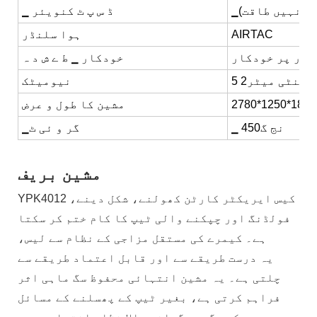
ت)
▁ ڈ س پ ٹ کنویئر
AIRTAC
ہوا سلنڈر
طور پر خودکار
خودکار ▁ ط ے ش د ہ
/سینٹی میٹر2
نیومیٹک
2780*1250*184
مشین کا طول و عرض
▁ نج گ450
▁گر و ئی ٹ
مشین بریف
YPK4012 کیس ایریکٹر کارٹن کھولنے، شکل دینے،
فولڈنگ اور چپکنے والی ٹیپ کا کام ختم کر سکتا
ہے۔ کیمرے کی مستقل مزاجی کے نظام سے لیس،
یہ درست طریقے سے اور قابل اعتماد طریقے سے
چلتی ہے۔ یہ مشین انتہائی محفوظ سگ ماہی اثر
فراہم کرتی ہے، بغیر ٹیپ کے پھسلنے کے مسائل