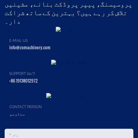
پروسیسنگ، پیپر پروڈکٹ بنانے، مشینیں
تلاش کر رہے ہیں؟ بہترین کے ساتھ شراکت
دار۔
E-MAIL US
info@zomachinery.com
SUPPORT 24/7
+86 19138012972
CONTACT PERSON:
سنڈی سو
نام