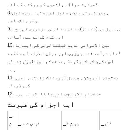
گھونپنے والے ہاتھوں کو روکنے کے لئے
8. ہیوی ڈیوٹی بلٹ، سٹیل اور سٹینلیس سٹیل
دونوں اقسام۔
9. پی ایل سی (سیمنز) سسٹم سے لیس، مزدوری کی بچت
اور کام کرنے میں آسان۔
10. بین الاقوامی جدید ٹیکنالوجی کو اپنایا
گیا، درآمد شدہ پرزوں اور برقی اجزاء کے ساتھ،
اس مشین کی کارکردگی مستحکم اور طویل زندگی
ہے۔
11. مستحکم آپریشن، طویل آپریٹنگ زندگی، اعلی
کارکردگی
12. خودکار الارم جب ٹیپ یا کارٹن نہ ہو۔
اہم اجزاء کی فہرست
▁
▁ ڈ ل
▁بر ن ڈ
▁ ٹی س ٹ م
ن