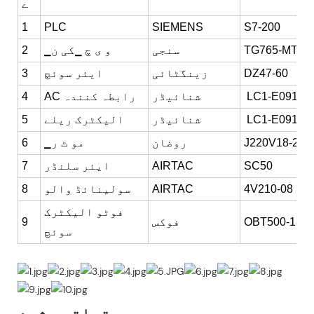
ے
1
PLC
SIEMENS
S7-200
TG765-MT
سنجی
▁و ی چ ▁کی ن
2
DZ47-60
زینگٹائی
ایئر سوئچ
3
LC1-E0910
شنائیڈر
AC رابطہ کنندہ
4
LC1-E0910
شنائیڈر
الیکٹرک ریلے
5
J220V18-200
روضان
▁مو ٹ ر
6
SC50
AIRTAC
ایئر سلنڈر
7
4V210-08
AIRTAC
سولینائڈ والو
8
فوٹو الیکٹرک
OBT500-18G
فوکس
9
سوئچ
متعلقہ مشین