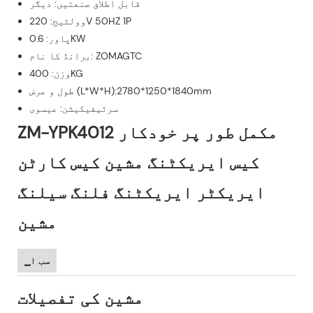
قابل اطلاق صنعتیں: دیگر
وولٹیج: 220V 50HZ 1P
پاور: 0.6KW
برانڈ کا نام: ZOMAGTC
وزن: 400KG
طول و عرض (L*W*H):2780*1250*1840mm
سرٹیفیکیشن: عیسوی
ZM-YPK4012 مکمل طور پر خودکار
کیس ایریکٹنگ مشین کیس کارٹن
ایریکٹر ایریکٹنگ فلنگ سیلنگ
مشین
▁سب ا
مشین کی تفصیلات