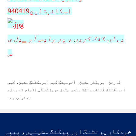
اسکائپ: لین940419
یہاں کلک کریں
، پر واپس آو ▁پل ی
س
کارٹن ایریکٹر مشین، آٹومیٹک کیس ایریکٹنگ مشین، کیس
ایریکٹنگ فلنگ سیلنگ مشین مکمل پروڈکٹ کی اقسام کے ساتھ
دستیاب ہے۔
خودکار پرنٹنگ اور پیکنگ مشینیں، پیپر