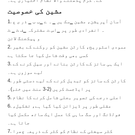
کے۔ گرم پگھلنے والا نظام اختیاری ہے۔
مشین کی خصوصیت
1. آسان آپریشن، مشین ▁سک یں ▁ ہ ے ▁ب ب ▁ ذر ی ع
ہ انفرادی طور پر ▁اس ت مشترکہ ▁ف ٹ ▁ ٹ
و پیکجنگ لائن
2. عمودی اسٹوریج، کارٹن مشین کو روکنے کے بغیر
کسی بھی وقت شامل کیا جا سکتا ہے
3. ایک ہی سائز کے کارٹن بنانے اور سیل کرنے کے
لیے موزوں ہے۔
4. کارٹن کے سائز کو تبدیل کرنے کے لیے دستی طور
پر ایڈجسٹ کریں (2-3 منٹ میں ختم)۔
5. اعلی درجے کی تصویر بجلی شامل کرنے کا نظام
6. عقلی طور پر ڈیزائن کیا گیا ہے، تشکیل،
فولڈنگ اور سگ ماہی کا عمل ایک ساتھ مکمل کیا
جاتا ہے۔
7. کٹر سیفٹی کے نظام کو کٹر کے ذریعہ چھرا