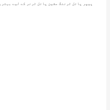
پیپر پائل ٹرننگ مشین پائل ٹرنر کے لیے بہتری