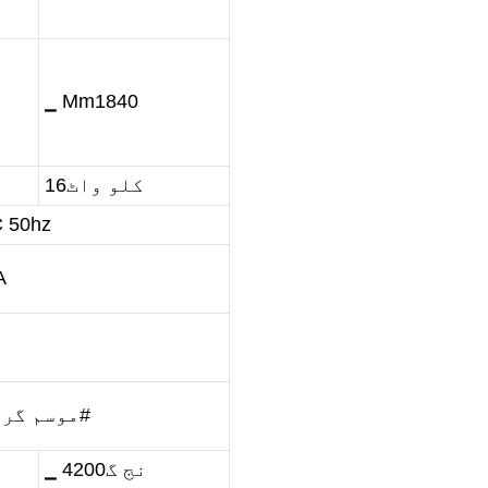
▁ Mm1840
کلو واٹ16
C 50hz
A
موسم گرما 46# سرما 32#
▁ نج گ4200