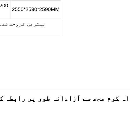
200
2550*2590*2590MM
بہترین فروخت شدہ
رر سب سے مشہور پیپر پائل ٹرنر ٹرننگ
رر سب سے مشہور پیپر پائل ٹرنر ٹرننگ
رر سب سے مشہور پیپر پائل ٹرنر ٹرننگ
اہ کرم مجھ سے آزادانہ طور پر رابطہ ک