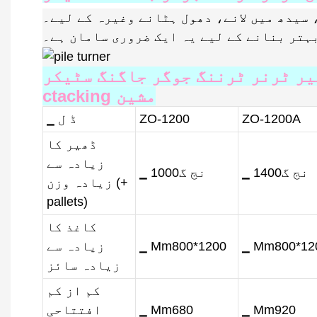
سیدھ میں لانے، دھول ہٹانے وغیرہ کے لیے۔
ہتر بنانے کے لیے یہ ایک ضروری سامان ہے۔
یر ٹرنر ٹرننگ جوگر جاگنگ سٹیکر
ctacking مشین
ZO-1200A
ZO-1200
▁ ڈ ل
ڈھیر کا
زیادہ سے
▁ نج گ1400
▁ نج گ1000
زیادہ وزن (+
pallets)
کاغذ کا
▁ Mm800*12
▁ Mm800*1200
زیادہ سے
زیادہ سائز
کم از کم
▁ Mm920
▁ Mm680
افتتاحی