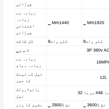
چوڑائی
زیادہ سے
زیادہ
▁ Mm1440
▁ Mm1920
افتتاحی
چوڑائی
کلو واٹ8
کلو واٹ8
کل طاقت
3P 380v A
▁ک پ ي
زیادہ سے
16MP
زیادہ دباؤ
تیل کے ٹینک
12L
کا حجم
ہائیڈرولک
تیل
▁ نج گ3600
▁ نج گ2800
مشین کا وزن