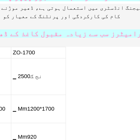
یجنگ انڈسٹری میں استعمال ہوتی ہے، ڈھیر موڑنے، 
کام کی کارکردگی اور پرنٹنگ کے معیار کو ب
امیٹرز سب سے زیادہ مقبول کاغذ کے ڈھ
ZO-1700
▁ نج گ2500
00
▁ Mm1200*1700
▁ Mm920