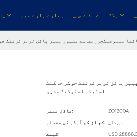
بلاگ
▁ ٹ اک ٹ س
ہمارے بارے میں
▁پل
ئنا مینوفیکچرر سب سے مشہور پیپر پائل ٹرنر ٹرننگ جو
یپر پائل ٹرنر ٹرننگ جوگر جاگنگ
اسٹیکر اسٹیکنگ مشین
ZO1200A
ماڈل نمبر:
▁سی ٹ1
کم از کم آرڈر کی مقدار:
قیمت: