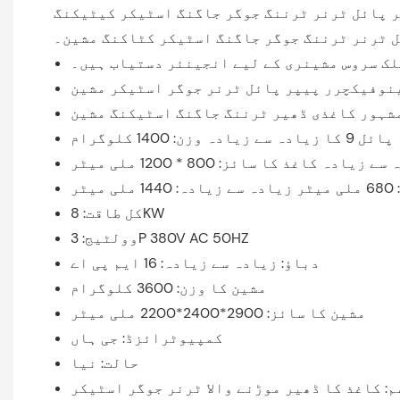
ر پائل ٹرنر ٹرننگ جوگر جاگنگ اسٹیکر کیٹیکنگ
ل ٹرنر ٹرننگ جوگر جاگنگ اسٹیکر کٹاکنگ مشین۔
لک سروس مشینری کے لیے انجینئر دستیاب ہیں۔
ینوفیکچرر پیپر پائل ٹرنر جوگر اسٹیکر مشین
مشہور کاغذی ڈھیر ٹرننگ جاگنگ اسٹیکنگ مشین
پائل 9 کا زیادہ سے زیادہ وزن: 1400 کلوگرام
 زیادہ کاغذ کا سائز: 800 * 1200 ملی میٹر
ٹر
کل طاقت: 8KW
وولٹیج: 3P 380V AC 50HZ
دباؤ: زیادہ سے زیادہ: 16 ایم پی اے
مشین کا وزن: 3600 کلوگرام
مشین کا سائز: 2900*2400*2200 ملی میٹر
کمپیوٹرائزڈ: جی ہاں
حالت: نیا
م: کاغذ کا ڈھیر موڑنے والا ٹرنر جوگر اسٹیکر