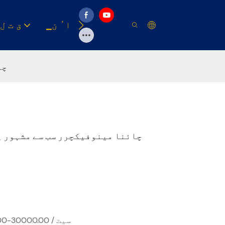
وسیلہ
▁ا ُ ن
▁ق ت ل
چا
چائنا مینوفیکچرر سب سے مشہور پ
USD 28888.00-30000.00 / سیٹ