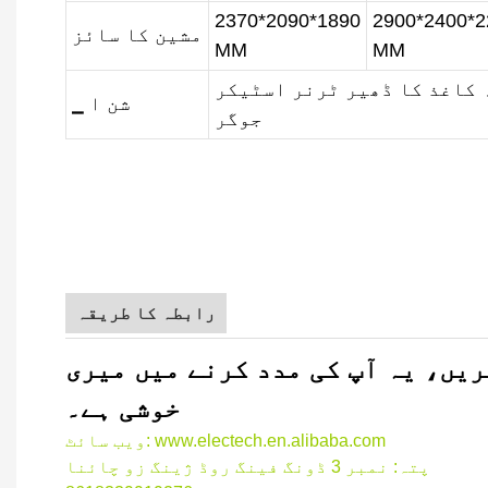
2370*2090*1890
2900*2400*2
مشین کا سائز
MM
MM
 کاغذ کا ڈھیر ٹرنر اسٹیکر
▁ شن ا
جوگر
 جوگر جاگنگ اسٹیکر کٹاکنگ مشین
 جوگر جاگنگ اسٹیکر کٹاکنگ مشین
 جوگر جاگنگ اسٹیکر کٹاکنگ مشین
رابطہ کا طریقہ
ریں، یہ آپ کی مدد کرنے میں میری
خوشی ہے۔
ویب سائٹ: www.electech.en.alibaba.com
پتہ: نمبر 3 ڈونگ فینگ روڈ ژینگ زو چائنا