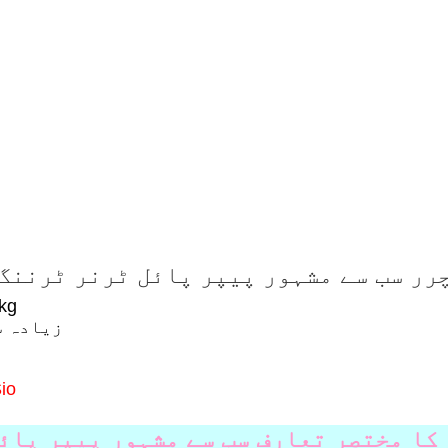
رر سب سے مشہور پیپر پائل ٹرنر ٹرننگ
ڈھیر ک
زیادہ سے زیادہ کاغذ کا سائز: 800 * 1200 ملی میٹر
یوٹی