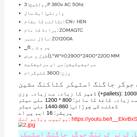
وولٹیج: 3P 380v AC 50hz
وارنٹی: ایک سال
نکالنے کا مقام: CN؛ HEN
برانڈ کا نام: ZOMAGTC
ماڈل نمبر: ZO1200A
▁پر و ئ ر:8
طول و عرض(L*W*H):2900*2400*2200 MM
سرٹیفیکیشن: سی ای سرٹیفکیٹ
وزن: 3600 کلوگرام
 جوگر جاگنگ اسٹیکر کٹاکنگ مشین
ا زیادہ سے زیادہ وزن (+pallets): 1000kg
کھلنے کی چوڑائی: 860-1440 ملی میٹر
پریشر: 16 ایم پی اے
وب ویڈیو لنک: https://youtu.be/t__EkvBxSio