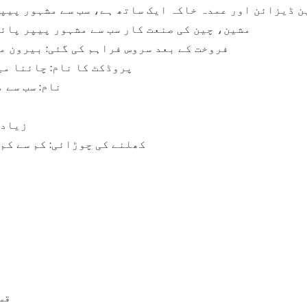
ن ڈیزائن اور عمدہ خاکہ ایک ساتھ ہے، سب سے مشہور پیپ
مشین، چین کی صنعت کار سب سے مشہور پیپر پائ
فروخت کے بعد سروس فراہم کی گئی: بیرون م
پروڈکٹ کا نام: چائنا م
نام: سب سے 
زیادہ سے
کھلنے کی چوڑائی: کم سے کم: 680 ملی میٹر زیادہ سے زیادہ: 1440 ملی می
قس