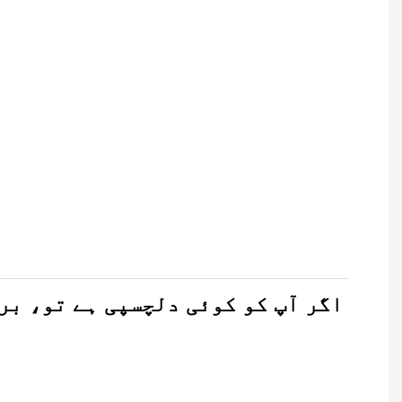
چائنا مینوفیکچ
چائنا مینوفیکچ
چائنا مینوفیکچ
اگر آپ کو کوئی دلچسپی ہے تو، بر