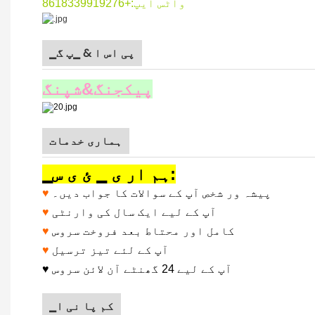
واٹس ایپ:+8618339919276
▁پی اس ا & ▁پ گ
پیکجنگ&شپنگ
ہماری خدمات
▁ہم ار ی ▁ ئ ی س:
پیشہ ور شخص آپ کے سوالات کا جواب دیں۔
♥
آپ کے لیے ایک سال کی وارنٹی
♥
کامل اور محتاط بعد فروخت سروس
♥
آپ کے لئے تیز ترسیل
♥
آپ کے لیے 24 گھنٹے آن لائن سروس
♥
▁کم پا نی ا