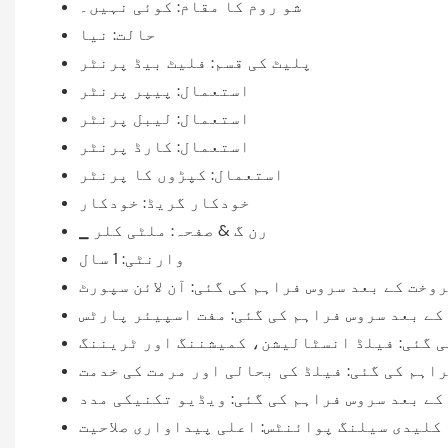
شو روم کا مقام: کوئی نہیں۔
حالت: نیا
پلیٹ کی قسم: فلیٹ بیڈ پرنٹر
استعمال: پیپر پرنٹر
استعمال: لیبل پرنٹر
استعمال: کارڈ پرنٹر
استعمال: کپڑوں کا پرنٹر
خودکار گریڈ: خودکار
▁ رن گ & صفحہ: ملٹی کلر
وارنٹی: 1 سال
وخت کے بعد سروس فراہم کی گئی: آن لائن سپورٹ
کے بعد سروس فراہم کی گئی: مفت اسپیئر پارٹس
ی گئی: فیلڈ انسٹالیشن، کمیشننگ اور ٹریننگ
اہم کی گئی: فیلڈ کی بحالی اور مرمت کی خدمت
کے بعد سروس فراہم کی گئی: ویڈیو تکنیکی مدد
کلیدی سیلنگ پوائنٹس: اعلی پیداواری صلاحیت