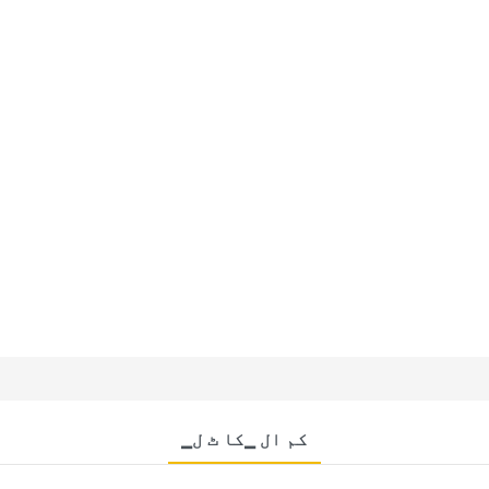
▁کم ال ▁کا ٹ ل