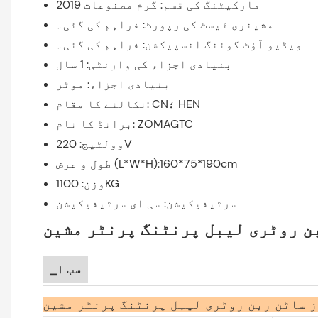
مارکیٹنگ کی قسم: گرم مصنوعات 2019
مشینری ٹیسٹ کی رپورٹ: فراہم کی گئی۔
ویڈیو آؤٹ گوئنگ انسپیکشن: فراہم کی گئی۔
بنیادی اجزاء کی وارنٹی: 1 سال
بنیادی اجزاء: موٹر
نکالنے کا مقام: CN؛ HEN
برانڈ کا نام: ZOMAGTC
وولٹیج: 220V
طول و عرض (L*W*H):160*75*190cm
وزن: 1100KG
سرٹیفیکیشن: سی ای سرٹیفیکیشن
ن روٹری لیبل پرنٹنگ پرنٹر مشین
▁سب ا
 ساٹن ربن روٹری لیبل پرنٹنگ پرنٹر مشین