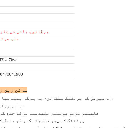
برطانوی بائی فی چار
108-401 ملی میٹ
HZ 4.7kw
0*700*1900
▁ ٹ اور س if f
اس سیریز کا پرنٹنگ میکانزم یہ ہے کہ پہلے سیاہی رولرس پر سیاہی یکساں طور پر پھیل جائے گی،
سیاہی رولر
2. فلیکسو فوٹو پولیمر پلیٹ سیاہی کو جمع ک
3. پرنٹنگ کے پورے طریقہ کار کو مکمل 