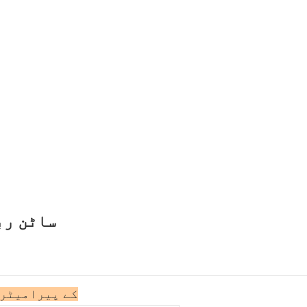
ساٹن رب
کے پیرامیٹرز