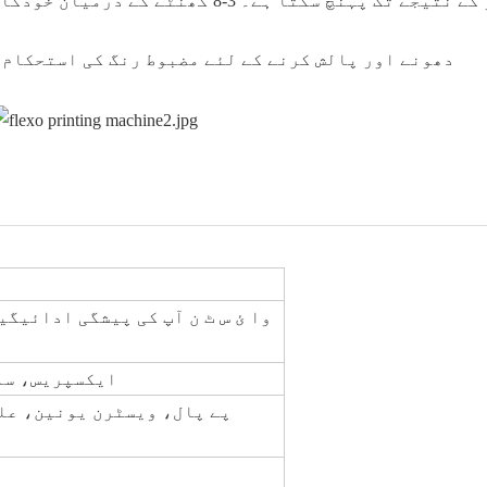
دھونے اور پالش کرنے کے لئے مضبوط رنگ کی استحکام
ایکسپریس، سم