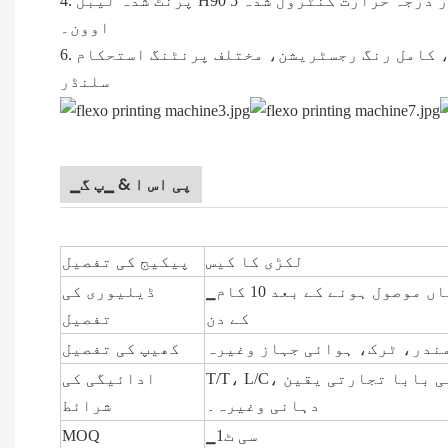
4. پرنٹ شدہ لیبل H90 5 کے اندر گرم کرکے زیادہ مضبوط دھونے کی رفتار کے نتیجے تک پہنچ سکتا ہے۔ 3-8 گھنٹے کے درمیان خودکار درجہ حرارت کنٹرول شدہ
اوون۔
، کامل رنگ رجسٹریشن، مختلف پرنٹنگ استحکام
6.
سلنڈر
▁پی اس ا & ▁پ گ
لکڑی کا کیس
پیکیج کی تفصیل
▁وا ئ س ٹ ن آپ کی پیشگی ادائیگیاں موصول ہونے کے بعد 10 کام
ڈیلیوری کی
کے دن
تفصیل
ندر، ٹرک، ہوائی جہاز وغیرہ
کھیپ کی تفصیل
T/T، L/C، پے پال، ویسٹرن یونین، علی بابا تجارتی یقین
ادائیگی کی
دہانی وغیرہ۔
شرائط
▁سی ٹ1
MOQ