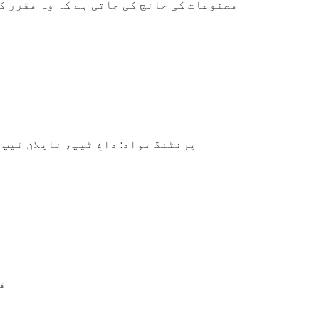
مصنوعات کی جانچ کی جاتی ہے کہ وہ مقرر ک
پرنٹنگ مواد: داغ ٹیپ، نایلان ٹیپ
ق