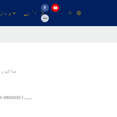
وسیلہ
▁ا ُ ن
▁ق ت ل
ساٹن رب
USD 4500.00-9800.00 / سیٹ