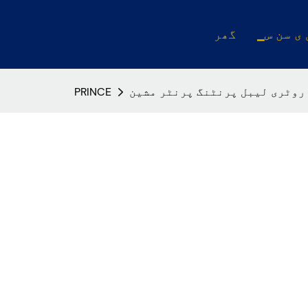
 ی سن س
گھر
روٹری لیبل پرنٹنگ پرنٹر مشین
PRINCE