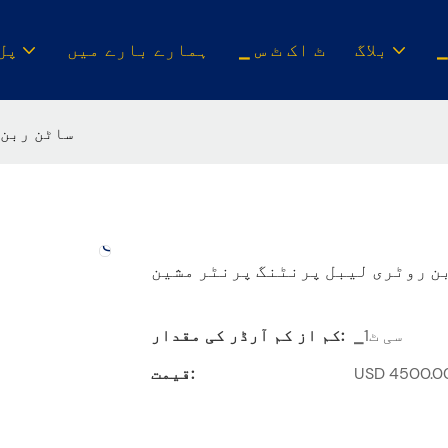
بلاگ
▁ ٹ اک ٹ س
ہمارے بارے میں
▁پل
ساٹن ربن 
ن روٹری لیبل پرنٹنگ پرنٹر مشین
▁سی ٹ1
کم از کم آرڈر کی مقدار:
قیمت: