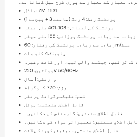
ردہ معیار کے معیار سے پوری طرح میل کھاتا ہے۔
ماڈل: ZM-1531
پرنٹنگ رنگ: 4 رنگ (سامنے 3 + پیچھے 1)
پرنٹنگ کی لمبائی: 108-401 ملی میٹر
زیادہ سے زیادہ پرنٹنگ چوڑائی: 155 ملی میٹر
زیادہ سے زیادہ پرنٹنگ کی رفتار: 60m/منٹ
پاور: 4.7 کلو واٹ
، کاٹن ٹیپ، چپکنے والی ٹیپ، اور کاغذ وغیرہ
وولٹیج: 220V 50/60Hz
وارنٹی: 1 سال
وزن: 770 کلوگرام
قسم: فلیکسوگرافک پرنٹر
قابل اطلاق صنعتیں: ہوٹل
قابل اطلاق صنعتیں: گارمنٹس کی دکانیں۔
ابل اطلاق صنعتیں: تعمیراتی مواد کی دکانیں۔
قابل اطلاق صنعتیں: مینوفیکچرنگ پلانٹ