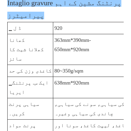
Intaglio gravure پرنٹنگ مشین کے اہم
پیرامیٹرز
1
920
▁ ڈ ل
3
363mm*390mm-
کھانا
650mm*920mm
کھلانا شیٹ کا
سائز
80~350g/sqm
کاغذی وزن کی حد
7
638mm*920mm
▁ایک س. پرنٹنگ
ایریا
ی کی سیاہی، سونے کی سیاہی،
سیاہی پرنٹ
چاندی کی سیاہی وغیرہ
کریں۔
کاغذ، لیپت کاغذ، سونا اور
پرنٹ مواد