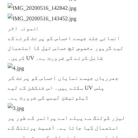
نمونہ اثر:
انسانی جلد جیسے احساس کو پرنٹ کرنے کے
لیے گریور مخصوص ٹچ حساس تیل کا استعمال
کریں۔ UV شامل کرنے کی ضرورت ہے۔
جھرریاں جیسے نمایاں احساس کو پرنٹ کر
سکتے ہیں۔ اس فنکشن کے لیے UV پلس
ڈیٹونیشن لیمپ کی ضرورت ہے۔
لیزر کوٹنگ سے پہلے اسے پرائمر کے طور پر
استعمال کیا جاتا ہے۔ آفسیٹ پرنٹنگ کے
مقابلے میں، یہ لیزر اثر کو بہتر طور پر