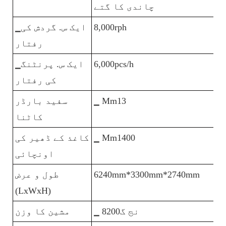
چاندی کا گتے
8,000rph
▁ایک س. گردش کی
رفتار
6,000pcs/h
▁ایک س. پرنٹنگ
کی رفتار
▁ Mm13
سفید بارڈر
کاٹنا
▁ Mm1400
کاغذ کے ڈھیر کی
اونچائی
▁
6240mm*3300mm*2740mm
طول و عرض
(LxWxH)
▁ نج گ8200
مشین کا وزن