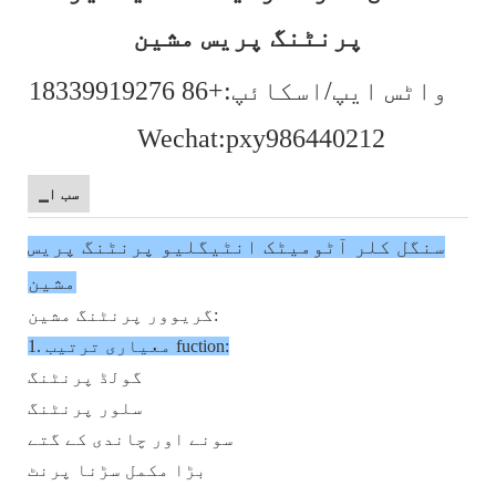
پرنٹنگ پریس مشین
واٹس ایپ/اسکائپ:+86 18339919276
Wechat:pxy986440212
▁سب ا
سنگل کلر آٹومیٹک انٹیگلیو پرنٹنگ پریس
مشین
گریوور پرنٹنگ مشین:
1. معیاری ترتیب fuction:
گولڈ پرنٹنگ
سلور پرنٹنگ
سونے اور چاندی کے گتے
بڑا مکمل سڑنا پرنٹ