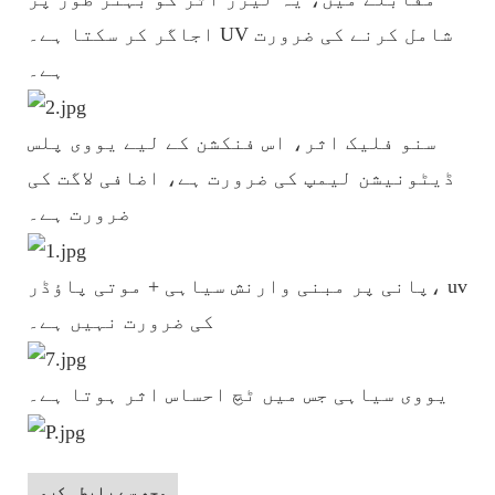
اجاگر کر سکتا ہے۔ UV شامل کرنے کی ضرورت
ہے۔
سنو فلیک اثر، اس فنکشن کے لیے یووی پلس
ڈیٹونیشن لیمپ کی ضرورت ہے، اضافی لاگت کی
ضرورت ہے۔
پانی پر مبنی وارنش سیاہی + موتی پاؤڈر، uv
کی ضرورت نہیں ہے۔
یووی سیاہی جس میں ٹچ احساس اثر ہوتا ہے۔
مجھ سے رابطہ کرو