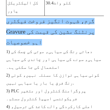
کلو واٹ30.4
کل الیکٹریکل
پاور
گرم، شہوت انگیز فروخت فیکٹری
Gravure پرنٹنگ مشین کی قیمت کی
اہم خصوصیات
1) دھاتی رنگ کی سیاہی، موتی کی چمک کی
سیاہی، سونے کی سیاہی اور چاندی کی سیاہی
استعمال کی جا سکتی ہے۔
2) کوئی سیاہی توازن کا مسئلہ نہیں، کوئی
رنگ فرق یا بار یا سیاہی نہیں.
3) PLC پروگرامنگ کنٹرول اور متغیر
فریکوئنسی اسپیڈ کنٹرول سسٹم۔
4) اعلی کارکردگی والے کاغذ کی ترسیل،