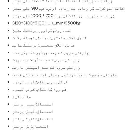
زیادہ سے زیادہ کاغذ کا سائز: 720 * 1020 ملی میٹر
کاغذ جمع کرنے کی زیادہ سے زیادہ اونچائی: 910 ملی میٹر
زیادہ سے زیادہ پرنٹنگ ایریا: 700 * 1000 ملی میٹر
سائز: 9100*3100*3120mm/9500kg
قسم: روٹوگراوور پرنٹنگ مشین
قابل اطلاق صنعتیں: مینوفیکچرنگ پلانٹ
قابل اطلاق صنعتیں: پرنٹنگ شاپس
وارنٹی سروس کے بعد: ویڈیو تکنیکی مدد
وارنٹی سروس کے بعد: آن لائن سپورٹ
وارنٹی سروس کے بعد: اسپیئر پارٹس
وارنٹی سروس کے بعد: فیلڈ کی بحالی اور مرمت کی خدمت
لوکل سروس مقام: کوئی نہیں۔
شو روم کا مقام: کوئی نہیں۔
حالت: نیا
استعمال: پیپر پرنٹر
استعمال: لیبل پرنٹر
استعمال: کارڈ پرنٹر
استعمال: بل پرنٹر