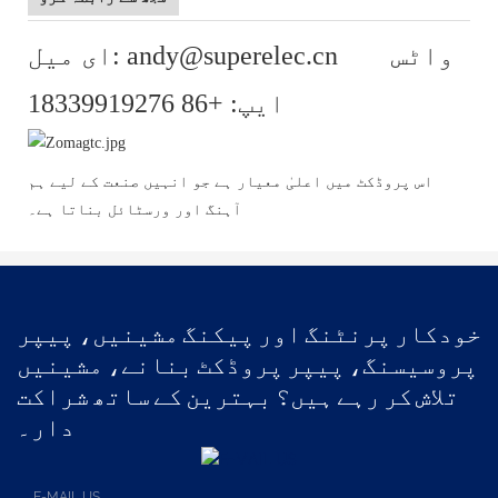
ای میل: andy@superelec.cn واٹس
ایپ: +86 18339919276
اس پروڈکٹ میں اعلیٰ معیار ہے جو انہیں صنعت کے لیے ہم
آہنگ اور ورسٹائل بناتا ہے۔
خودکار پرنٹنگ اور پیکنگ مشینیں، پیپر
پروسیسنگ، پیپر پروڈکٹ بنانے، مشینیں
تلاش کر رہے ہیں؟ بہترین کے ساتھ شراکت
دار۔
E-MAIL US