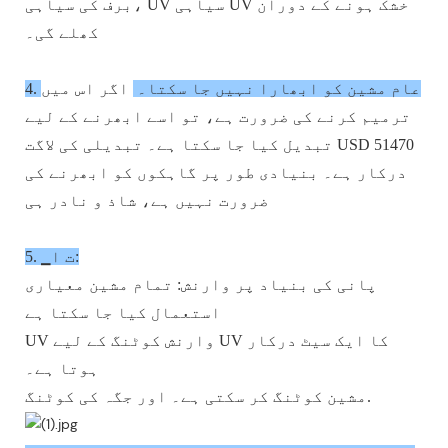
برف کی سیاہی، UV سیاہی UV خشک ہونے کے دوران
کھلے گی۔
4. عام مشین کو ابھارا نہیں جا سکتا۔
اگر اس میں
ترمیم کرنے کی ضرورت ہے، تو اسے ابھرنے کے لیے
تبدیل کیا جا سکتا ہے۔ تبدیلی کی لاگت USD 51470
درکار ہے۔ بنیادی طور پر گاہکوں کو ابھرنے کی
ضرورت نہیں ہے، شاذ و نادر ہی
5. ▁ت ا:
پانی کی بنیاد پر وارنش: تمام مشین معیاری
استعمال کیا جا سکتا ہے
UV وارنش کوٹنگ کے لیے UV کا ایک سیٹ درکار
ہوتا ہے۔
مشین کوٹنگ کر سکتی ہے۔ اور جگہ کی کوٹنگ.