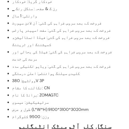
خودکار گریڈ: خودکار
▁ رن گ & صفحہ: سنگل رنگ
وارنٹی: 1 سال
فروخت کے بعد سروس فراہم کی گئی: آن لائن سپورٹ
فروخت کے بعد سروس فراہم کی گئی: مفت اسپیئر پارٹس
فروخت کے بعد سروس فراہم کی گئی: فیلڈ انسٹالیشن،
کمیشننگ اور ٹریننگ
فروخت کے بعد سروس فراہم کی گئی: فیلڈ کی بحالی اور
مرمت کی خدمت
فروخت کے بعد سروس فراہم کی گئی: ویڈیو تکنیکی مدد
کلیدی سیلنگ پوائنٹس: اعلیٰ درستگی
وولٹیج: 380V 3P
نکالنے کا مقام: CN
برانڈ کا نام: ZOMAGTC
سرٹیفیکیشن: عیسوی
طول و عرض (L*W*H):9100*3100*3020mm
وزن: 9500 کلوگرام
سنگل کلر آٹومیٹک انٹیگلیو