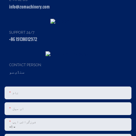
info@zomachinery.com
SUPPORT 24/7
+86 19138012972
CONTACT PERSON:
سنڈی سو
نام
ای میل
فون/واٹس ایپ
+1