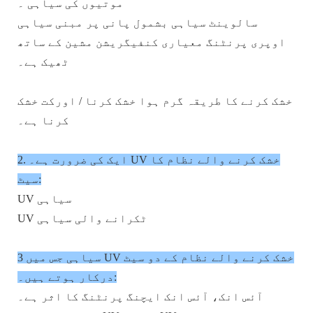
موتیوں کی سیاہی ۔
سالوینٹ سیاہی بشمول پانی پر مبنی سیاہی
اوپری پرنٹنگ معیاری کنفیگریشن مشین کے ساتھ
ٹھیک ہے۔
خشک کرنے کا طریقہ گرم ہوا خشک کرنا / اورکت خشک
کرنا ہے۔
2. ایک کی ضرورت ہے۔ UV خشک کرنے والے نظام کا
سیٹ:
UV سیاہی
UV ٹکرانے والی سیاہی
3 سیاہی جس میں UV خشک کرنے والے نظام کے دو سیٹ
درکار ہوتے ہیں۔:
آئس انک، آئس انک ایچنگ پرنٹنگ کا اثر ہے۔