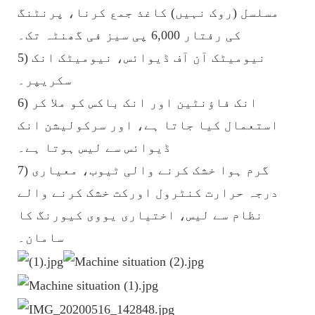
مسلسل (روک نہیں) کاغذ جمع کرنا، پرنٹنگ
کی رفتار 6,000 پی سیز فی گھنٹہ تک۔
5) نیومیٹک آن آف ڈیوائس، نیومیٹک انک
سکریپر۔
6) انک فاؤنٹین اور انک باکس کو ملا کر
استعمال کیا جاتا ہے، اور سرکولیشن انک
ڈیوائس سے لیس ہوتا ہے۔
7) گرم ہوا خشک کرنے والی ٹیوب، معیاری
درجہ حرارت کنٹرول اورکت خشک کرنے والے
نظام سے لیس، اختیاری یووی کیورنگ کا
سامان۔