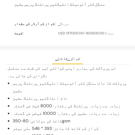
سنگل کلر آٹومیٹک انٹیگلیو پرنٹنگ پریس مشین
▁سی ٹ1
کم از کم آرڈر کی مقدار:
USD 157000.00-160000.00 / سیٹ
قیمت:
▁کم ال ▁کا ٹ ل
اس پروڈکٹ کی ہماری اپنی کوالٹی ٹیم کی طرف سے مسلسل
نگرانی کی جاتی ہے۔
پروڈکٹ کا نام: سنگل کلر آٹومیٹک انٹیگلیو پرنٹنگ پریس
مشین
نام: انٹاگلیو پرنٹنگ مشین
زیادہ سے زیادہ پرنٹنگ کی رفتار: 8000 شیٹ فی گھنٹہ
زیادہ سے زیادہ مشین کی رفتار: 10000 شیٹس فی گھنٹہ
کاغذ کی موٹائی: 80-350gsm
کم از کم کاغذ کا سائز: 393 * 546 ملی میٹر