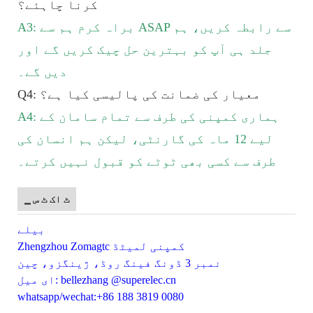
کرنا چاہئے؟
A3: براہ کرم ہم سے ASAP سے رابطہ کریں، ہم
جلد ہی آپ کو بہترین حل چیک کریں گے اور
دیں گے۔
Q4: معیار کی ضمانت کی پالیسی کیا ہے؟
A4: ہماری کمپنی کی طرف سے تمام سامان کے
لیے 12 ماہ کی گارنٹی، لیکن ہم انسان کی
طرف سے کسی بھی ٹوٹے کو قبول نہیں کرتے۔
▁ ٹ اک ٹ س
بیلے
Zhengzhou Zomagtc کمپنی لمیٹڈ
نمبر 3 ڈونگ فینگ روڈ، ژینگزو، چین
ای میل: bellezhang @superelec.cn
whatsapp/wechat:+86 188 3819 0080