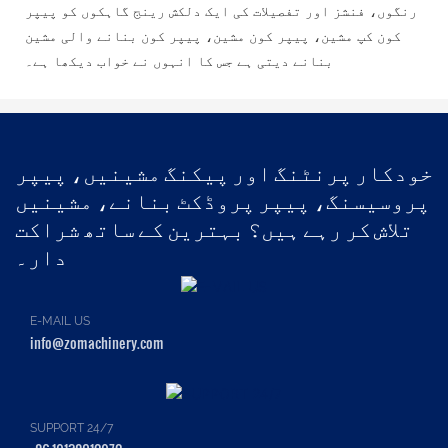
رنگوں، فنشز اور تفصیلات کی ایک دلکش رینج گاہکوں کو پیپر
کون کپ مشین، پیپر کون مشین، پیپر کون بنانے والی مشین
بنانے دیتی ہے جس کا انہوں نے خواب دیکھا ہے۔
خودکار پرنٹنگ اور پیکنگ مشینیں، پیپر
پروسیسنگ، پیپر پروڈکٹ بنانے، مشینیں
تلاش کر رہے ہیں؟ بہترین کے ساتھ شراکت
دار۔
E-MAIL US
info@zomachinery.com
SUPPORT 24/7