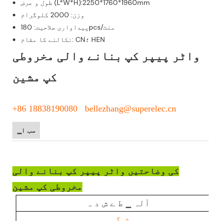
طول و عرض (L*W*H):2250*1760*1960mm
وزن: 2000 کلوگرام
پیداواری صلاحیت: 180pcs/منٹ
نکالنے کا مقام: CN؛ HEN
واٹر پیپر کپ بنانے والی مخروطی
کپ مشین
+86 18838190080 bellezhang@superelec.cn
▁سب ا
کی وضاحتیں واٹر پیپر کپ بنانے والی
مخروطی کپ مشین
آلہ ▁ ط ے ش د ہ
▁ ش گ