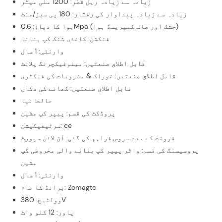
زیادہ سے زیادہ ریل قطر: 1200 ملی میٹر
زیادہ سے زیادہ پیداوار کی رفتار: 180 پی سیز/منٹ
ہوا کا دباؤ: 0.6Mpa (خشک اور صاف کمپریسڈ ہوا)
فنکشن: کاغذی شنک کپ بنانا
وارنٹی: 1 سال
قابل اطلاق صنعتیں: مینوفیکچرنگ پلانٹ
قابل اطلاق صنعتیں: خوراک & مشروبات کی فیکٹری
قابل اطلاق صنعتیں: کھانے کی دکان
حالت: نیا
پروڈکٹ کی قسم: پیپر کپ مشین
سرٹیفیکیشن: ce
فروخت کے بعد سروس فراہم کی گئی: آن لائن سپورٹ
پروسیسنگ کی قسم: واٹر پیپر کپ بنانے والی مخروطی کپ
مشین
وارنٹی: 1 سال
برانڈ کا نام: Zomagtc
وولٹیج: 380V
پاور: 12 کلو واٹ