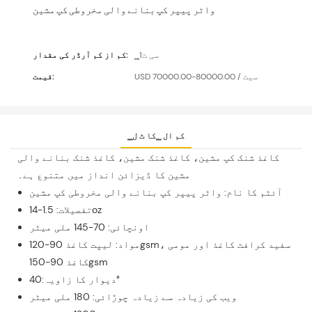
واٹر پیپر کپ بنانے والی مخروطی کپ مشین
▁سی ٹ1
کم از کم آرڈر کی مقدار:
USD 70000.00-80000.00 / سیٹ
قیمت:
▁کم ال ▁کا ٹ ل
کاغذ شنک کپ مشین، کاغذ شنک مشین، کاغذ شنک بنانے والی
مشین کا ڈیزائن انداز میں متنوع ہے۔
آئٹم کا نام: واٹر پیپر کپ بنانے والی مخروطی کپ مشین
تفصیلات: 1.5-14oz
اونچائی: 70-145 ملی میٹر
مواد: لیپت کاغذ 90-120gsm، سفید کرافٹ کاغذ اور مومی
کاغذ 90-150gsm
دیوار کا زاویہ:40°
ویب کی زیادہ سے زیادہ چوڑائی: 180 ملی میٹر