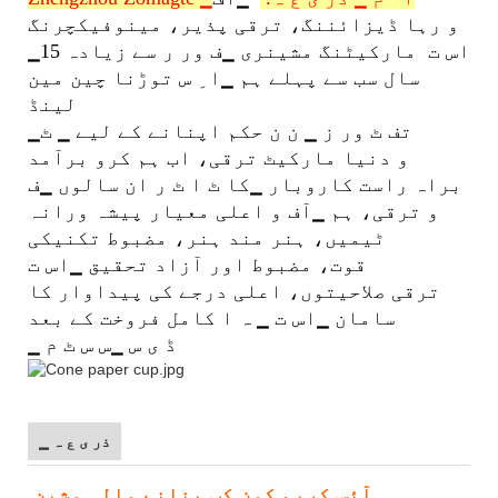
و رہا ڈیزائننگ، ترقی پذیر، مینوفیکچرنگ
▁اس ت
مارکیٹنگ مشینری ▁ف ور ر سے زیادہ 15
سال سب سے پہلے ہم ▁ا ِ س توڑنا چین مین
لینڈ
▁تف ٹ ور ز ▁ ن ن حکم اپنانے کے لیے ▁ ٹ
و دنیا مارکیٹ ترقی، اب ہم کرو برآمد
براہ راست کاروبار ▁کا ٹ ا ٹ ر ان سالوں ▁ف
و ترقی، ہم ▁آف و اعلی معیار پیشہ ورانہ
ٹیمیں، ہنر مند ہنر، مضبوط تکنیکی
قوت، مضبوط اور آزاد تحقیق ▁اس ت
ترقی صلاحیتوں، اعلی درجے کی پیداوار کا
سامان ▁اس ت ▁ ہ ا کامل فروخت کے بعد
▁ ڈ ی س ▁س س ٹ م
▁ ذر ی ع ہ
آئس کریم کون کپ بنانے والی مشین