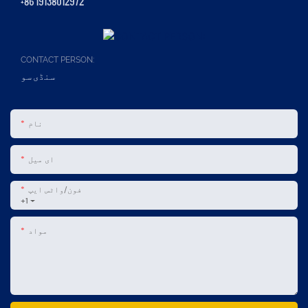
+86 19138012972
CONTACT PERSON:
سنڈی سو
نام
ای میل
فون/واٹس ایپ
+1
مواد