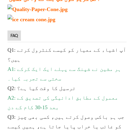
FAQ
Q1: آپ اشیاء کے معیار کو کیسے کنٹرول کرتے
ہیں؟
A1: ہر مشین نے شپنگ سے پہلے ایک ایک کرکے
سختی سے تجربہ کیا۔
Q2: ترسیل کا وقت کیا ہے؟
A2: معمول کے مطابق ادائیگی کی تصدیق کے
بعد 15-30 کام کے دن
Q3: جب ہم باکس وصول کرتے ہیں، کسی بھی چیز
کو غائب یا خراب پایا جاتا ہے، ہمیں کیسے