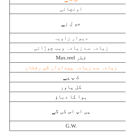
اونچائی
▁جو ل ز
دیوار زاویہ
زیادہ سے زیادہ ویب چوڑائی
Max.reel قطر
زیادہ سے زیادہ پیداوار کی رفتار
▁ک پ ي
کل پاور
ہوا کا دباؤ
▁پی اپ اس کی گ
G.W.