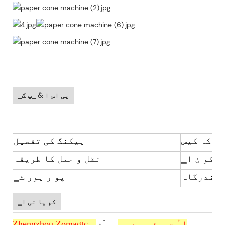
▁پی اس ا & ▁پ گ
ی کا کیس
پیکنگ کی تفصیل
ئی کو ئ ا
نقل و حمل کا طریقہ
 بندرگاہ
▁پو ر پور ٹ
▁کم پا نی ا
Zhengzhou Zomagtc ▁ا ُ م ▁ ذر ی ع ہ.
▁آف