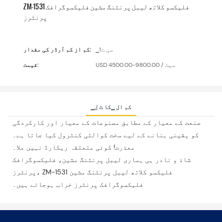
ZM-1531 فلیکسو کلاتھ لیبل پرنٹنگ مشین فلیکسوگرافک
پرنٹرز
▁سی ٹ1
کم از کم آرڈر کی مقدار:
USD 4500.00-9800.00 / سیٹ
قیمت:
▁کم ال ▁کا ٹ ل
صنعت کے معیار کے مطابق مصنوعات کے معیار اور کارکردگی
کو یقینی بنانے کے لیے سخت کوالٹی کنٹرول کیا جاتا ہے۔
معذرت! کوئی متعلقہ ریکارڈ نہیں ملا۔
شاذ و نادر ہی ہماری لیبل پرنٹنگ مشین، فلیکسوگرافک
پرنٹرز، ZM-1531 فلیکسو کلاتھ لیبل پرنٹنگ مشین
فلیکسوگرافک پرنٹرز خراب ہوجاتے ہیں۔