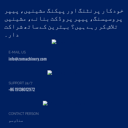
خودکار پرنٹنگ اور پیکنگ مشینیں، پیپر
پروسیسنگ، پیپر پروڈکٹ بنانے، مشینیں
تلاش کر رہے ہیں؟ بہترین کے ساتھ شراکت
دار۔
E-MAIL US
info@zomachinery.com
SUPPORT 24/7
+86 19138012972
CONTACT PERSON:
سنڈی سو