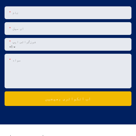
نام
ای میل
فون/واٹس ایپ
+1
مواد
اب انکوائری بھیجیں
متعلقہ مصنوعات