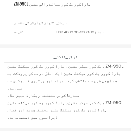
ZM-950L ہارڈ کور بک کور بنانے والی مشین
▁سی ٹ1
کم از کم آرڈر کی مقدار:
USD 4000.00-5500.00 / سیٹ
قیمت:
▁کم ال ▁کا ٹ ل
بک کور میکر مشین، ہارڈ کوور بک کور میکنگ مشین، ZM-950L
ہارڈ کوور بک کور میکنگ مشین ایک اعلیٰ درجے کی پروڈکٹ ہے
جو اچھی طرح سے منتخب کردہ مواد اور بہترین کاریگری سے
بنی ہے۔
معذرت! کوئی متعلقہ ریکارڈ نہیں ملا۔
بک کور میکر مشین، ہارڈ کوور بک کور میکنگ مشین، ZM-950L
ہارڈ کوور بک کور میکنگ مشین مختلف جدید اور فعال
ڈیزائنوں میں دستیاب ہے۔