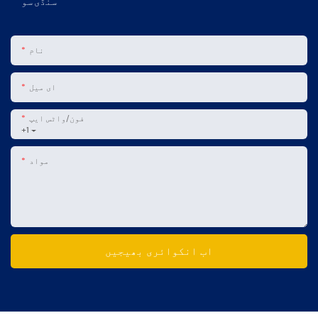
سنڈی سو
نام
ای میل
فون/واٹس ایپ
+1
مواد
اب انکوائری بھیجیں