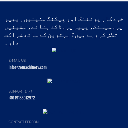
خودکار پرنٹنگ اور پیکنگ مشینیں، پیپر
پروسیسنگ، پیپر پروڈکٹ بنانے، مشینیں
تلاش کر رہے ہیں؟ بہترین کے ساتھ شراکت
دار۔
E-MAIL US
info@zomachinery.com
SUPPORT 24/7
+86 19138012972
CONTACT PERSON: