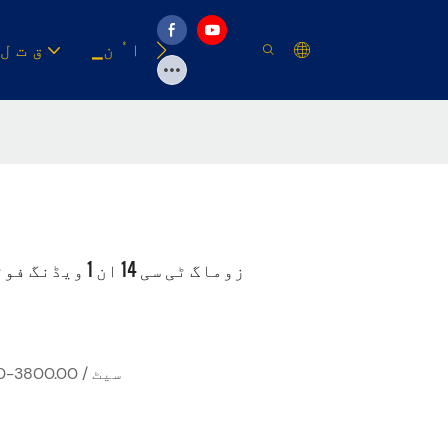
وسیلہ
▁ا ُ ن
▁ق ت ل
زوماگ ٹی سی 14 ان 1 ویڈنگ فوٹو بائنڈنگ البم بنانے والی مشین
USD 3000.00-3800.00 / سیٹ