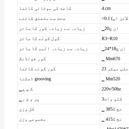
4.cm
کاغذ کی موٹائی کاٹنا
 لائن اپ)
صحت سے متعلق کاٹنے
▁ان چ20
زیادہ سے زیادہ کور کا سائز
R3~R10
گول کونے کا سائز
▁ان چ18*24
زیادہ سے زیادہ البم کا سائز
▁ Mm670
کور فولڈنگ
کور کونے کاٹنا
▁ Mm520
ڈھکنا grooving
220v/50hz
▁ک پ ي
کلو واٹ3
▁پر و ئ ر
▁ نج گ385
کل وزن
▁ نج گ415
مجموعی وزن