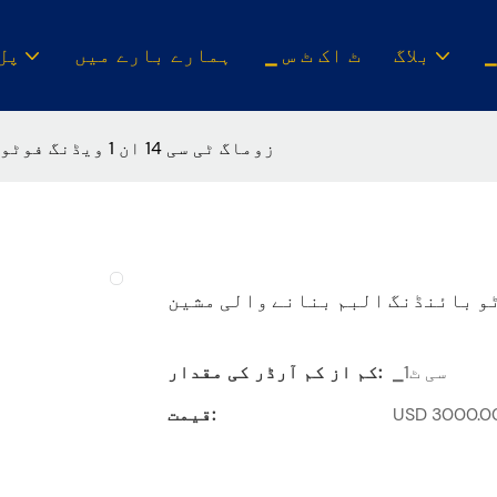
بلاگ
▁ ٹ اک ٹ س
ہمارے بارے میں
▁پل
زوماگ ٹی سی 14 ان 1 ویڈنگ فوٹو بائنڈنگ البم بنانے والی مشین
▁سی ٹ1
کم از کم آرڈر کی مقدار:
قیمت: