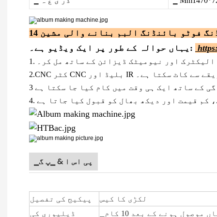
▁ Mm1470*7
▁ ذر ی ع ہ
https
یہاں حوالہ کے طور پر ایک ویڈیو ہے۔:
، الیکٹرک اور نیومیٹک ڈیزائن کے ساتھ مل کر۔
ت درست طریقے سے کاٹ سکتا ہے۔
▁پی اس ا & ▁پ گ
لکڑی کا کیس
پیکیج کی تفصیل
▁وا ئ س ٹ ن آپ کی پیشگی ادائیگیاں موصول ہونے کے بعد 10 کام
ڈیلیوری کی