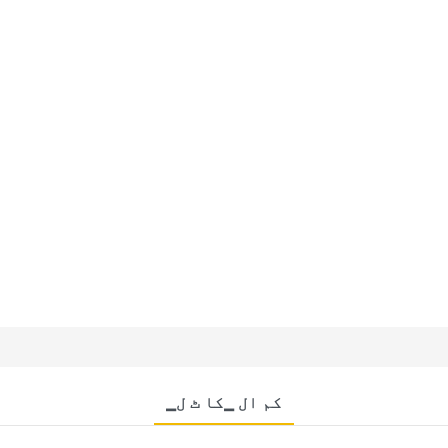
▁کم ال ▁کا ٹ ل