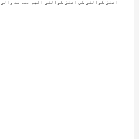
اعلیٰ کوالٹی کی اعلیٰ کوالٹی البم بنانے والی