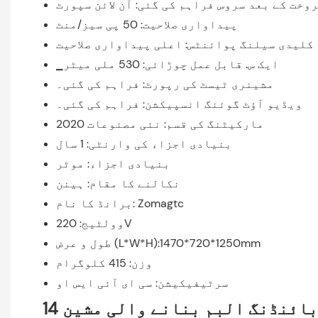
وخت کے بعد سروس فراہم کی گئی: آن لائن سپورٹ
پیداواری صلاحیت: 50 پی سیز/منٹ
کلیدی سیلنگ پوائنٹس: اعلی پیداواری صلاحیت
▁ایک س. قابل عمل چوڑائی: 530 ملی میٹر
مشینری ٹیسٹ کی رپورٹ: فراہم کی گئی۔
ویڈیو آؤٹ گوئنگ انسپیکشن: فراہم کی گئی۔
مارکیٹنگ کی قسم: نئی مصنوعات 2020
بنیادی اجزاء کی وارنٹی: 1 سال
بنیادی اجزاء: موٹر
نکالنے کا مقام: ہینن
برانڈ کا نام: Zomagtc
وولٹیج: 220V
طول و عرض (L*W*H):1470*720*1250mm
وزن: 415 کلوگرام
سرٹیفیکیشن: سی ای آئی ایس او