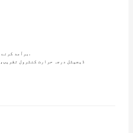
3 برآمد کرنے کے لئے نازک ڈیزائن .کثیر جہتی پلیٹ فارم اعلی کارکردگی کے ساتھ ایک ہی وقت میں کام کیا جا سکتا ہے.
4. ڈیجیٹل درجہ حرارت کنٹرول تقریب، سادہ آپریشن اور کنٹرول درجہ حرارت خود کار طریقے سے، کم قیمت اور دیکھ بھال کو قبول کیا جاتا ہے