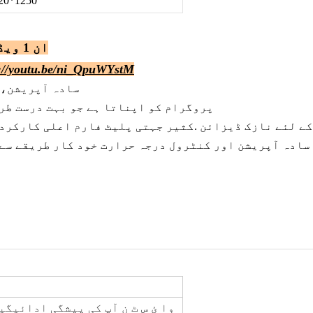
20*1250
14 ان 1 ویڈنگ فوٹو بائنڈنگ البم بنانے والی مشین
://youtu.be/ni_QpuWYstM
1. سادہ آپریشن
2.CNC کٹر CNC بلیڈ اور IR پروگرام کو اپناتا ہے جو بہ