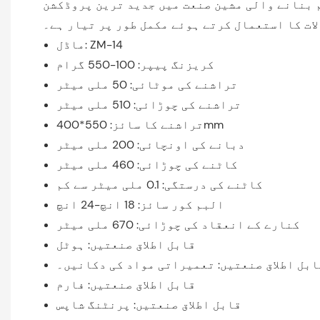
م بنانے والی مشین صنعت میں جدید ترین پروڈکشن
لات کا استعمال کرتے ہوئے مکمل طور پر تیار ہے۔
ماڈل: ZM-14
کریزنگ پیپر: 100-550 گرام
تراشنے کی موٹائی: 50 ملی میٹر
تراشنے کی چوڑائی: 510 ملی میٹر
تراشنے کا سائز: 550*400mm
دبانے کی اونچائی: 200 ملی میٹر
کاٹنے کی چوڑائی: 460 ملی میٹر
کاٹنے کی درستگی: 0.1 ملی میٹر سے کم
البم کور سائز: 18 انچ-24 انچ
کنارے کے انعقاد کی چوڑائی: 670 ملی میٹر
قابل اطلاق صنعتیں: ہوٹل
ابل اطلاق صنعتیں: تعمیراتی مواد کی دکانیں۔
قابل اطلاق صنعتیں: فارم
قابل اطلاق صنعتیں: پرنٹنگ شاپس