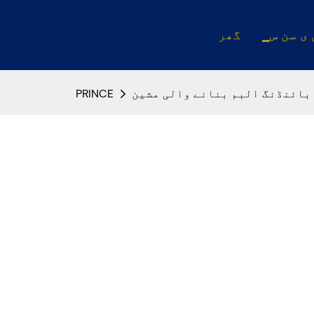
 ی سن س
گھر
PRINCE