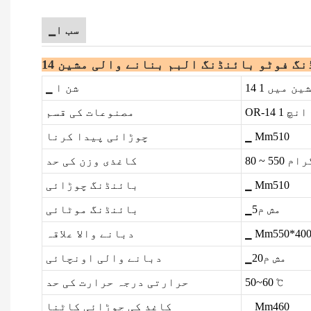
▁سب ا
مشین میں
▁ شن ا
OR-14 انچ 1
مصنوعات کی قسم
▁ Mm510
چوڑائی پیدا کرنا
 ~ 550 گرام
کاغذی وزن کی حد
▁ Mm510
بائنڈنگ چوڑائی
▁مش م5
بائنڈنگ موٹائی
▁ Mm550*40
دبانے والا علاقہ
▁مش م20
دبانے والی اونچائی
50~60 ℃
حرارتی درجہ حرارت کی حد
▁ Mm460
کاغذ کی چوڑائی کاٹنا