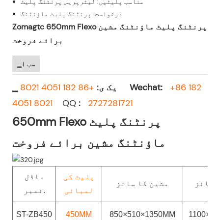
مناسب پلیٹیں: لیٹرپریس پرنٹنگ پلیٹ
درخواست: پرنٹنگ پلیٹ ماؤنٹنگ
Zomagtc 650mm Flexo پرنٹنگ پلیٹ ماؤنٹنگ مشین
برائے فروخت
▁سب ا
+86 182
Wechat:
+86 182 4051 8021
▁ یک ی:
4051 8021
QQ
:
2727281721
650mm Flexo پرنٹنگ پلیٹ
ماؤنٹنگ مشین برائے فروخت
پلیٹ کی
ماڈل
 سائز
مشین کا سائز
لمبائی
نمبر.
ST-ZB450
450MM
850×510×1350MM
1100×7