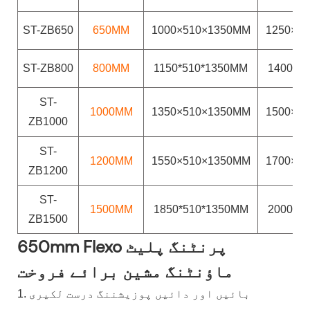
ST-ZB650
650MM
1000×510×1350MM
1250×7
ST-ZB800
800MM
1150*510*1350MM
1400*7
ST-
1000MM
1350×510×1350MM
1500×7
ZB1000
ST-
1200MM
1550×510×1350MM
1700×7
ZB1200
ST-
1500MM
1850*510*1350MM
2000*7
ZB1500
650mm Flexo پرنٹنگ پلیٹ
ماؤنٹنگ مشین برائے فروخت
1. بائیں اور دائیں پوزیشننگ درست لکیری