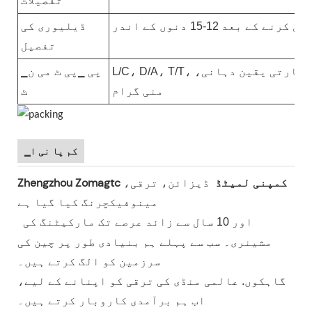
تفصیلات
 کے بعد 12-15 دنوں کے اندر
ڈیلیوری کی
تفصیل
L/C، D/A، T/T، پے پال، ویسٹرن یونین، تجارتی یقین دہانی،
▁پی ▁پی ٹ می ن
منی گرام
ٹ
▁کم پا نی ا
Zhengzhou Zomagtc کمپنی لمیٹڈ
ڈیزائن، ترقی،
مینوفیکچرنگ کیا گیا ہے
اور 10 سال سے زائد عرصے تک مارکیٹنگ کی
مشینری۔ سب سے پہلے ہم بنیادی طور پر چین کی
سرزمین کو الگ کرتے ہیں۔
گاہکوں. عالمی منڈی کی ترقی کو اپنانے کے لیے،
اب ہم برآمدی کاروبار کرتے ہیں۔