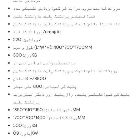
مرمت کی خدمت
فروخت کے بعد سروس فراہم کی گئی: ویڈیو تکنیکی مدد
قسم: فلیکسو پرنٹنگ پلیٹ ماؤنٹنگ مشین
نکالنے کا مقام: فلیکسو پرنٹنگ پلیٹ ماؤنٹنگ مشین
برانڈ کا نام: Zomagtc
وولٹیج: 220v
طول و عرض (L*W*H):1400*700*1700MM
وزن: 300KG
سرٹیفیکیشن: سی ای آئی ایس او
پروڈکٹ کا نام: فلیکسو پرنٹنگ پلیٹ ماؤنٹنگ مشین
ماڈل: ST-ZB800
پلیٹ کی لمبائی: 800 ملی میٹر
پلیٹ کی قسم: فلیکسو پلیٹ، رال پلیٹ اور دیگر لیٹرپریس
پرنٹنگ پلیٹ
مشین کا سائز: 1150*510*1350MM
پیکنگ کا سائز: 1400*700*1700MM
وزن: 300KG
پاور: 09KW