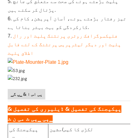
5. پلیٹ بڑھتے ہوئے کی صحت سے متعلق کی جانچ
پڑتال کر سکتے ہیں.
6. تیز رفتار بڑھتے ہوئے، آسان آپریشن، کام کی
کارکردگی کو بہت بہتر بناتا ہے.
فلیکسوگرافک روٹری پرنٹنگ پلیٹ اور رال
7.
پلیٹ اور دیگر لیٹرپریس پرنٹنگ کے لئے قابل
اطلاق پلیٹ
▁پی اس ا & ▁پ گ
پیکیجنگ کی تفصیل & ڈیلیوری کی تفصیل &
▁پی ▁پی ٹ می ن ٹ
لکڑی کا کیس/مشین
پیکیجنگ کی