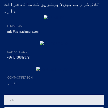
تلاش کر رہے ہیں؟ بہترین کے ساتھ شراکت
دار۔
E-MAIL US
info@zomachinery.com
SUPPORT 24/7
+86 19138012972
CONTACT PERSON:
سنڈی سو
نام