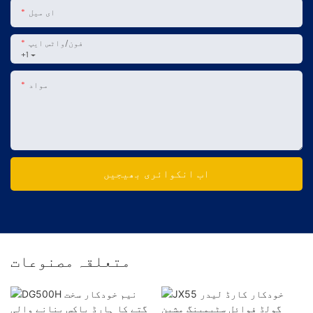
ای میل
فون/واٹس ایپ
+1
مواد
اب انکوائری بھیجیں
متعلقہ مصنوعات