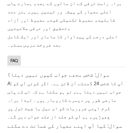
براہ راست ترقی کے ان سالوں کے بعد، ہمارے پاس
اعلی معیار کی پیشہ ور ٹیمیں ہیں، ہنر مند
قابلیت، مضبوط تکنیکی قوت، مضبوط اور آزاد
تحقیق اور ترقی صلاحیتیں،
اعلی درجے کی پیداوار کا سامان اور ایک کامل
بعد فروخت سروس سسٹم۔
FAQ
سوال: شخص مجھے جواب کیوں نہیں دیتا؟
A: آپ کا شخص 24 گھنٹے آن لائن ہے۔ اگر کوئی آپ کو
جواب نہیں دیتا ہے، تو ہو سکتا ہے کہ اس کے پاس
عارضی طور پر دوسرے کاروبار ہوں۔ لہذا براہ
کرم اپنی ضروریات کو ای میل یا چیٹ ٹول پر
چھوڑیں، ہم آپ کو جلد از جلد جواب دیں گے۔
سوال: کیا آپ اپنے معیار کی ضمانت دے سکتے