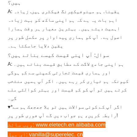
ہیں؟
A: یقینا. ہم مینوفیکچرنگ فیکٹری ہیں. زیادہ
اہم بات یہ ہے کہ ہم اپنی ساکھ کو بہت زیادہ
اہمیت دیتے ہیں۔ بہترین معیار ہر وقت ہمارا
اصول ہے۔ آپ کو ہماری پیداوار پر مکمل طور پر
یقین دلایا جاسکتا ہے۔
سوال: آپ اپنی قیمت کیسے بناتے ہیں؟
A: ہم اپنی جامع لاگت کے مطابق قیمت بناتے ہیں۔
اور ہماری قیمت تجارتی کمپنی سے کم ہوگی
کیونکہ ہم تیاری کر رہے ہیں۔ اگر آپ ہمیں منتخب
کرتے ہیں تو آپ کو کم قیمت اور بہتر کوالٹی ملے
گی۔
♥*اگر آپ کے کوئی سوالات ہیں تو بلا جھجھک ہم سے
رابطہ کریں، ہم جواب دیں گے آپ فوری طور پر!
ویب سائٹ: www.eletech.en.alibaba.com
ای میل: vanilla@superelec. cn