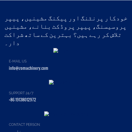
خودکار پرنٹنگ اور پیکنگ مشینیں، پیپر
پروسیسنگ، پیپر پروڈکٹ بنانے، مشینیں
تلاش کر رہے ہیں؟ بہترین کے ساتھ شراکت
دار۔
E-MAIL US
info@zomachinery.com
SUPPORT 24/7
+86 19138012972
CONTACT PERSON:
سنڈی سو