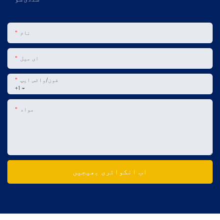
نام
ای میل
فون/واٹس ایپ
+1
مواد
اب انکوائری بھیجیں