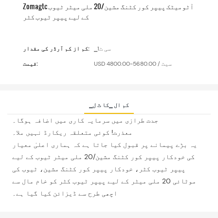
Zomagtc آٹومیٹک پیپر کور کٹنگ مشین/20 ملی میٹر ٹیوب
کے لیے پیپر ٹیوب کٹر
▁سی ٹ1
کم از کم آرڈر کی مقدار:
USD 4800.00-5680.00 / سیٹ
قیمت:
▁کم ال ▁کا ٹ ل
جدت طرازی میں سرمایہ کاری میں اضافہ ہوگا۔
معذرت! کوئی متعلقہ ریکارڈ نہیں ملا۔
یہ بڑے پیمانے پر قبول کیا جاتا ہے کہ ہماری اعلیٰ معیار
کی خودکار پیپر کور کٹنگ مشین/20 ملی میٹر ٹیوب کے لیے
پیپر ٹیوب کٹر، خودکار پیپر کور کٹنگ مشین، ٹیوب کی
موٹائی 20 ملی میٹر کے لیے پیپر ٹیوب کٹر کو خام مال سے
اچھی طرح سے ڈیزائن کیا گیا ہے۔