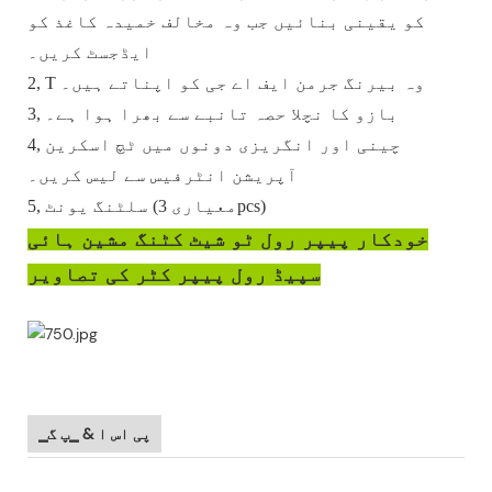
کو یقینی بنائیں جب وہ مخالف خمیدہ کاغذ کو
ایڈجسٹ کریں۔
وہ بیرنگ جرمن ایف اے جی کو اپناتے ہیں۔
T
2,
بازو کا نچلا حصہ تانبے سے بھرا ہوا ہے۔
3,
چینی اور انگریزی دونوں میں ٹچ اسکرین
4,
آپریشن انٹرفیس سے لیس کریں۔
سلٹنگ یونٹ (معیاری 3pcs)
5,
خودکار پیپر رول ٹو شیٹ کٹنگ مشین ہائی
سپیڈ رول پیپر کٹر کی تصاویر
▁پی اس ا & ▁پ گ