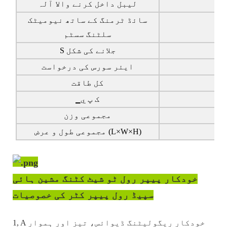
لیبل داخل کرنے والا آلہ
سائڈ ٹرمنگ کے ساتھ نیومیٹک
سلٹنگ سسٹم
جلانے کی شکل
S
ایئر سورس کی درخواست
کل طاقت
▁ک پ ي
مجموعی وزن
مجموعی طول و عرض (L×W×H)
خودکار پیپر رول ٹو شیٹ کٹنگ مشین ہائی
سپیڈ رول پیپر کٹر کی خصوصیات
خودکار ریگولیٹنگ ڈیوائس، تیز اور ہموار
A
1,