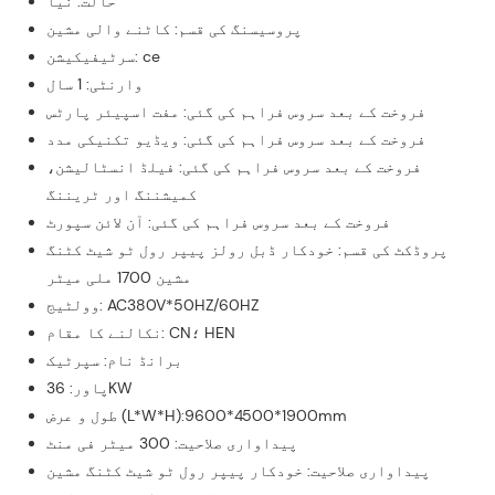
حالت: نیا
پروسیسنگ کی قسم: کاٹنے والی مشین
سرٹیفیکیشن: ce
وارنٹی: 1 سال
فروخت کے بعد سروس فراہم کی گئی: مفت اسپیئر پارٹس
فروخت کے بعد سروس فراہم کی گئی: ویڈیو تکنیکی مدد
فروخت کے بعد سروس فراہم کی گئی: فیلڈ انسٹالیشن،
کمیشننگ اور ٹریننگ
فروخت کے بعد سروس فراہم کی گئی: آن لائن سپورٹ
پروڈکٹ کی قسم: خودکار ڈبل رولز پیپر رول ٹو شیٹ کٹنگ
مشین 1700 ملی میٹر
وولٹیج: AC380V*50HZ/60HZ
نکالنے کا مقام: CN؛ HEN
برانڈ نام: سپرٹیک
پاور: 36KW
طول و عرض (L*W*H):9600*4500*1900mm
پیداواری صلاحیت: 300 میٹر فی منٹ
پیداواری صلاحیت: خودکار پیپر رول ٹو شیٹ کٹنگ مشین