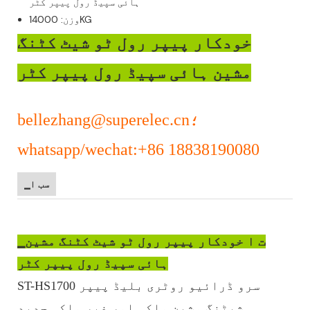
ہائی سپیڈ رول پیپر کٹر
وزن: 14000KG
خودکار پیپر رول ٹو شیٹ کٹنگ
مشین ہائی سپیڈ رول پیپر کٹر
bellezhang@superelec.cn؛
whatsapp/wechat:+86 18838190080
▁سب ا
▁ت ا خودکار پیپر رول ٹو شیٹ کٹنگ مشین
ہائی سپیڈ رول پیپر کٹر
ST-HS1700 سرو ڈرائیو روٹری بلیڈ پیپر
شیٹنگ مشین ملکی اور غیر ملکی جدید