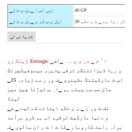
40 GP
▁پی اس ا ▁بل ی ٹ ل:
یق کر رہا ہے ▁ ٹ و حکم
▁پل ی س کر ی ▁بل ی ٹ ل:
▁کم پا نی ا
ژینگ زو Zomagtc ▁ا ُ م ▁ ذر ی ع ہ.
▁آف
و رہا ڈیزائننگ، ترقی پذیر، مینوفیکچرنگ
▁اس ت
مارکیٹنگ مشینری ▁ف ور ر سے زیادہ 15
سال سب سے پہلے ہم ▁ا ِ س توڑنا چین مین
لینڈ
▁تف ٹ ور ز ▁ ن ن حکم اپنانے کے لیے ▁ ٹ
و دنیا مارکیٹ ترقی، اب ہم کرو برآمد
براہ راست کاروبار ▁کا ٹ ا ٹ ر ان سالوں ▁ف