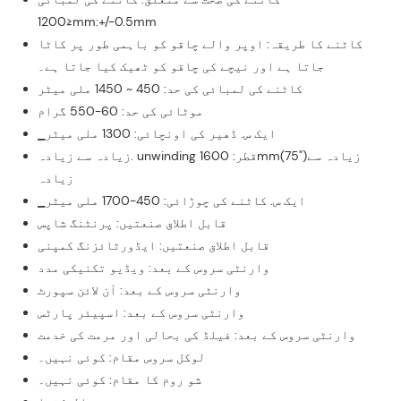
≤1200mm:+/-0.5mm
کاٹنے کا طریقہ: اوپر والے چاقو کو باہمی طور پر کاٹا
جاتا ہے اور نیچے کی چاقو کو ٹھیک کیا جاتا ہے۔
کاٹنے کی لمبائی کی حد: 450 ~ 1450 ملی میٹر
موٹائی کی حد: 60-550 گرام
▁ایک س. ڈھیر کی اونچائی: 1300 ملی میٹر
زیادہ سے زیادہ. unwinding قطر: 1600mm(75")زیادہ سے
زیادہ
▁ایک س. کاٹنے کی چوڑائی: 450-1700 ملی میٹر
قابل اطلاق صنعتیں: پرنٹنگ شاپس
قابل اطلاق صنعتیں: ایڈورٹائزنگ کمپنی
وارنٹی سروس کے بعد: ویڈیو تکنیکی مدد
وارنٹی سروس کے بعد: آن لائن سپورٹ
وارنٹی سروس کے بعد: اسپیئر پارٹس
وارنٹی سروس کے بعد: فیلڈ کی بحالی اور مرمت کی خدمت
لوکل سروس مقام: کوئی نہیں۔
شو روم کا مقام: کوئی نہیں۔