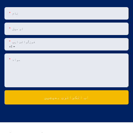
نام
ای میل
فون/واٹس ایپ
+1
مواد
اب انکوائری بھیجیں