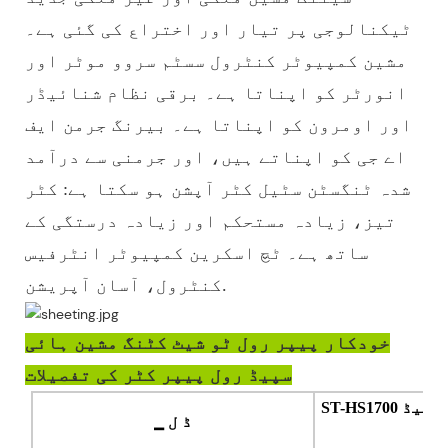
ٹیکنالوجی پر تیار اور اختراع کی گئی ہے۔
مشین کمپیوٹر کنٹرول سسٹم سروو موٹر اور
انورٹر کو اپناتا ہے۔ برقی نظام شنائیڈر
اور اومرون کو اپناتا ہے۔ بیرنگ جرمن ایف
اے جی کو اپناتے ہیں، اور جرمنی سے درآمد
شدہ ٹنگسٹن سٹیل کٹر آپشن ہو سکتا ہے: کٹر
تیز، زیادہ مستحکم اور زیادہ درستگی کے
ساتھ ہے۔ ٹچ اسکرین کمپیوٹر انٹرفیس
کنٹرول، آسان آپریشن.
خودکار پیپر رول ٹو شیٹ کٹنگ مشین ہائی
سپیڈ رول پیپر کٹر کی تفصیلات
ST-HS1700 خودکار پیپر رول ٹو شیٹ کٹنگ مشین ہائی سپیڈ
▁ ڈ ل