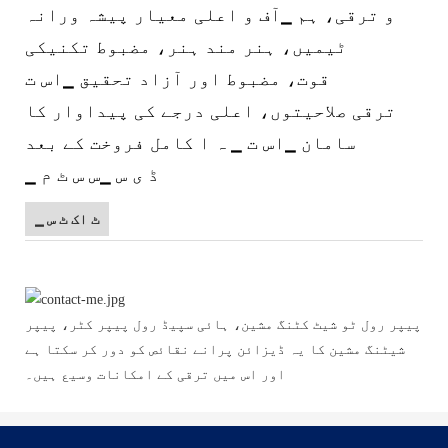
و ترقی، ہم ▁آف و اعلی معیار پیشہ ورانہ
ٹیمیں، ہنر مند ہنر، مضبوط تکنیکی
قوت، مضبوط اور آزاد تحقیق ▁اس ت
ترقی صلاحیتوں، اعلی درجے کی پیداوار کا
سامان ▁اس ت ▁ ہ ا کامل فروخت کے بعد
▁ ڈ ی س ▁س س ٹ م
▁ ٹ اک ٹ س
پیپر رول ٹو شیٹ کٹنگ مشین، ہائی سپیڈ رول پیپر کٹر، پیپر
شیٹنگ مشین کا یہ ڈیزائن پرانے نقائص کو دور کر سکتا ہے
اور اس میں ترقی کے امکانات وسیع ہیں۔