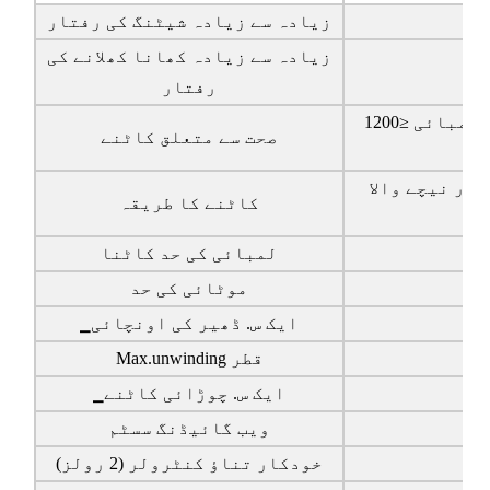
زیادہ سے زیادہ شیٹنگ کی رفتار
زیادہ سے زیادہ کھانا کھلانے کی
رفتار
کاٹنے کی لمبائی ≤1200mm:+/-0.5mm؛ کاٹنے کی لمبائی
صحت سے متعلق کاٹنے
ور نیچے والا
کاٹنے کا طریقہ
لمبائی کی حد کاٹنا
موٹائی کی حد
▁ایک س. ڈھیر کی اونچائی
Max.unwinding قطر
▁ایک س. چوڑائی کاٹنے
ویب گائیڈنگ سسٹم
خودکار تناؤ کنٹرولر (2 رولز)