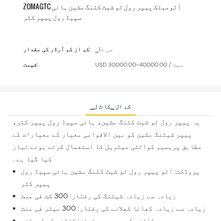
ZOMAGTC آٹومیٹک پیپر رول ٹو شیٹ کٹنگ مشین ہائی
سپیڈ رول پیپر کٹر
▁سی ٹ1
کم از کم آرڈر کی مقدار:
USD 30000.00-40000.00 / سیٹ
قیمت:
▁کم ال ▁کا ٹ ل
یہ پیپر رول ٹو شیٹ کٹنگ مشین، ہائی سپیڈ رول پیپر کٹر،
پیپر شیٹنگ مشین کو بین الاقوامی معیار کے معیارات کے
مطابق پریمیم کوالٹی میٹریل کا استعمال کرتے ہوئے تیار
کیا گیا ہے۔
پروڈکٹ: آٹو پیپر رول ٹو شیٹ کٹنگ مشین ہائی سپیڈ رول
پیپر کٹر
زیادہ سے زیادہ شیٹنگ کی رفتار: 300 کٹ فی منٹ
زیادہ سے زیادہ کھانا کھلانے کی رفتار: 300 میٹر فی منٹ
کاٹنے کی صحت سے متعلق: کاٹنے کی لمبائی