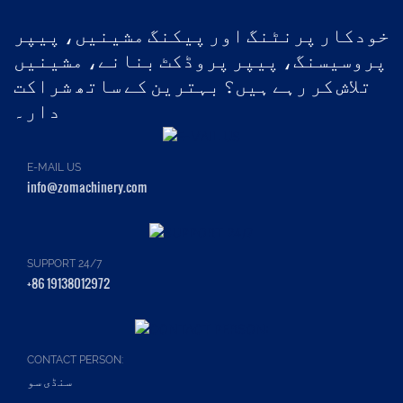
خودکار پرنٹنگ اور پیکنگ مشینیں، پیپر
پروسیسنگ، پیپر پروڈکٹ بنانے، مشینیں
تلاش کر رہے ہیں؟ بہترین کے ساتھ شراکت
دار۔
E-MAIL US
info@zomachinery.com
SUPPORT 24/7
+86 19138012972
CONTACT PERSON:
سنڈی سو