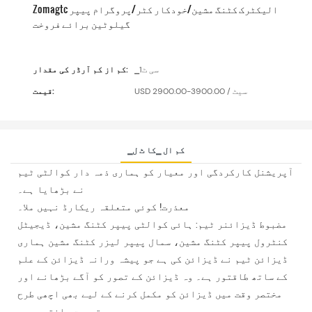
Zomagtc الیکٹرک کٹنگ مشین/خودکار کٹر/پروگرام پیپر
گیلوٹین برائے فروخت
▁سی ٹ1
کم از کم آرڈر کی مقدار:
USD 2900.00-3900.00 / سیٹ
قیمت:
▁کم ال ▁کا ٹ ل
آپریشنل کارکردگی اور معیار کو ہماری ذمہ دار کوالٹی ٹیم
نے بڑھایا ہے۔
معذرت! کوئی متعلقہ ریکارڈ نہیں ملا۔
مضبوط ڈیزائنر ٹیم: ہائی کوالٹی پیپر کٹنگ مشین، ڈیجیٹل
کنٹرول پیپر کٹنگ مشین، سمال پیپر لیزر کٹنگ مشین ہماری
ڈیزائن ٹیم نے ڈیزائن کی ہے جو پیشہ ورانہ ڈیزائن کے علم
کے ساتھ طاقتور ہے۔ وہ ڈیزائن کے تصور کو آگے بڑھانے اور
مختصر وقت میں ڈیزائن کو مکمل کرنے کے لیے بھی اچھی طرح
سے تربیت یافتہ ہیں۔