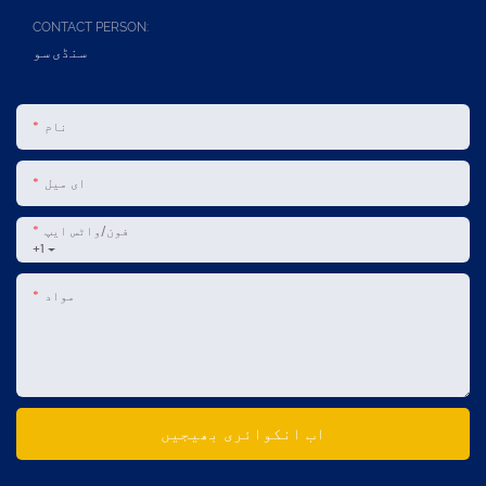
CONTACT PERSON:
سنڈی سو
نام
ای میل
فون/واٹس ایپ
+1
مواد
اب انکوائری بھیجیں