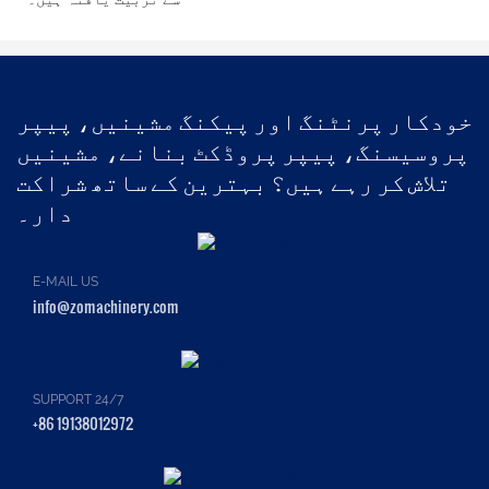
خودکار پرنٹنگ اور پیکنگ مشینیں، پیپر
پروسیسنگ، پیپر پروڈکٹ بنانے، مشینیں
تلاش کر رہے ہیں؟ بہترین کے ساتھ شراکت
دار۔
E-MAIL US
info@zomachinery.com
SUPPORT 24/7
+86 19138012972