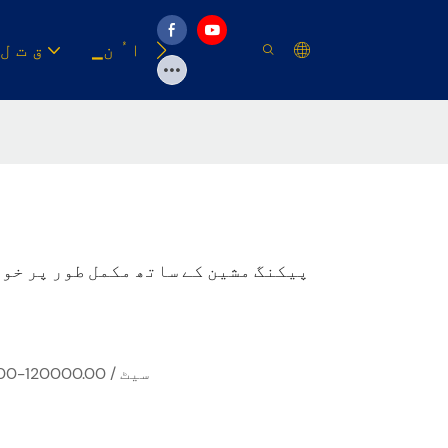
وسیلہ
▁ا ُ ن
▁ق ت ل
ZOMAGTC پیکنگ مشین کے ساتھ مکمل طور پر
USD 30000.00-120000.00 / سیٹ