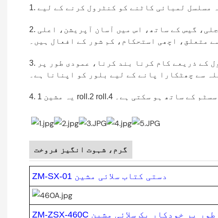
2. یہ ٹرانسمیشن سسٹم کو کنٹرول کرنے کے لیے نیومیٹک، فوٹو الیکٹرک سینسر کو اپناتا ہے، تصویر، بجلی، گیس کے ساتھ، اس میں آسان آپریشن، اعلی
ے متعلق، اچھی استحکام، کم شور کے افعال ہیں۔
3. اس مشین میں فریکوئنسی کنورٹر ٹائمنگ ڈیوائس، آٹو میٹک گنتی، الارم میگنیٹک پاؤڈر ٹینشن کنٹرول کے ذریعے کام کرنا بند کرنا، عمودی طور پر
لہ سے چھٹکارا پانے کے لیے بلور کو اپنانا ہے۔
roll.2 r رول لوڈنگ سسٹم کے ساتھ ہو سکتی ہے۔
گرم، شہوت انگیز فروخت
ZM-SX-01 دستی کتاب سلائی مشین
ZM-Z مکمل طور پر خودکار بک سلائی مشین