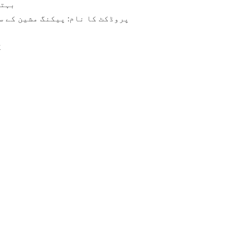
بہتر
پروڈکٹ کا نام: پیکنگ مشین کے س
ک