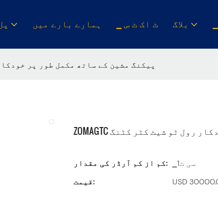
بلاگ
▁ ٹ اک ٹ س
ہمارے بارے میں
▁پل
ZOMAGTC پیکنگ مشین کے ساتھ مکمل طور پر خود
 خودکار رول ٹو شیٹ کٹر کٹنگ
▁سی ٹ1
کم از کم آرڈر کی مقدار:
قیمت: