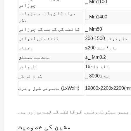
▁ Mm1100
چوڑائی
مواد کا زیادہ سے زیادہ
▁ Mm1400
قطر
▁ Mm50
کاٹنے کی کم سے کم چوڑائی
200-1500 ملی میٹر
کاٹنے کی لمبائی
≤200 بار / منٹ
رفتار
±▁ Mm0.2
صحت سے متعلق
کلو واٹ16
کل پاور
▁ نج گ8000
▁گر و ئی ٹ
19000x2200x2200(m
مجموعی طول و عرض (LxWxH)
 پیپر میٹریل وغیرہ کو کاٹنے کے لیے موزوں ہے۔
مشین کی خصوصیت