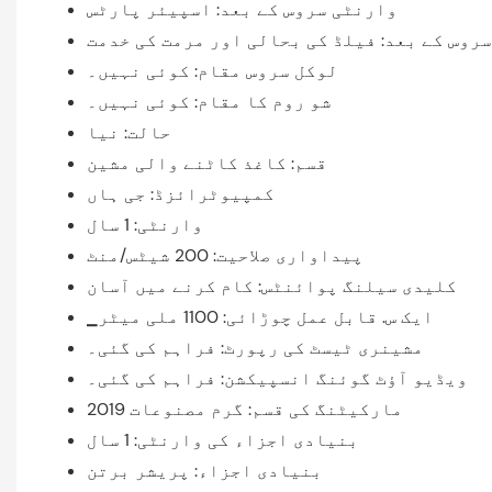
وارنٹی سروس کے بعد: اسپیئر پارٹس
روس کے بعد: فیلڈ کی بحالی اور مرمت کی خدمت
لوکل سروس مقام: کوئی نہیں۔
شو روم کا مقام: کوئی نہیں۔
حالت: نیا
قسم: کاغذ کاٹنے والی مشین
کمپیوٹرائزڈ: جی ہاں
وارنٹی: 1 سال
پیداواری صلاحیت: 200 شیٹس/منٹ
کلیدی سیلنگ پوائنٹس: کام کرنے میں آسان
▁ایک س. قابل عمل چوڑائی: 1100 ملی میٹر
مشینری ٹیسٹ کی رپورٹ: فراہم کی گئی۔
ویڈیو آؤٹ گوئنگ انسپیکشن: فراہم کی گئی۔
مارکیٹنگ کی قسم: گرم مصنوعات 2019
بنیادی اجزاء کی وارنٹی: 1 سال
بنیادی اجزاء: پریشر برتن