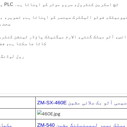
1. یہ مسلسل لمبائی کاٹنے کو کنٹرول کرنے کے لیے PLC ٹچ اسکرین کنٹرول، سروو موٹر کو اپناتا ہے۔
صحت س
کاٹا جا سکتا ہے، فض
4. یہ مشین 1 oll.4
ZM-SX-460E سیمی آٹو بک سلائی مشین
ZM نیومیٹک پیپر لیمینیٹنگ مشین
SX-460C