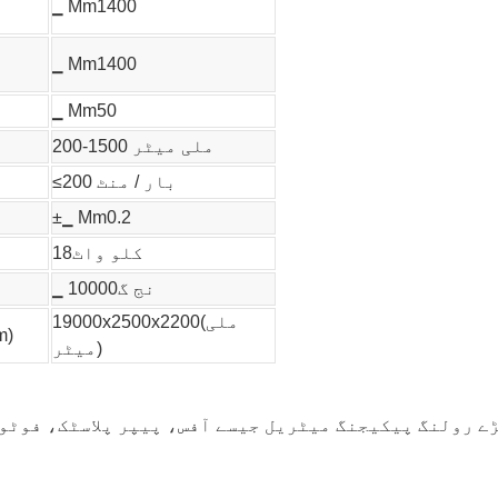
▁ Mm1400
▁ Mm1400
▁ Mm50
200-1500 ملی میٹر
≤200 بار / منٹ
±▁ Mm0.2
کلو واٹ18
▁ نج گ10000
19000x2500x2200(ملی
m)
میٹر)
ے رولنگ پیکیجنگ میٹریل جیسے آفس، پیپر پلاسٹک، فوٹو