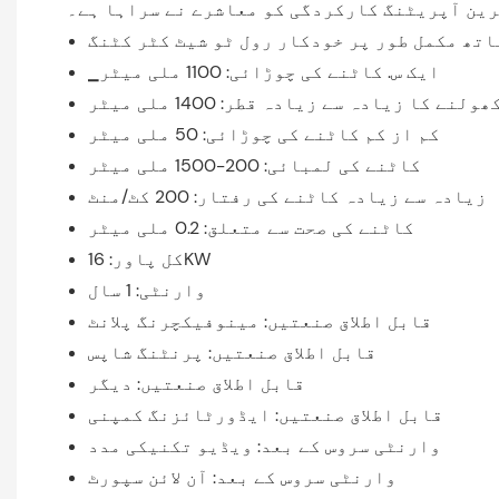
ین آپریٹنگ کارکردگی کو معاشرے نے سراہا ہے۔
اتھ مکمل طور پر خودکار رول ٹو شیٹ کٹر کٹنگ
▁ایک س. کاٹنے کی چوڑائی: 1100 ملی میٹر
ھولنے کا زیادہ سے زیادہ قطر: 1400 ملی میٹر
کم از کم کاٹنے کی چوڑائی: 50 ملی میٹر
کاٹنے کی لمبائی: 200-1500 ملی میٹر
زیادہ سے زیادہ کاٹنے کی رفتار: 200 کٹ/منٹ
کاٹنے کی صحت سے متعلق: 0.2 ملی میٹر
کل پاور: 16KW
وارنٹی: 1 سال
قابل اطلاق صنعتیں: مینوفیکچرنگ پلانٹ
قابل اطلاق صنعتیں: پرنٹنگ شاپس
قابل اطلاق صنعتیں: دیگر
قابل اطلاق صنعتیں: ایڈورٹائزنگ کمپنی
وارنٹی سروس کے بعد: ویڈیو تکنیکی مدد
وارنٹی سروس کے بعد: آن لائن سپورٹ