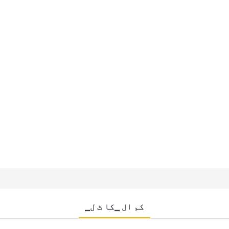
▁کم ال ▁کا ٹ ل