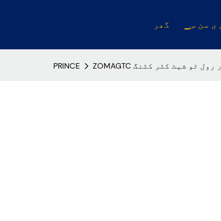
 ی سن س
گھر
کار رول ٹو شیٹ کٹر کٹنگ
PRINCE