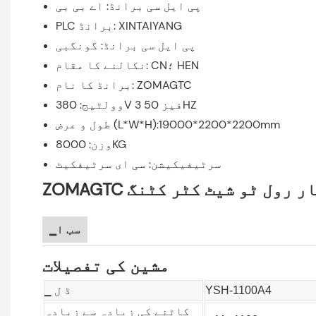
پی ایل سی برانڈ: اے بی بی
PLC برانڈ: XINTAIYANG
پی ایل سی برانڈ: گونگبی
نکالنے کا مقام: CN؛ HEN
برانڈ کا نام: ZOMAGTC
وولٹیج: 380V 3 فیز 50HZ
طول و عرض (L*W*H):19000*2200*2200mm
وزن: 8000KG
سرٹیفیکیشن: سی ای سرٹیفکیٹ
دکار رول ٹو شیٹ کٹر کٹنگ
▁سب ا
مشین کی تفصیلات
YSH-1100A4
▁ ڈ ل
کاٹنے کی زیادہ سے زیادہ