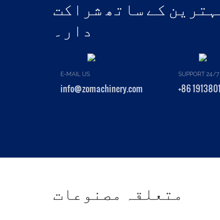
بہترین کے ساتھ شراکت
دار۔
E-MAIL US
SUPPORT 24/7
info@zomachinery.com
+86 191380
متعلقہ مصنوعات