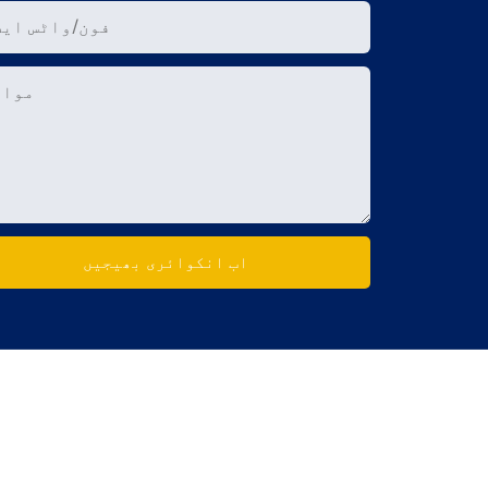
فون/واٹس ایپ
مواد
اب انکوائری بھیجیں