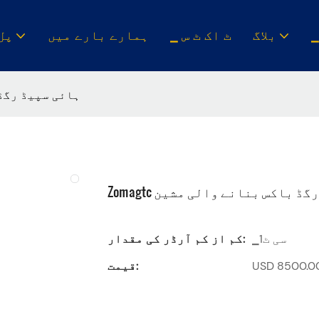
بلاگ
▁ ٹ اک ٹ س
ہمارے بارے میں
▁پل
Zomagtc ہائی سپی
سپیڈ رگڈ باکس بنانے والی مشین
▁سی ٹ1
کم از کم آرڈر کی مقدار:
قیمت: