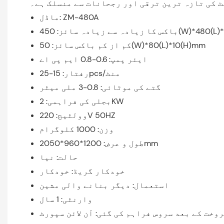
 کی تازہ ترین ترقی اور رجحانات سے منسلک ہے۔
ماڈل: ZM-480A
ائز: 450(W)*480(L)*130(H)mm
کم از کم باکس سائز: 50(W)*80(L)*10(H)mm
ایئر پمپ: 0.6-0.8 ایم پی اے
رفتار: 15-25pcs/منٹ
گتے کی موٹائی: 0.8-3 ملی میٹر
بجلی کی فراہمی: 2KW
وولٹیج: 220V 50HZ
وزن: 1000 کلوگرام
طول و عرض: 1200*960*2050mm
حالت: نیا
خودکار گریڈ: خودکار
استعمال: دیگر بنانے والی مشین
وارنٹی: 1 سال
وخت کے بعد سروس فراہم کی گئی: آن لائن سپورٹ