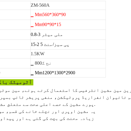
ZM-560A
▁ Mm560*360*90
▁ Mm90*90*15
0.8-3 ملی میٹر
پی سیز/منٹ
5
15-2
1.5KW
▁ نج گ800
0
▁ Mm1200*1300*2900
Zomagtc آٹومیٹک باکس کارنر پیسٹنگ مشین
ے، AIRTAC، ڈبل سیفٹی سسٹم تائیوان انفراریڈ پروٹیکشن، منفی پریشر ٹائپ 
2. پورے مشین کے حصے اعلی صحت سے متعلق مشینی مرکز، اعلی صحت سے متعلق بنائے جاتے ہیں.
3. یہ مشین اوپری اور نچلے خانے کی قسم، 
4. زیادہ محنت کی بچت کی گئی ہے اور پیدا