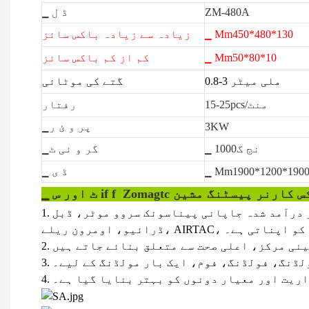
ZM-480A
▁ ڈ ل
▁ Mm450*480*130
زیادہ سے زیادہ باکس سائز
▁ Mm50*80*10
کم از کم باکس سائز
0.8-3 ملی میٹر
گتے کی موٹائی
15-25pcs/منٹ
رفتار
3KW
▁پر و ئ ر
▁ نج گ1000
▁گر و ئی ٹ
▁ Mm1900*1200*190
▁ ڈ ی
▁ ٹ اور س if f
1. پی ایل سی پروگرامنگ ٹیکنالوجی، ٹچ اسکرین مین مشین انٹرفیس کا استعمال کرتے ہوئے، مین موٹر درآمد شدہ جاپانی پیناسونک سروو موٹر، ​​ڈبل
بمپر کو اپناتی ہے۔
مولڈنگ، فولڈنگ، فوم، ایک بار مولڈنگ کے لیے۔
واریت اور معیار دونوں کو بہتر بنایا گیا ہے۔