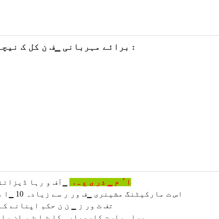
برائے مہربانی ▁ف ن کل ک نیچے تصویریں ▁ ٹ و دیکھیں مزید متعلقہ سامان :
ژینگ زو Zomagtc ▁ا ُ م ▁ ذر ی ع ہ.
▁آف و رہا ڈیزائن
▁اس ت
مارکیٹنگ مشینری ▁ف ور ر سے زیادہ 10 ▁ا د ھ ی ر سب سے پہلے ہم ▁ا ِ س توڑنا چین مین لینڈ
▁تف ٹ ور ز ▁ ن ن حکم اپنانے ک
براہ راست کاروبار ▁کا ٹ ا ٹ ر ان سا