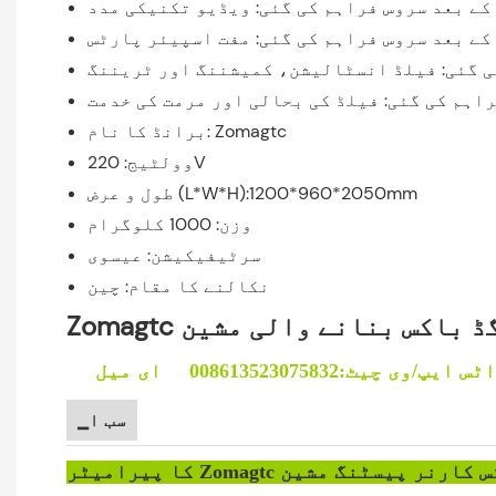
کے بعد سروس فراہم کی گئی: ویڈیو تکنیکی مدد
کے بعد سروس فراہم کی گئی: مفت اسپیئر پارٹس
ی گئی: فیلڈ انسٹالیشن، کمیشننگ اور ٹریننگ
اہم کی گئی: فیلڈ کی بحالی اور مرمت کی خدمت
برانڈ کا نام: Zomagtc
وولٹیج: 220V
طول و عرض (L*W*H):1200*960*2050mm
وزن: 1000 کلوگرام
سرٹیفیکیشن: عیسوی
نکالنے کا مقام: چین
یڈ رگڈ باکس بنانے والی مشین
▁سب ا