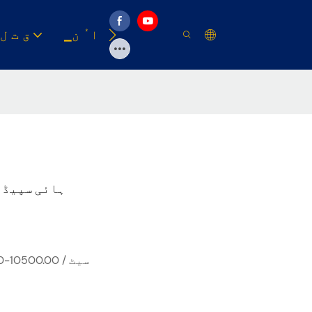
وسیلہ
▁ا ُ ن
▁ق ت ل
Zomagtc ہائی 
USD 8500.00-10500.00 / سیٹ