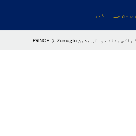
 ی سن س
گھر
ڈ رگڈ باکس بنانے والی مشین
PRINCE