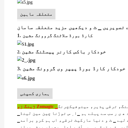
متعلقہ ماہین
1.
کارڈ بورڈ سلاٹنگ گروونگ مشین
خودکار باکس کارنر پیسٹنگ مشین
2.
خودکار کارڈ بورڈ پیپر وی گروونگ مشین
3.
ہماری کمپنی
نگ، ترقی پذیر، مینوفیکچرنگ
ے لیے ▁ ٹ و دنیا مارکیٹ ترقی، اب ہم کرو برآمد
لوں ▁ف و ترقی، ہم ▁آف و اعلی معیار پیشہ ورانہ