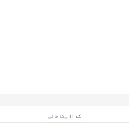
▁کم ال ▁کا ٹ ل