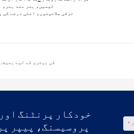
ٹیمیں، ہنر مند ہنر، م
ترقی صلاحیتوں، اعلی درجے کی پ
کی بہتری کے لیے ہمیشہ
خودکار پرنٹنگ اور
پروسیسنگ، پیپر پر