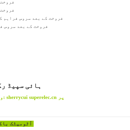
فروخت 
فروخت 
فروخت کے بعد سروس فراہم ک
فروخت کے بعد سروس فر
Zomagtc ہائی سپ
واٹس ایپ/وی چیٹ:008613523075832 ای میل: sherrycui superelec.cn پر
کا پیرامیٹر Zomagtc آٹومیٹک باکس کارنر پیسٹنگ مشین