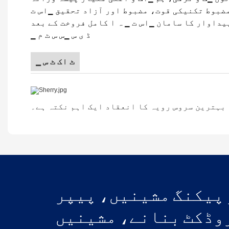
ضبوط تکنیکی قوت، مضبوط اور آزاد تحقیق ▁اس ت
یداوار کا سامان ▁اس ت ▁ ہ ا کامل فروخت کے بعد
▁ ڈ ی س ▁س س ٹ م
▁ ٹ اک ٹ س
 بہترین سروس رویہ کا انعقاد ایک اہم نکتہ ہے۔
 پیکنگ مشینیں، پیپر
وڈکٹ بنانے، مشینیں