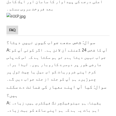
اعلی درجے کی پیداوار کا سامان اور ایک کامل
بعد فروخت سروس سسٹم۔
FAQ
سوال: شخص مجھے جواب کیوں نہیں دیتا؟
A: آپ کا شخص 24 گھنٹے آن لائن ہے۔ اگر کوئی آپ کو
جواب نہیں دیتا ہے، تو ہو سکتا ہے کہ اس کے پاس
عارضی طور پر دوسرے کاروبار ہوں۔ لہذا براہ
کرم اپنی ضروریات کو ای میل یا چیٹ ٹول پر
چھوڑیں، ہم آپ کو جلد از جلد جواب دیں گے۔
سوال: کیا آپ اپنے معیار کی ضمانت دے سکتے
ہیں؟
A: یقینا. ہم مینوفیکچرنگ فیکٹری ہیں. زیادہ
اہم بات یہ ہے کہ ہم اپنی ساکھ کو بہت زیادہ