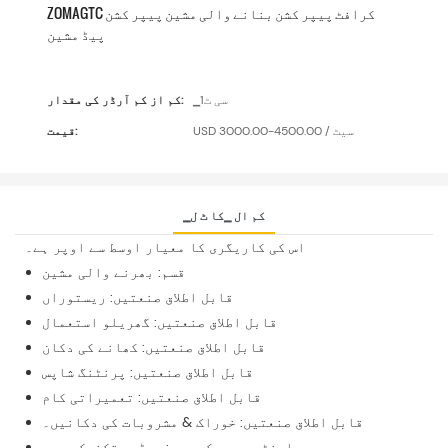
ZOMAGTC کرافٹ پیپر کشن بنانے والی مشین پیپر کشن
پیڈ مشین
▁سی ٹ1
کم از کم آرڈر کی مقدار:
USD 3000.00-4500.00 / سیٹ
قیمت:
▁کم ال ▁کا ٹ ل
اس کی کاریگری کا معیار اوسط سے اوپر ہے۔
قسم: بھرنے والی مشین
قابل اطلاق صنعتیں: ریستوراں
قابل اطلاق صنعتیں: گھریلو استعمال
قابل اطلاق صنعتیں: کھانے کی دکان
قابل اطلاق صنعتیں: پرنٹنگ شاپس
قابل اطلاق صنعتیں: تعمیراتی کام
قابل اطلاق صنعتیں: خوراک & مشروبات کی دکانیں۔
وارنٹی سروس کے بعد: ویڈیو تکنیکی مدد