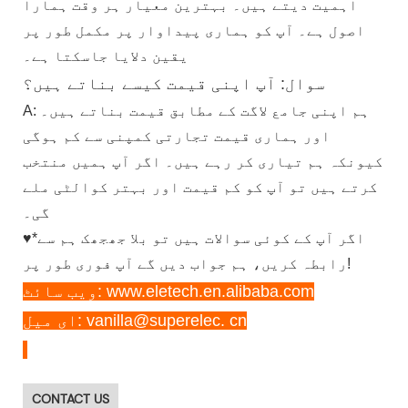
اہمیت دیتے ہیں۔ بہترین معیار ہر وقت ہمارا
اصول ہے۔ آپ کو ہماری پیداوار پر مکمل طور پر
یقین دلایا جاسکتا ہے۔
سوال: آپ اپنی قیمت کیسے بناتے ہیں؟
A: ہم اپنی جامع لاگت کے مطابق قیمت بناتے ہیں۔
اور ہماری قیمت تجارتی کمپنی سے کم ہوگی
کیونکہ ہم تیاری کر رہے ہیں۔ اگر آپ ہمیں منتخب
کرتے ہیں تو آپ کو کم قیمت اور بہتر کوالٹی ملے
گی۔
♥*اگر آپ کے کوئی سوالات ہیں تو بلا جھجھک ہم سے
رابطہ کریں، ہم جواب دیں گے آپ فوری طور پر!
ویب سائٹ: www.eletech.en.alibaba.com
ای میل: vanilla@superelec. cn
CONTACT US