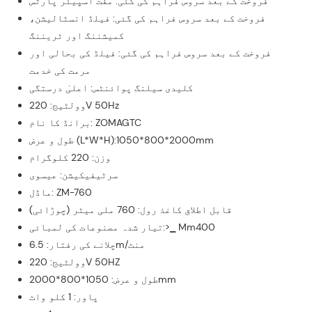
فروخت کے بعد سروس فراہم کی گئی: مفت اسپیئر پارٹس
فروخت کے بعد سروس فراہم کی گئی: فیلڈ انسٹالیشن،
کمیشننگ اور ٹریننگ
فروخت کے بعد سروس فراہم کی گئی: فیلڈ کی بحالی اور
مرمت کی خدمت
کلیدی سیلنگ پوائنٹس: اعلیٰ درستگی
وولٹیج: 220V 50Hz
برانڈ کا نام: ZOMAGTC
طول و عرض (L*W*H):1050*800*2000mm
وزن: 220 کلوگرام
سرٹیفیکیشن: عیسوی
ماڈل: ZM-760
قابل اطلاق کاغذ رول: 760 ملی میٹر (چوڑائی)
تیار شدہ مصنوعات کی لمبائی:>▁ Mm400
چلانے کی رفتار: 6.5m/منٹ
وولٹیج: 220V 50HZ
طول و عرض: 1050*800*2000mm
پاور: 1 کلو واٹ