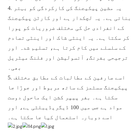
4. یہ مشین پیکیجنگ کی کارکردگی کو بہتر
بناتی ہے۔ یہ لچکدار ہے اور کارٹن پیکیجنگ
کے انفرادی حل کی مختلف ضروریات کو پورا
کر سکتا ہے۔ یہ اینٹی شاک اور اینٹی تصادم
کے سلسلے میں کام کرتا ہے، تسلیم شدہ اور
ترجیحی بفرنگ، آئسولیشن اور فلنگ میٹریل
بھی۔
5. اسے صارفین کے مطالبات کے مطابق مختلف
پیکیجنگ سسٹمز کے ساتھ مربوط اور جوڑا جا
سکتا ہے۔ بفر پیپر کشن ایک ماحول دوست
مواد ہے جس میں 100 ڈیگریڈیبلٹی ہے، اور
اسے دوبارہ استعمال کیا جا سکتا ہے۔