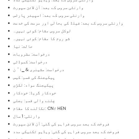
وارنٹی سروس کے بعد: آن لائن سپورٹ
وارنٹی سروس کے بعد: اسپیئر پارٹس
وارنٹی سروس کے بعد: فیلڈ کی بحالی اور مرمت کی خدمت
لوکل سروس مقام: کوئی نہیں۔
شو روم کا مقام: کوئی نہیں۔
حالت: نیا
درخواست: مشروبات
درخواست: کموڈٹی
درخواست: مشینری & ▁ا ُ ن
پیکیجنگ کی قسم: کیس
پیکیجنگ مواد: لکڑی
خودکار گریڈ: خودکار
چلنے والی قسم: بجلی
نکالنے کا مقام: CN؛ HEN
وارنٹی: 1 سال
فروخت کے بعد سروس فراہم کی گئی: آن لائن سپورٹ
فروخت کے بعد سروس فراہم کی گئی: ویڈیو تکنیکی مدد