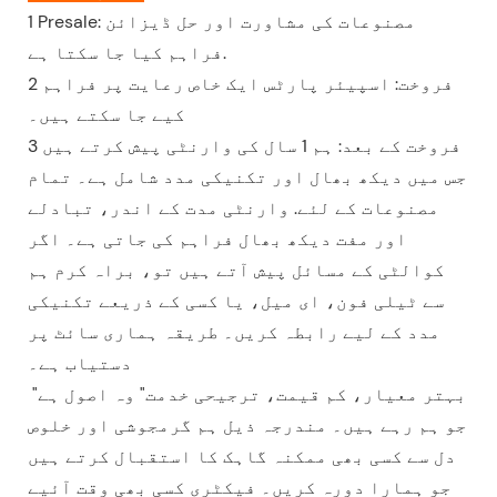
1 Presale: مصنوعات کی مشاورت اور حل ڈیزائن
فراہم کیا جا سکتا ہے.
2 فروخت: اسپیئر پارٹس ایک خاص رعایت پر فراہم
کیے جا سکتے ہیں۔
3 فروخت کے بعد: ہم 1 سال کی وارنٹی پیش کرتے ہیں
جس میں دیکھ بھال اور تکنیکی مدد شامل ہے۔ تمام
مصنوعات کے لئے. وارنٹی مدت کے اندر، تبادلے
اور مفت دیکھ بھال فراہم کی جاتی ہے۔ اگر
کوالٹی کے مسائل پیش آتے ہیں تو، براہ کرم ہم
سے ٹیلی فون، ای میل، یا کسی کے ذریعے تکنیکی
مدد کے لیے رابطہ کریں۔ طریقہ ہماری سائٹ پر
دستیاب ہے۔
"بہتر معیار، کم قیمت، ترجیحی خدمت" وہ اصول ہے
جو ہم رہے ہیں۔ مندرجہ ذیل ہم گرمجوشی اور خلوص
دل سے کسی بھی ممکنہ گاہک کا استقبال کرتے ہیں
جو ہمارا دورہ کریں۔ فیکٹری کسی بھی وقت آئیے