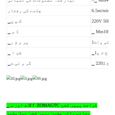
>▁ Mm400
تیار شدہ مصنوعات کی لمبائی
6.5m/min
چلنے کی رفتار
220V 50HZ
▁ک پ ي
▁ Mm1050*
▁ ڈ ی
کلو واٹ1
▁پر و ئ ر
▁ج م ع1
▁ شن ا
▁ نج گ220
▁گر و ئی ٹ
ZOMAGTC کرافٹ پیپر کشن
▁ ٹ اور س if f
بنانے والی مشین پیپر کشن پیڈ مشین