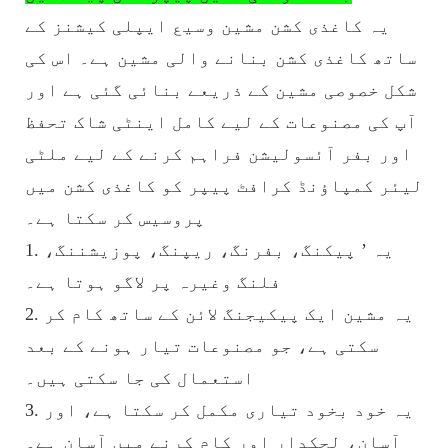
یہ کاغذی کشن مشین وسیع ایپلی کیشنز کے
ساتھ کاغذی کشن بنانے والی مشین ہے۔ اس کی
شکل خصوصی مشین کے ذریعے بنائی گئی ہے اور
آپ کی مصنوعات کے لیے کامل اینٹی شاک تحفظ
اور بفر آئسولیشن فراہم کرنے کے لیے ملٹی
لیئر کمپاؤنڈ کرافٹ پیپر کو کاغذی کشن میں
پروسیس کر سکتا ہے۔
1. یہ ’ پیکنگ، بفرنگ، ریپنگ، پوزیشننگ،
فلنگ وغیرہ پر لاگو ہوتا ہے۔
2. یہ مشین ایک پیکیجنگ لائن کے ساتھ کام کر
سکتی ہے، جو مصنوعات تیار ہونے کے بعد
استعمال کی جا سکتی ہیں۔
3. یہ خود بخود تیاری مکمل کر سکتا ہے، اور
آسان، لچکدار اور کام کرنے میں آسان ہے۔