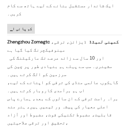
ایک شاندار مستقبل بنانے کے لیے ہاتھ سے کام
کریں۔
▁کم پا نی ا
Zhengzhou Zomagtc کمپنی لمیٹڈ
ڈیزائن، ترقی،
مینوفیکچرنگ کیا گیا ہے
اور 10 سال سے زائد عرصے تک مارکیٹنگ کی
مشینری۔ سب سے پہلے ہم بنیادی طور پر چین کی
سرزمین کو الگ کرتے ہیں۔
گاہکوں. عالمی منڈی کی ترقی کو اپنانے کے لیے،
اب ہم برآمدی کاروبار کرتے ہیں۔
براہ راست ترقی کے ان سالوں کے بعد، ہمارے پاس
اعلی معیار کی پیشہ ور ٹیمیں ہیں، ہنر مند
قابلیت، مضبوط تکنیکی قوت، مضبوط اور آزاد
تحقیق اور ترقی صلاحیتیں،