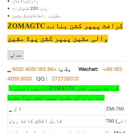
وارنٹی: 1 سال
وزن: 220 کلوگرام
مطلوبہ الفاظ:فلنگ مشین
ZOMAGTC کرافٹ پیپر کشن بنانے
والی مشین پیپر کشن پیڈ مشین
▁سب ا
+86 182
Wechat:
+86 182 4051 8021
▁ یک ی:
4051 8021
QQ
:
2727281721
کے پیرامیٹرز ZOMAGTC کرافٹ پیپر کشن
بنانے والی مشین پیپر کشن پیڈ مشین
ZM-760
▁ ڈ ل
چوڑائی)
قابل اطلاق کاغذ رول