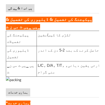
▁پی اس ا & ▁پ گ
پیکیجنگ کی تفصیل & ڈیلیوری کی تفصیل &
▁پی ▁پی ٹ می ن ٹ
لکڑی کا کیس/مشین
پیکیجنگ کی
تفصیلات
اصل کرنے کے بعد 2-5 دن کے اندر
ڈیلیوری کی
تفصیل
L/C، D/A، T/T، پے پال، ویسٹرن یونین، تجارتی یقین دہانی،
▁پی ▁پی ٹ می ن
منی گرام
ٹ
ہماری خدمات
*ہماری خدمت: