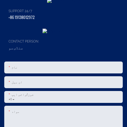
SUPPORT 24/7
+86 19138012972
CONTACT PERSON:
سنڈی سو
نام
ای میل
فون/واٹس ایپ
+1
مواد