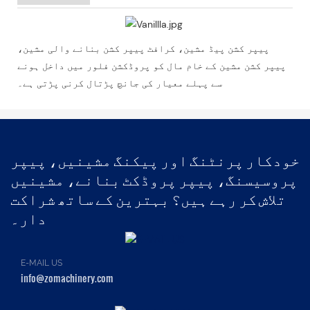
پیپر کشن پیڈ مشین، کرافٹ پیپر کشن بنانے والی مشین،
پیپر کشن مشین کے خام مال کو پروڈکشن فلور میں داخل ہونے
سے پہلے معیار کی جانچ پڑتال کرنی پڑتی ہے۔
خودکار پرنٹنگ اور پیکنگ مشینیں، پیپر
پروسیسنگ، پیپر پروڈکٹ بنانے، مشینیں
تلاش کر رہے ہیں؟ بہترین کے ساتھ شراکت
دار۔
E-MAIL US
info@zomachinery.com