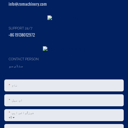
info@zomachinery.com
SUPPORT 24/7
+86 19138012972
CONTACT PERSON:
سنڈی سو
نام
ای میل
فون/واٹس ایپ
+1