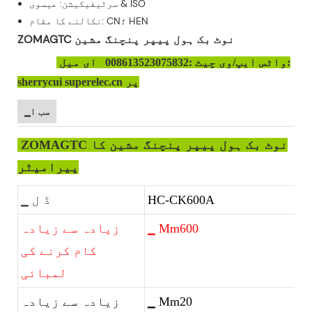
سرٹیفیکیشن: عیسوی & ISO
نکالنے کا مقام: CN؛ HEN
ZOMAGTC نوٹ بک ہول پیپر پنچنگ مشین
واٹس ایپ/وی چیٹ :008613523075832 ای میل:
sherrycui superelec.cn پر
▁سب ا
ZOMAGTC نوٹ بک ہول پیپر پنچنگ مشین کا
پیرامیٹر
HC-CK600A
▁ ڈ ل
▁ Mm600
زیادہ سے زیادہ
کام کرنے کی
لمبائی
▁ Mm20
زیادہ سے زیادہ