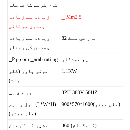
کام کرنے کا فاصلہ
▁ Mm2.5
زیادہ سے زیادہ
چھدرن موٹائی
82 بار فی منٹ
زیادہ سے زیادہ
چھدرن کی رفتار
نیم خودکار
▁P p com ▁arab rati ng
1.1KW
موٹر پاور (کلو
واٹ)
3PH 380V 50HZ
▁پر و ئ ر
900*570*1000(ملی میٹر)
طول و عرض (L*W*H)
(ملی میٹر)
360 (کلوگرام)
مشین کا کل وزن