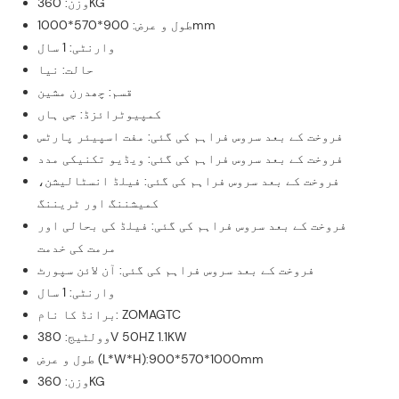
وزن: 360KG
طول و عرض: 900*570*1000mm
وارنٹی: 1 سال
حالت: نیا
قسم: چھدرن مشین
کمپیوٹرائزڈ: جی ہاں
فروخت کے بعد سروس فراہم کی گئی: مفت اسپیئر پارٹس
فروخت کے بعد سروس فراہم کی گئی: ویڈیو تکنیکی مدد
فروخت کے بعد سروس فراہم کی گئی: فیلڈ انسٹالیشن،
کمیشننگ اور ٹریننگ
فروخت کے بعد سروس فراہم کی گئی: فیلڈ کی بحالی اور
مرمت کی خدمت
فروخت کے بعد سروس فراہم کی گئی: آن لائن سپورٹ
وارنٹی: 1 سال
برانڈ کا نام: ZOMAGTC
وولٹیج: 380V 50HZ 1.1KW
طول و عرض (L*W*H):900*570*1000mm
وزن: 360KG