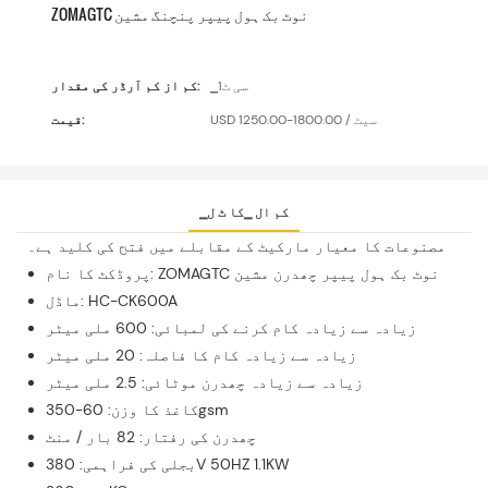
ZOMAGTC نوٹ بک ہول پیپر پنچنگ مشین
▁سی ٹ1
کم از کم آرڈر کی مقدار:
USD 1250.00-1800.00 / سیٹ
قیمت:
▁کم ال ▁کا ٹ ل
مصنوعات کا معیار مارکیٹ کے مقابلے میں فتح کی کلید ہے۔
پروڈکٹ کا نام: ZOMAGTC نوٹ بک ہول پیپر چھدرن مشین
ماڈل: HC-CK600A
زیادہ سے زیادہ کام کرنے کی لمبائی: 600 ملی میٹر
زیادہ سے زیادہ کام کا فاصلہ: 20 ملی میٹر
زیادہ سے زیادہ چھدرن موٹائی: 2.5 ملی میٹر
کاغذ کا وزن: 60-350gsm
چھدرن کی رفتار: 82 بار / منٹ
بجلی کی فراہمی: 380V 50HZ 1.1KW