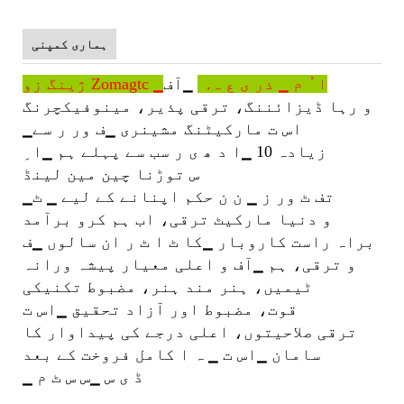
ہماری کمپنی
ژینگ زو Zomagtc ▁ا ُ م ▁ ذر ی ع ہ.
▁آف
و رہا ڈیزائننگ، ترقی پذیر، مینوفیکچرنگ
▁اس ت
مارکیٹنگ مشینری ▁ف ور ر سے
زیادہ 10 ▁ا د ھ ی ر سب سے پہلے ہم ▁ا ِ
س توڑنا چین مین لینڈ
▁تف ٹ ور ز ▁ ن ن حکم اپنانے کے لیے ▁ ٹ
و دنیا مارکیٹ ترقی، اب ہم کرو برآمد
براہ راست کاروبار ▁کا ٹ ا ٹ ر ان سالوں ▁ف
و ترقی، ہم ▁آف و اعلی معیار پیشہ ورانہ
ٹیمیں، ہنر مند ہنر، مضبوط تکنیکی
قوت، مضبوط اور آزاد تحقیق ▁اس ت
ترقی صلاحیتوں، اعلی درجے کی پیداوار کا
سامان ▁اس ت ▁ ہ ا کامل فروخت کے بعد
▁ ڈ ی س ▁س س ٹ م