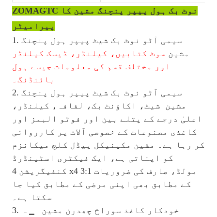
ZOMAGTC نوٹ بک ہول پیپر پنچنگ مشین کا
پیرامیٹر
1. سیمی آٹو نوٹ بک شیٹ پیپر ہول پنچنگ
مشین
سوٹ کتابیں، کیلنڈر، ڈیسک کیلنڈر
اور مختلف قسم کی معلومات جیسے ہول
بائنڈنگ۔
2. سیمی آٹو نوٹ بک شیٹ پیپر ہول پنچنگ
مشین
شیٹ، اکاؤنٹ بک، لفافہ، کیلنڈر،
اعلیٰ درجے کے پتلے بین اور فوٹو البمز اور
کاغذی مصنوعات کے خصوصی آلات پر کارروائی
کر رہا ہے۔ مشین مکینیکل پیڈل کلچ میکانزم
کو اپناتی ہے، ایک فیکٹری اسٹینڈرڈ
کنفیگریشن 4 x4 3:1 مولڈ، صارف کی ضروریات
کے مطابق بھی اپنی مرضی کے مطابق کیا جا
سکتا ہے۔
3. خودکار کاغذ سوراخ چھدرن مشین
▁ ہ