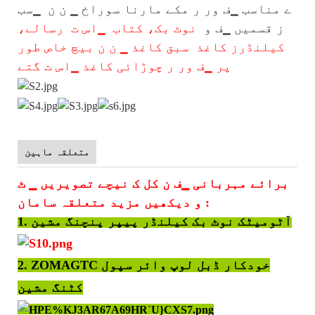
ے مناسب ▁ف ور ر مکے مارنا سوراخ ▁ ن ن ▁سب
ز قسمیں ▁ف و
نوٹ بک، کتاب ▁اس ت رسالے،
کیلنڈرز کاغذ
سبق کاغذ ▁ ن ن بیچ خاص طور
پر ▁ف ور ر چوڑائی کاغذ ▁اس ت گتے
متعلقہ ماہین
برائے مہربانی ▁ف ن کل ک نیچے تصویریں ▁ ٹ
و دیکھیں مزید متعلقہ سامان :
1. آٹومیٹک نوٹ بک کیلنڈر پیپر پنچنگ مشین
ZOMAGTC خودکار ڈبل لوپ وائر سپول
2.
کٹنگ مشین