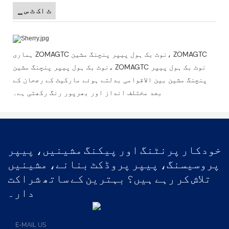
▁ ٹ اک ٹ س
ہماری ZOMAGTC نوٹ بک ہول پیپر پنچنگ مشین، ZOMAGTC
نوٹ بک ہول پیپر پنچنگ مشین، ZOMAGTC نوٹ بک ہول پیپر
پنچنگ مشین بین الاقوامی بدلتے ہوئے مارکیٹ کے رجحان کے
بعد مختلف انداز اور بھرپور رنگ رکھتی ہے۔
خودکار پرنٹنگ اور پیکنگ مشینیں، پیپر
پروسیسنگ، پیپر پروڈکٹ بنانے، مشینیں
تلاش کر رہے ہیں؟ بہترین کے ساتھ شراکت
دار۔
E-MAIL US