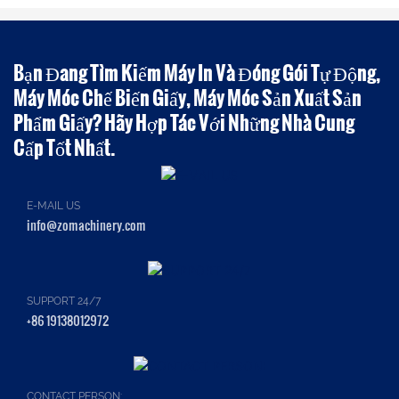
Bạn Đang Tìm Kiếm Máy In Và Đóng Gói Tự Động,
Máy Móc Chế Biến Giấy, Máy Móc Sản Xuất Sản
Phẩm Giấy? Hãy Hợp Tác Với Những Nhà Cung
Cấp Tốt Nhất.
E-MAIL US
info@zomachinery.com
SUPPORT 24/7
+86 19138012972
CONTACT PERSON: