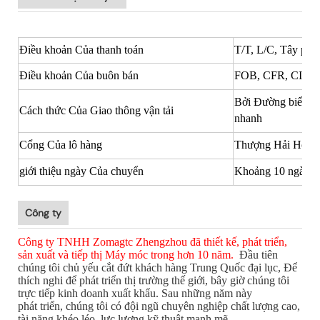
Điều khoản Của thanh toán
T/T, L/C, Tây phư
Điều khoản Của buôn bán
FOB, CFR, CIF vv
Bởi Đường biển/B
Cách thức Của Giao thông vận tải
nhanh
Cổng Của lô hàng
Thượng Hải Hoặc
giới thiệu ngày Của chuyển
Khoảng 10 ngày
Công ty
Công ty TNHH Zomagtc Zhengzhou đã thiết kế, phát triển,
sản xuất và tiếp thị Máy móc trong hơn 10 năm.
Đầu tiên
chúng tôi chủ yếu cắt đứt khách hàng Trung Quốc đại lục, Để
thích nghi
để phát triển thị trường thế giới, bây giờ chúng tôi
trực tiếp kinh doanh xuất khẩu. Sau những năm này
phát triển, chúng tôi có đội ngũ chuyên nghiệp chất lượng cao,
tài năng khéo léo, lực lượng kỹ thuật mạnh mẽ,