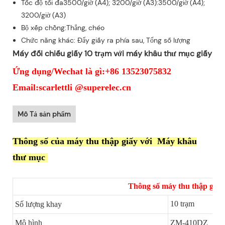
Tốc độ tối đa3500/giờ (A4); 3200/giờ (A3):3500/giờ (A4);
3200/giờ (A3)
Bộ xếp chồng:Thẳng, chéo
Chức năng khác: Đẩy giấy ra phía sau, Tổng số lượng
Máy đối chiếu giấy 10 trạm với máy khâu thư mục giấy
Ứng dụng/Wechat là gì:+86 13523075832
Email:scarlettli @superelec.cn
Mô Tả sản phẩm
Thông số của máy thu thập giấy với
Máy khâu
thư mục
Thông số máy thu thập giấy
10 trạm
Số lượng khay
Mô hình
ZM-410DZ