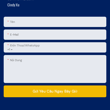
Cindy Xu
Tên
E-Mail
Điện Thoại/WhatsApp
+1
Nội Dung
Gửi Yêu Cầu Ngay Bây Giờ