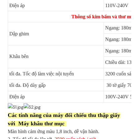
Điện áp
110V-240V
Thông số kim bấm và thư mục g
Ngang: 180mm
Dập ghim
Ngang: 180mm
Ngang: 180mm
Khâu bên
Chiều dài: 13
tối đa. Tốc độ làm việc nội tuyến
3200 cuốn sách/
tối đa. Độ dày gấp
30 tờ giấy 70gs
Điện áp
100V-240V 50/
Các tính năng của máy đối chiếu thu thập giấy
với
Máy khâu thư mục
Màn hình cảm ứng màu 1,8 inch, dễ vận hành.