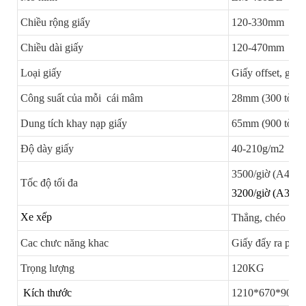
Chiều rộng giấy
120-330mm
Chiều dài giấy
120-470mm
Loại giấy
Giấy offset, giấ
Công suất của mỗi cái mâm
28mm (300 tờ 7
Dung tích khay nạp giấy
65mm (900 tờ 7
Độ dày giấy
40-210g/m2
3500/giờ (A4);
Tốc độ tối đa
3200/giờ (A3)
Xe xếp
Thẳng, chéo
Cac chưc năng khac
Giấy đẩy ra phía
Trọng lượng
120KG
Kích thước
1210*670*900