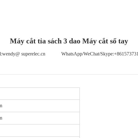
Máy cắt tỉa sách 3 dao Máy cắt sổ tay
l:wendy@ superelec.cn WhatsApp/WeChat/Skype:+86157373
m
m