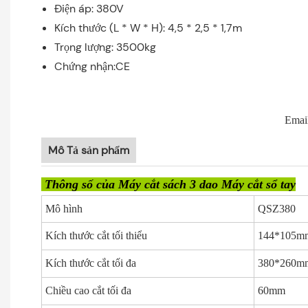
Điện áp: 380V
Kích thước (L * W * H): 4,5 * 2,5 * 1,7m
Trọng lượng: 3500kg
Chứng nhận:CE
Emai
Mô Tả sản phẩm
Thông số của Máy cắt sách 3 dao Máy cắt sổ tay
Mô hình
QSZ380
Kích thước cắt tối thiểu
144*105m
Kích thước cắt tối đa
380*260m
Chiều cao cắt tối đa
60mm