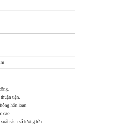
am
công.
thuận tiện.
không hỗn loạn.
ác cao
 xuất sách số lượng lớn