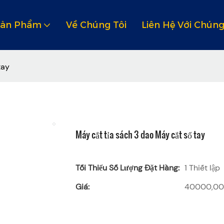
Sản Phẩm
Về Chúng Tôi
Liên Hệ Với Chúng
tay
Máy cắt tỉa sách 3 dao Máy cắt sổ tay
Tối Thiểu Số Lượng Đặt Hàng:
1 Thiết lập
Giá:
40000,00