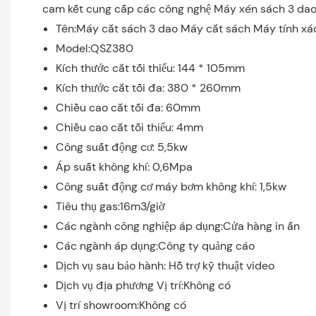
cam kết cung cấp các công nghệ Máy xén sách 3 dao,
Tên:Máy cắt sách 3 dao Máy cắt sách Máy tính xá
Model:QSZ380
Kích thước cắt tối thiểu: 144 * 105mm
Kích thước cắt tối đa: 380 * 260mm
Chiều cao cắt tối đa: 60mm
Chiều cao cắt tối thiểu: 4mm
Công suất động cơ: 5,5kw
Áp suất không khí: 0,6Mpa
Công suất động cơ máy bơm không khí: 1,5kw
Tiêu thụ gas:16m3/giờ
Các ngành công nghiệp áp dụng:Cửa hàng in ấn
Các ngành áp dụng:Công ty quảng cáo
Dịch vụ sau bảo hành: Hỗ trợ kỹ thuật video
Dịch vụ địa phương Vị trí:Không có
Vị trí showroom:Không có