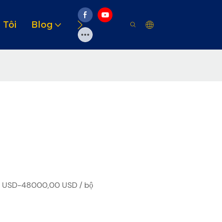
 Tôi
Blog
Video
Giải Pháp
Tài Ngu
 USD-48000,00 USD / bộ