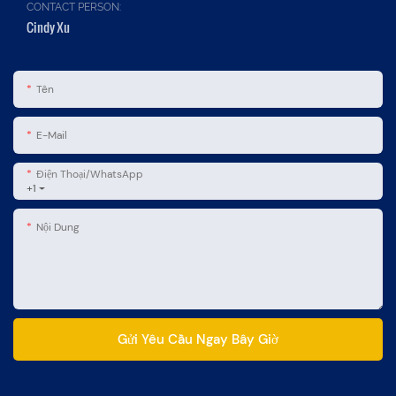
CONTACT PERSON:
Cindy Xu
Tên
E-Mail
Điện Thoại/WhatsApp
+1
Nội Dung
Gửi Yêu Cầu Ngay Bây Giờ