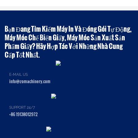
Bạn Đang Tìm Kiếm Máy In Và Đóng Gói Tự Động,
Máy Móc Chế Biến Giấy, Máy Móc Sản Xuất Sản
Phẩm Giấy? Hãy Hợp Tác Với Những Nhà Cung
Cấp Tốt Nhất.
E-MAIL US
info@zomachinery.com
SUPPORT 24/7
+86 19138012972