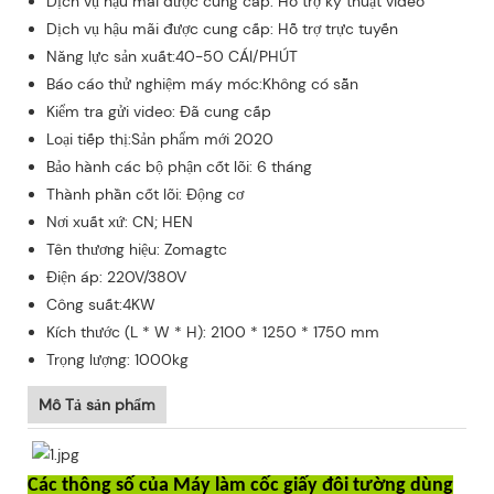
Dịch vụ hậu mãi được cung cấp: Hỗ trợ kỹ thuật video
Dịch vụ hậu mãi được cung cấp: Hỗ trợ trực tuyến
Năng lực sản xuất:40-50 CÁI/PHÚT
Báo cáo thử nghiệm máy móc:Không có sẵn
Kiểm tra gửi video: Đã cung cấp
Loại tiếp thị:Sản phẩm mới 2020
Bảo hành các bộ phận cốt lõi: 6 tháng
Thành phần cốt lõi: Động cơ
Nơi xuất xứ: CN; HEN
Tên thương hiệu: Zomagtc
Điện áp: 220V/380V
Công suất:4KW
Kích thước (L * W * H): 2100 * 1250 * 1750 mm
Trọng lượng: 1000kg
Mô Tả sản phẩm
Các thông số của Máy làm cốc giấy đôi tường dùng