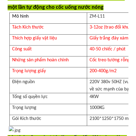
một lần tự động cho cốc uống nước nóng
Mô hình
ZM-L11
Tách Kích thước
3-12oz (trao đổi khuôn
Thích hợp giấy vật liệu
Giấy trắng đáy xám
Công suất
40-50 chiếc / phút
Những sản phẩm hoàn chỉnh
Cốc treo tường rỗng/g
Trọng lượng giấy
200-400g/m2
Điện nguồn
220V 380v 50HZ (vui lò
về sức mạnh của bạn)
Tổng số quyền lực
4KW
Trọng lượng
1000KG
Gói Kích thước
2100*1250*1750 mm