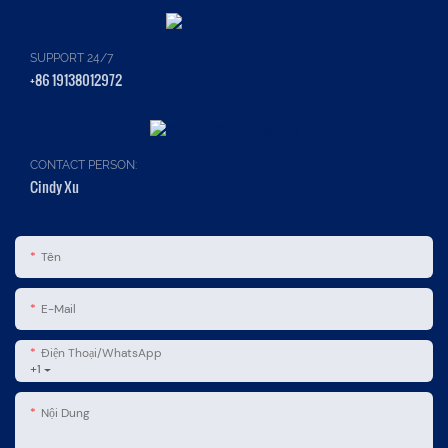
SUPPORT 24/7
+86 19138012972
CONTACT PERSON:
Cindy Xu
Tên
E-Mail
Điện Thoại/WhatsApp
+1
Nội Dung