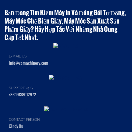
Bạn Đang Tìm Kiếm Máy In Và Đóng Gói Tự Động,
Máy Móc Chế Biến Giấy, Máy Móc Sản Xuất Sản
Phẩm Giấy? Hãy Hợp Tác Với Những Nhà Cung
Cấp Tốt Nhất.
E-MAIL US
info@zomachinery.com
SUPPORT 24/7
+86 19138012972
CONTACT PERSON:
Cindy Xu