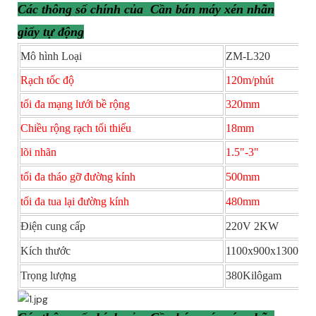
Các thông số chính của Cần bán máy xén nhãn
giấy tự động
Mô hình Loại
ZM-L320
Rạch tốc độ
120m/phút
tối đa mạng lưới bề rộng
320mm
Chiều rộng rạch tối thiểu
18mm
lõi nhãn
1.5"-3"
tối đa tháo gỡ đường kính
500mm
tối đa tua lại đường kính
480mm
Điện cung cấp
220V 2KW
Kích thước
1100x900x1300mm
Trọng lượng
380Kilôgam