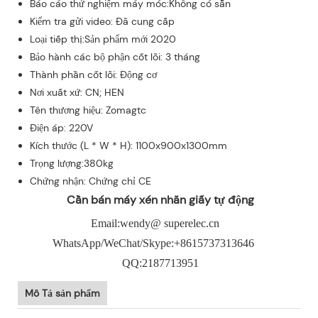
Báo cáo thử nghiệm máy móc:Không có sẵn
Kiểm tra gửi video: Đã cung cấp
Loại tiếp thị:Sản phẩm mới 2020
Bảo hành các bộ phận cốt lõi: 3 tháng
Thành phần cốt lõi: Động cơ
Nơi xuất xứ: CN; HEN
Tên thương hiệu: Zomagtc
Điện áp: 220V
Kích thước (L * W * H): 1100x900x1300mm
Trọng lượng:380kg
Chứng nhận: Chứng chỉ CE
Cần bán máy xén nhãn giấy tự động
Email:wendy@ superelec.cn
WhatsApp/WeChat/Skype:+8615737313646
QQ:2187713951
Mô Tả sản phẩm