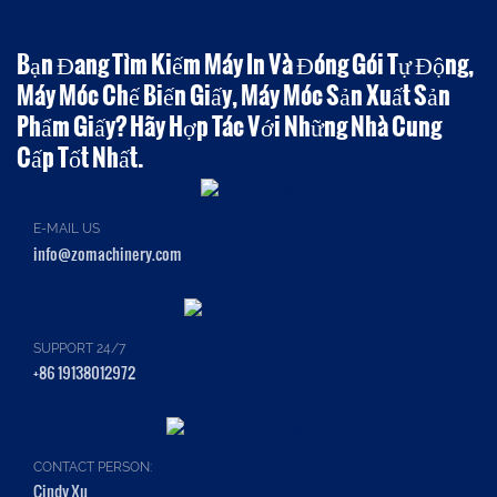
Bạn Đang Tìm Kiếm Máy In Và Đóng Gói Tự Động,
Máy Móc Chế Biến Giấy, Máy Móc Sản Xuất Sản
Phẩm Giấy? Hãy Hợp Tác Với Những Nhà Cung
Cấp Tốt Nhất.
E-MAIL US
info@zomachinery.com
SUPPORT 24/7
+86 19138012972
CONTACT PERSON:
Cindy Xu