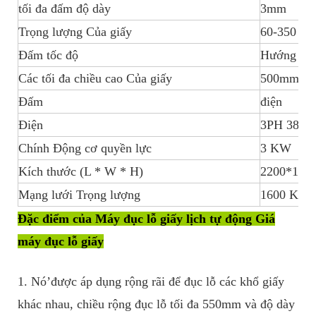
tối đa đấm độ dày
3mm
Trọng lượng Của giấy
60-350 gs
Đấm tốc độ
Hướng lên
Các tối đa chiều cao Của giấy
500mm
Đấm
điện
Điện
3PH 380V 
Chính Động cơ quyền lực
3 KW
Kích thước (L * W * H)
2200*130
Mạng lưới Trọng lượng
1600 Kilô
Đặc điểm của Máy đục lỗ giấy lịch tự động Giá
máy đục lỗ giấy
1. Nó’được áp dụng rộng rãi để đục lỗ các khổ giấy
khác nhau, chiều rộng đục lỗ tối đa 550mm và độ dày