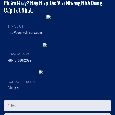
Phẩm Giấy? Hãy Hợp Tác Với Những Nhà Cung
Cấp Tốt Nhất.
E-MAIL US
info@zomachinery.com
SUPPORT 24/7
+86 19138012972
CONTACT PERSON:
Cindy Xu
Tên