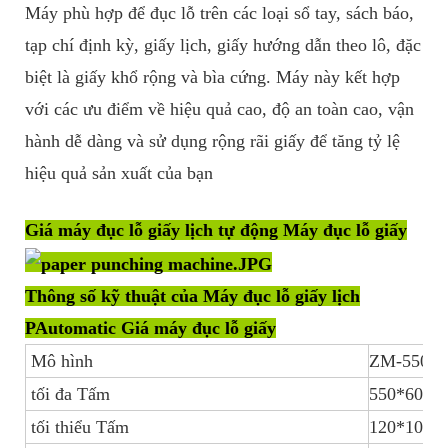
Máy phù hợp để đục lỗ trên các loại sổ tay, sách báo,
tạp chí định kỳ, giấy lịch, giấy hướng dẫn theo lô, đặc
biệt là giấy khổ rộng và bìa cứng. Máy này kết hợp
với các ưu điểm về hiệu quả cao, độ an toàn cao, vận
hành dễ dàng và sử dụng rộng rãi giấy để tăng tỷ lệ
hiệu quả sản xuất của bạn
Giá máy đục lỗ giấy lịch tự động Máy đục lỗ giấy
Thông số kỹ thuật của Máy đục lỗ giấy lịch
PAutomatic Giá máy đục lỗ giấy
Mô hình
ZM-550
tối đa Tấm
550*600
tối thiểu Tấm
120*100