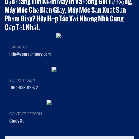
Bạn Đang Tìm Kiếm Máy In Và Đóng Gói Tự Động,
Máy Móc Chế Biến Giấy, Máy Móc Sản Xuất Sản
Phẩm Giấy? Hãy Hợp Tác Với Những Nhà Cung
Cấp Tốt Nhất.
E-MAIL US
info@zomachinery.com
SUPPORT 24/7
+86 19138012972
CONTACT PERSON:
Cindy Xu