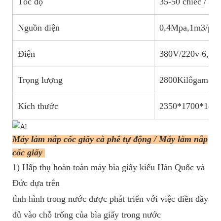
Tốc độ
35-50 chiếc / phú
Nguồn điện
0,4Mpa,1m3/phú
Điện
380V/220v 6,5
Trọng lượng
2800Kilôgam
Kích thước
2350*1700*18
Máy làm nắp cốc giấy cà phê tự động / Máy làm nắp
cốc giấy
1) Hấp thụ hoàn toàn máy bìa giấy kiểu Hàn Quốc và
Đức dựa trên
tình hình trong nước được phát triển với việc điền đầy
đủ vào chỗ trống của bìa giấy trong nước