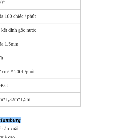
40°
đa 180 chiếc / phút
 kết dính gốc nước
đa 1,5mm
/h
/ cm² * 200L/phút
0KG
8m*1,32m*1,5m
 Hamburg
ể sản xuất
 quả cao.