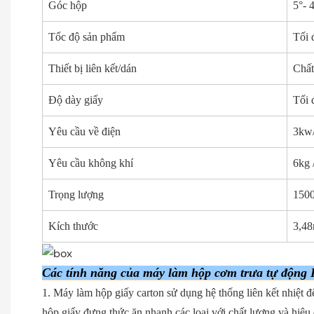
Góc hộp
5°- 
Tốc độ sản phẩm
Tối 
Thiết bị liên kết/dán
Chất
Độ dày giấy
Tối 
Yêu cầu về điện
3kw
Yêu cầu không khí
6kg 
Trọng lượng
150
Kích thước
3,4
Các tính năng của máy làm hộp cơm trưa tự động
1. Máy làm hộp giấy carton sử dụng hệ thống liên kết nhiệt đ
hộp giấy đựng thức ăn nhanh các loại với chất lượng và hiệu