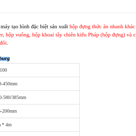
máy tạo hình đặc biệt sản xuất
hộp đựng thức ăn nhanh khác
r, hộp vuông, hộp khoai tây chiên kiểu Pháp (hộp đựng) và 
đôi.
burg
100
0-450mm
0-580/385mm
5-200mm
m * 4m