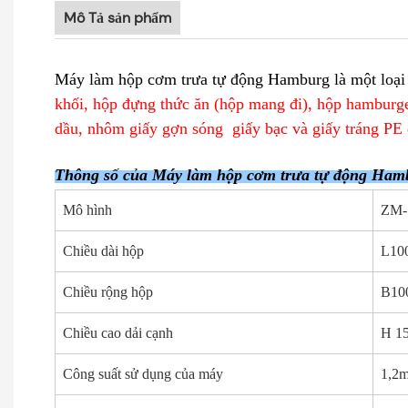
Mô Tả sản phẩm
Máy làm hộp cơm trưa tự động Hamburg là một loại 
khối, hộp đựng thức ăn (hộp mang đi), hộp hamburge
dầu, nhôm giấy gợn sóng
giấy bạc và giấy tráng PE 
Thông số của
Máy làm hộp cơm trưa tự động Ham
Mô hình
ZM-
Chiều dài hộp
L10
Chiều rộng hộp
B10
Chiều cao dải cạnh
H 1
Công suất sử dụng của máy
1,2