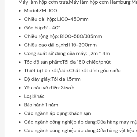
Máy làm hộp cơm trưa,Máy làm hộp cơm Hamburg,Máy 
Model:ZM-100
Chiều dài hộp: L100-450mm
Góc hộp:5°- 40°
Chiều rộng hộp: B100-580/385mm
Chiều cao dải cạnh:H 15-200mm
Công suất sử dụng của máy: 1,2m * 4m
Tốc độ sản phẩm:Tối đa 180 chiếc/phút
Thiết bị liên kết/dán:Chất kết dính gốc nước
Độ dày giấy:Tối đa 1,5mm
Yêu cầu về điện: 3kw/h
Loại:Khác
Bảo hành 1 năm
Các ngành áp dụng:Khách sạn
Các ngành công nghiệp áp dụng:Cửa hàng may mặ
Các ngành công nghiệp áp dụng:Cửa hàng vật liệu