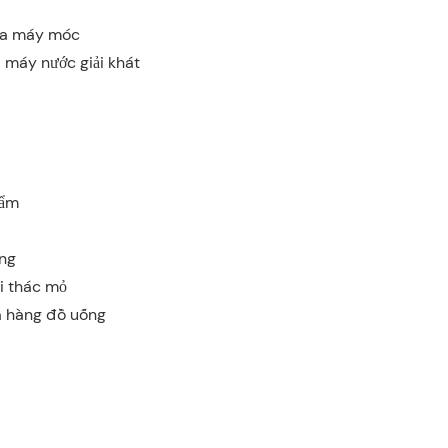
ữa máy móc
máy nước giải khát
hẩm
ựng
i thác mỏ
a hàng đồ uống