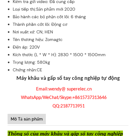
Kiểm tra gửi video: Đã cung cấp
Loại tiếp thị:Sản phẩm mới 2020
Bảo hành các bộ phận cốt lõi: 6 tháng
Thành phần cốt lõi: Động cơ
Nơi xuất xứ: CN; HEN
Tên thương hiệu: Zomagtc
Điện áp: 220V
Kích thước (L * W * H): 2830 * 1500 * 1500mm
Trọng lượng: 580kg
Chứng nhận:CE
Máy khâu và gấp sổ tay công nghiệp tự động
Email:wendy@ superelec.cn
WhatsApp/WeChat/Skype:+8615737313646
QQ:2187713951
Mô Tả sản phẩm
Thông số của máy khâu và gấp sổ tay công nghiệp