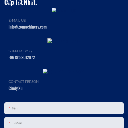
Cấp Tốt Nhất.
E-MAIL US
info@zomachinery.com
SUPPORT 24/7
+86 19138012972
CONTACT PERSON:
Cindy Xu
Tên
E-Mail