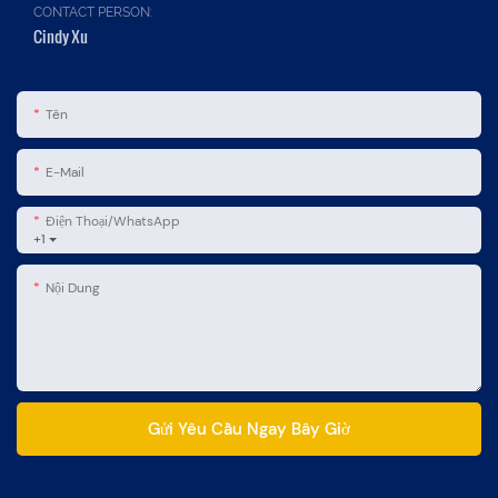
CONTACT PERSON:
Cindy Xu
Tên
E-Mail
Điện Thoại/WhatsApp
+1
Nội Dung
Gửi Yêu Cầu Ngay Bây Giờ