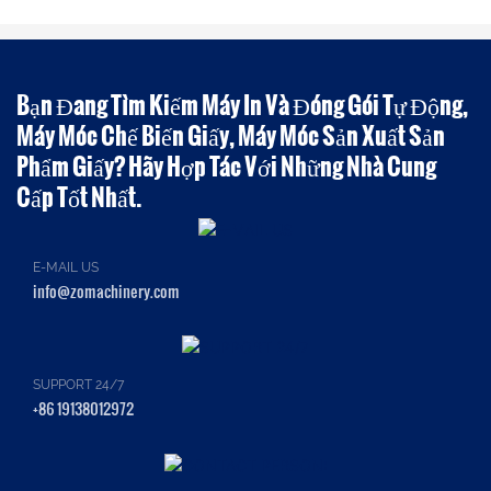
Bạn Đang Tìm Kiếm Máy In Và Đóng Gói Tự Động,
Máy Móc Chế Biến Giấy, Máy Móc Sản Xuất Sản
Phẩm Giấy? Hãy Hợp Tác Với Những Nhà Cung
Cấp Tốt Nhất.
E-MAIL US
info@zomachinery.com
SUPPORT 24/7
+86 19138012972