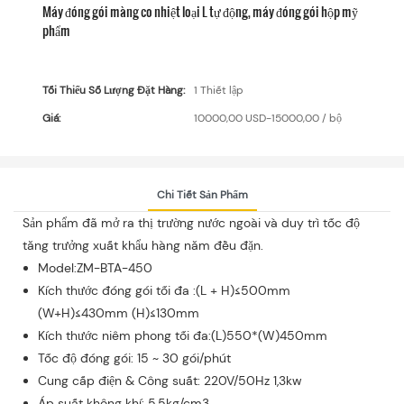
Máy đóng gói màng co nhiệt loại L tự động, máy đóng gói hộp mỹ
phẩm
Tối Thiểu Số Lượng Đặt Hàng:
1 Thiết lập
Giá:
10000,00 USD-15000,00 / bộ
Chi Tiết Sản Phẩm
Sản phẩm đã mở ra thị trường nước ngoài và duy trì tốc độ
tăng trưởng xuất khẩu hàng năm đều đặn.
Model:ZM-BTA-450
Kích thước đóng gói tối đa :(L + H)≤500mm
(W+H)≤430mm (H)≤130mm
Kích thước niêm phong tối đa:(L)550*(W)450mm
Tốc độ đóng gói: 15 ~ 30 gói/phút
Cung cấp điện & Công suất: 220V/50Hz 1,3kw
Áp suất không khí: 5,5kg/cm3