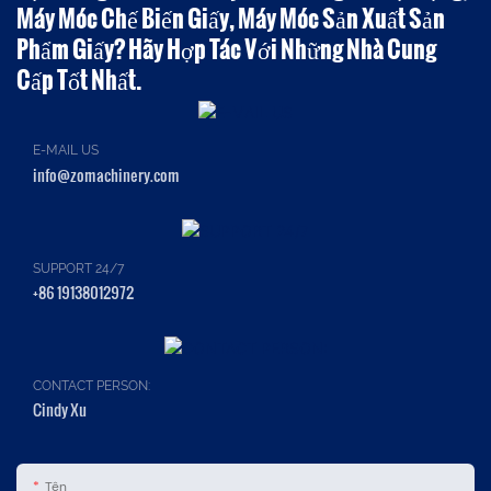
Máy Móc Chế Biến Giấy, Máy Móc Sản Xuất Sản
Phẩm Giấy? Hãy Hợp Tác Với Những Nhà Cung
Cấp Tốt Nhất.
E-MAIL US
info@zomachinery.com
SUPPORT 24/7
+86 19138012972
CONTACT PERSON:
Cindy Xu
Tên