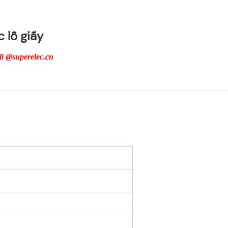
 lỗ giấy
i @superelec.cn