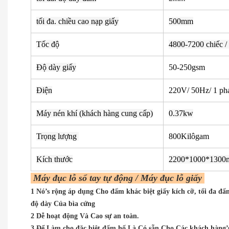
tối đa. chiều cao nạp giấy
500mm
Tốc độ
4800-7200 chiếc /
Độ dày giấy
50-250gsm
Điện
220V/ 50Hz/ 1 ph
Máy nén khí (khách hàng cung cấp)
0.37kw
Trọng lượng
800Kilôgam
Kích thước
2200*1000*130
Máy đục lỗ sổ tay tự động / Máy đục lỗ giấy
1 Nó’s rộng áp dụng Cho đấm khác biệt giấy kích cỡ, tối đa
độ dày Của bìa cứng
2 Dễ hoạt động Và Cao sự an toàn.
3 Để Làm cho đặc biệt đấm hố Là Có sẵn Cho Các khách hàng’s