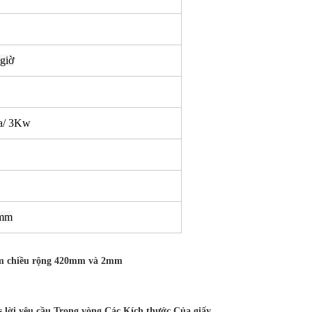
 giờ
a/ 3Kw
0mm
 đấm chiều rộng 420mm và 2mm
 lời yêu cầu Trong vòng Các Kích thước Của giấy.