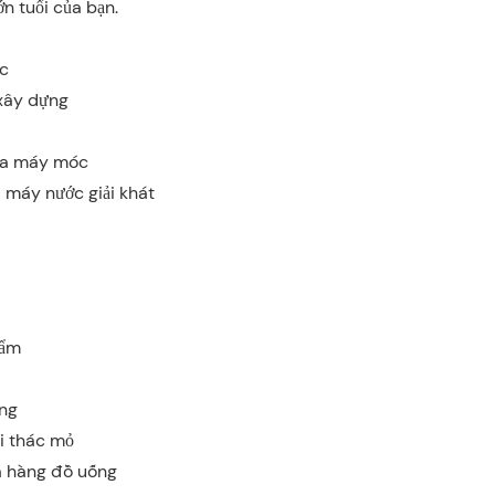
n tuổi của bạn.
c
 xây dựng
ữa máy móc
máy nước giải khát
hẩm
ựng
i thác mỏ
a hàng đồ uống