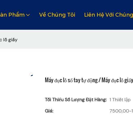
Sản Phẩm
Về Chúng Tôi
Liên Hệ Với Chúng
 lỗ giấy
Máy đục lỗ sổ tay tự động / Máy đục lỗ giấ
Tối Thiểu Số Lượng Đặt Hàng:
1 Thiết lập
Giá:
7500,00-1