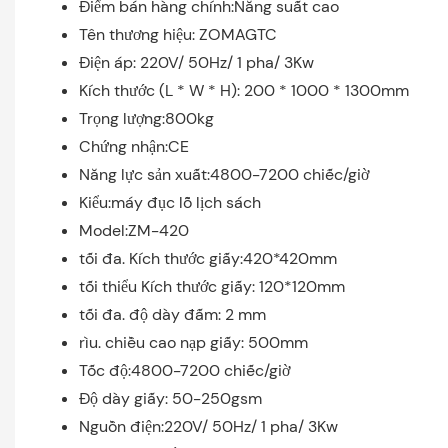
Điểm bán hàng chính:Năng suất cao
Tên thương hiệu: ZOMAGTC
Điện áp: 220V/ 50Hz/ 1 pha/ 3Kw
Kích thước (L * W * H): 200 * 1000 * 1300mm
Trọng lượng:800kg
Chứng nhận:CE
Năng lực sản xuất:4800-7200 chiếc/giờ
Kiểu:máy đục lỗ lịch sách
Model:ZM-420
tối đa. Kích thước giấy:420*420mm
tối thiểu Kích thước giấy: 120*120mm
tối đa. độ dày đấm: 2 mm
rìu. chiều cao nạp giấy: 500mm
Tốc độ:4800-7200 chiếc/giờ
Độ dày giấy: 50-250gsm
Nguồn điện:220V/ 50Hz/ 1 pha/ 3Kw