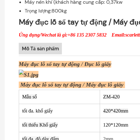
Máy nén khí (khách hàng cung cấp: 0,37kw
Trọng lượng:800kg
Máy đục lỗ sổ tay tự động / Máy đục
Ứng dụng/Wechat là gì:+86 135 2307 5832 Email:scarlettl
Mô Tả sản phẩm
Máy đục lỗ sổ tay tự động / Đục lỗ giấy
Máy đục lỗ sổ tay tự động / Máy đục lỗ giấy
Mẫu số
ZM-420
tối đa. khổ giấy
420*420mm
tối thiểu Khổ giấy
120*120mm
tối đa. độ dày đấm
2mm