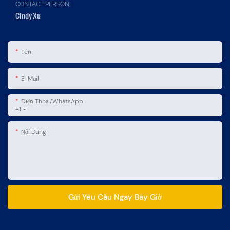
CONTACT PERSON:
Cindy Xu
Tên
E-Mail
Điện Thoại/WhatsApp
+1
Nội Dung
Gửi Yêu Cầu Ngay Bây Giờ