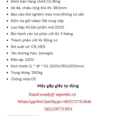
Điểm bán hàng chính:Tự động
tối đa. chiều rộng khả thi: 380mm
Báo cáo thử nghiệm máy móc:Không có sẵn
Kiểm tra gửi video: Đã cung cấp
Loại tiếp thị:Sản phẩm mới 2020
Bảo hành các bộ phận cốt lõi: 3 tháng
Thành phần cốt lõi: Động cơ
Nơi xuất xứ: CN; HEN
Tên thương hiệu: Zomagtc
Điện áp: 220V
Kích thước (L * W * H): 2200x780x1200mm
Trọng lượng: 260kg
Chứng nhận:CE
Máy gấp giấy tự động
Email:wendy@ superelec.cn
WhatsApp/WeChat/Skype:+8615737313646
QQ:2187713951