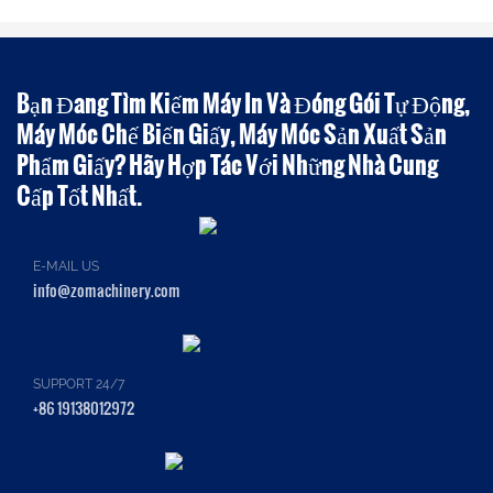
Bạn Đang Tìm Kiếm Máy In Và Đóng Gói Tự Động,
Máy Móc Chế Biến Giấy, Máy Móc Sản Xuất Sản
Phẩm Giấy? Hãy Hợp Tác Với Những Nhà Cung
Cấp Tốt Nhất.
E-MAIL US
info@zomachinery.com
SUPPORT 24/7
+86 19138012972