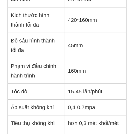
Kích thước hình
420*160mm
4
thành tối đa
Độ sâu hình thành
45mm
4
tối đa
Phạm vi điều chỉnh
160mm
3
hành trình
Tốc độ
15-45 lần/phút
1
Áp suất không khí
0,4-0,7mpa
0
Tiêu thụ không khí
hơn 0,3 mét khối/mét
h