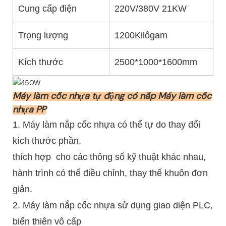
Cung cấp điện
220V/380V 21KW
2
Trọng lượng
1200Kilôgam
1
Kích thước
2500*1000*1600mm
3
Máy làm cốc nhựa tự động có nắp Máy làm cốc
nhựa PP
1. Máy làm nắp cốc nhựa có thể tự do thay đổi
kích thước phần,
thích hợp
cho các thông số kỹ thuật khác nhau,
hành trình có thể điều chỉnh, thay thế khuôn đơn
giản.
2. Máy làm nắp cốc nhựa sử dụng giao diện PLC,
biến thiên vô cấp