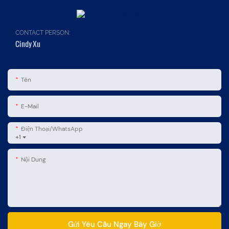
CONTACT PERSON:
Cindy Xu
Tên
E-Mail
Điện Thoại/WhatsApp
+1
Nội Dung
Gửi Yêu Cầu Ngay Bây Giờ