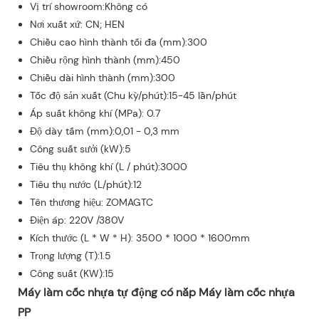
Vị trí showroom:Không có
Nơi xuất xứ: CN; HEN
Chiều cao hình thành tối đa (mm):300
Chiều rộng hình thành (mm):450
Chiều dài hình thành (mm):300
Tốc độ sản xuất (Chu kỳ/phút):15-45 lần/phút
Áp suất không khí (MPa): 0.7
Độ dày tấm (mm):0,01 - 0,3 mm
Công suất sưởi (kW):5
Tiêu thụ không khí (L / phút):3000
Tiêu thụ nước (L/phút):12
Tên thương hiệu: ZOMAGTC
Điện áp: 220V /380V
Kích thước (L * W * H): 3500 * 1000 * 1600mm
Trọng lượng (T):1.5
Công suất (KW):15
Máy làm cốc nhựa tự động có nắp Máy làm cốc nhựa
PP