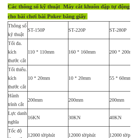
Các thông số kỹ thuật
Máy cắt khuôn dập tự động
cho bài chơi bài Poker bằng giấy
Thông số
ST-150P
ST-220P
ST-280P
kỹ thuật
Tối đa.
*
*
*
kích
110
110mm
160
160mm
200
200mm
thước cắt
Tối thiểu.
*
*
*
kích
10
20mm
10
20mm
55
60mm
thước cắt
Hành
200mm
200mm
200mm
trình cắt
Lực danh
16KN
30KN
40KN
nghĩa
Tốc độ
12000 tờ/phút
12000 tờ/phút
12000 tờ/phút