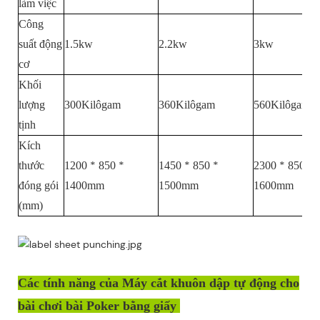
làm việc
Công
suất động
1.5kw
2.2kw
3kw
cơ
Khối
lượng
300Kilôgam
360Kilôgam
560Kilôgam
tịnh
Kích
*
*
*
*
*
*
thước
1200
850
1450
850
2300
850
đóng gói
1400mm
1500mm
1600mm
(mm)
Các tính năng của Máy cắt khuôn dập tự động cho
bài chơi bài Poker bằng giấy