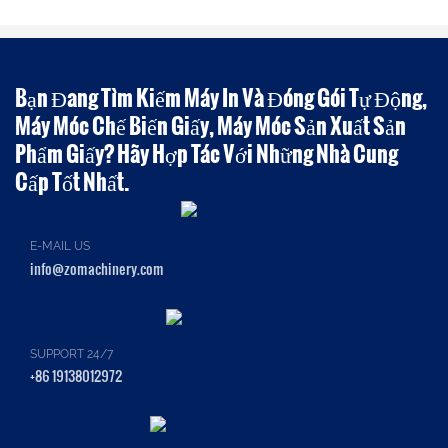
Bạn Đang Tìm Kiếm Máy In Và Đóng Gói Tự Động,
Máy Móc Chế Biến Giấy, Máy Móc Sản Xuất Sản
Phẩm Giấy? Hãy Hợp Tác Với Những Nhà Cung
Cấp Tốt Nhất.
E-MAIL US
info@zomachinery.com
SUPPORT 24/7
+86 19138012972