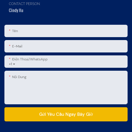
CONTACT PERSON:
Cindy Xu
Tên
E-Mail
Điện Thoại/WhatsApp
+1
Nội Dung
Gửi Yêu Cầu Ngay Bây Giờ