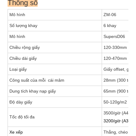
Thông số
Mô hình
ZM-06
Số lượng khay
6 khay
Mô hình
SupersD06
Chiều rộng giấy
120-330mm
Chiều dài giấy
120-470mm
Loại giấy
Giấy offset, giấ
Công suất của mỗi cái mâm
28mm (300 tờ 7
Dung tích khay nạp giấy
65mm (900 tờ 7
Độ dày giấy
50-120g/m2
3500/giờ (A4);
Tốc độ tối đa
3200/giờ (A3)
Xe xếp
Thẳng, chéo