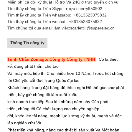
Miễn phí cả đời kỹ thuật Hỗ trợ Và 24Giờ trực tuyến dịch vụ.
Tìm thấy chúng ta Trên Skype: rượu sherry950902
Tìm thấy chúng ta Trên whatsapp: +8613523075832
Tìm thấy chúng ta Trên wechat:
+8613523075832
Tìm chúng tôi qua email làm việc:scarlettli @superelec.cn
Thông Tin công ty
Trịnh Châu Zomagtc Công ty Công ty TNHH
Có là thiết
kế, đang phát triển, chế tạo
Và
máy móc tiếp thị Cho nhiều hơn 10 Năm. Trước hết chúng
tôi Chủ yếu cắt đứt Trung Quốc đại lục
Khách hàng Trong đặt hàng để thích nghi Để thế giới chợ phát
triển, bây giờ chúng tôi làm xuất khẩu
kinh doanh trực tiếp Sau khi những năm này Của phát
triển, chúng tôi Có chất lượng cao chuyên nghiệp
đội, khéo léo tài năng, mạnh lực lượng kỹ thuật, mạnh và độc
lập nghiên cứu Và
Phát triển khả năng, nâng cao thiết bị sản xuất Và Một hoàn