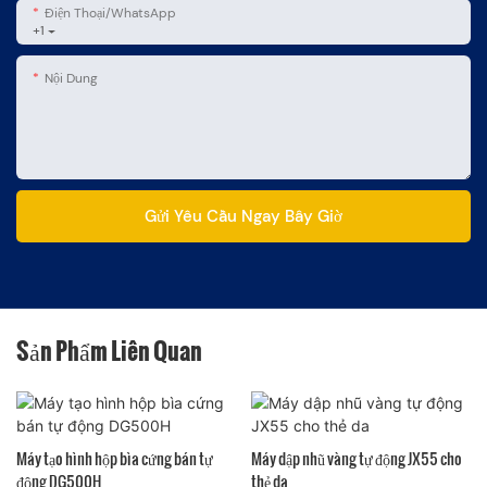
Điện Thoại/WhatsApp
+1
Nội Dung
Gửi Yêu Cầu Ngay Bây Giờ
Sản Phẩm Liên Quan
Máy tạo hình hộp bìa cứng bán tự
Máy dập nhũ vàng tự động JX55 cho
động DG500H
thẻ da