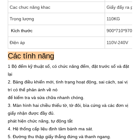
Cac chưc năng khac
Giấy đẩy ra phía
Trọng lượng
110KG
Kích thước
900*710*970mm
Điện áp
110V-240V
Các tính năng
1 Bộ đếm kỹ thuật số, có chức năng đếm, đặt trước số và đặt
lại
2. Bảng điều khiển mới, tình trạng hoạt động, sai cách, sai vị
trí có thể phản ánh về nó
để kiểm tra và sửa chữa nhanh chóng.
3. Màn hình hai chiều thiếu tờ, tờ đôi, bìa cứng và các đơn vị
giấy nhận được đầy đủ.
phát hiện chức năng, tự động tắt
4. Hệ thống cấp liệu định tâm bánh ma sát.
5. Đường thu thập giấy thẳng đứng và thanh ngang.