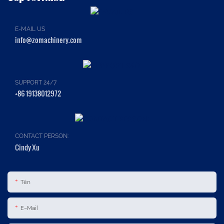
E-MAIL US
info@zomachinery.com
SUPPORT 24/7
+86 19138012972
CONTACT PERSON:
Cindy Xu
Tên
E-Mail