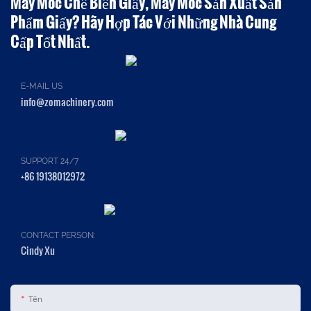
Máy Móc Chế Biến Giấy, Máy Móc Sản Xuất Sản
Phẩm Giấy? Hãy Hợp Tác Với Những Nhà Cung
Cấp Tốt Nhất.
E-MAIL US
info@zomachinery.com
SUPPORT 24/7
+86 19138012972
CONTACT PERSON:
Cindy Xu
Tên