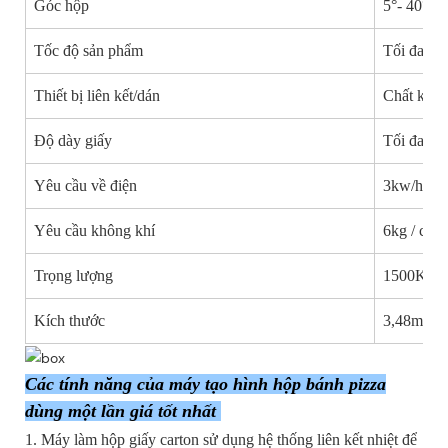
Góc hộp
5°- 40°
Tốc độ sản phẩm
Tối đa 180
Thiết bị liên kết/dán
Chất kết 
Độ dày giấy
Tối đa 1
Yêu cầu về điện
3kw/h
Yêu cầu không khí
6kg / cm²
Trọng lượng
1500KG
Kích thước
3,48m*1,
Các tính năng của máy tạo hình hộp bánh pizza
dùng một lần giá tốt nhất
1. Máy làm hộp giấy carton sử dụng hệ thống liên kết nhiệt để