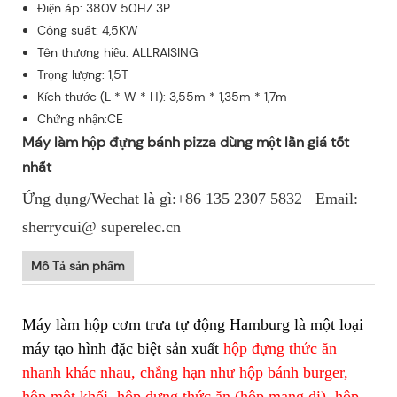
Điện áp: 380V 50HZ 3P
Công suất: 4,5KW
Tên thương hiệu: ALLRAISING
Trọng lượng: 1,5T
Kích thước (L * W * H): 3,55m * 1,35m * 1,7m
Chứng nhận:CE
Máy làm hộp đựng bánh pizza dùng một lần giá tốt
nhất
Ứng dụng/Wechat là gì:+86 135 2307 5832 Email:
sherrycui@ superelec.cn
Mô Tả sản phẩm
Máy làm hộp cơm trưa tự động Hamburg là một loại
máy tạo hình đặc biệt sản xuất
hộp đựng thức ăn
nhanh khác nhau, chẳng hạn như hộp bánh burger,
hộp một khối, hộp đựng thức ăn (hộp mang đi), hộp