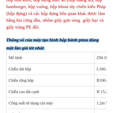
hamburger, hộp vuông, hộp khoai tây chiên kiểu Pháp
(hộp đựng) và các hộp đựng liên quan khác được làm
bằng bìa cứng dầu, nhôm giấy gợn sóng
giấy bạc và
giấy tráng PE đôi.
Thông số của máy tạo hình hộp bánh pizza dùng
một lần giá tốt nhất
Mô hình
ZM-100
Chiều dài hộp
L100-45
Chiều rộng hộp
B100-58
Chiều cao dải cạnh
H 15-20
Công suất sử dụng của máy
1,2m * 4