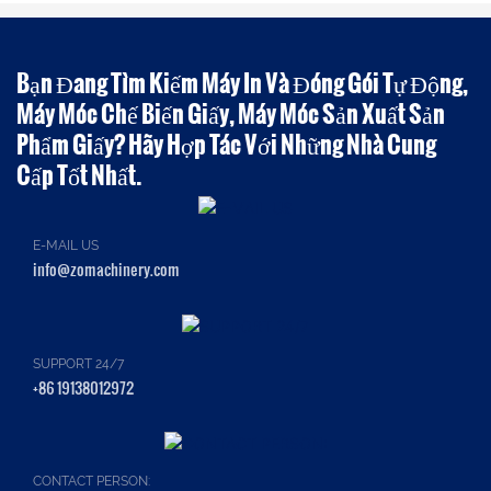
Bạn Đang Tìm Kiếm Máy In Và Đóng Gói Tự Động,
Máy Móc Chế Biến Giấy, Máy Móc Sản Xuất Sản
Phẩm Giấy? Hãy Hợp Tác Với Những Nhà Cung
Cấp Tốt Nhất.
E-MAIL US
info@zomachinery.com
SUPPORT 24/7
+86 19138012972
CONTACT PERSON: