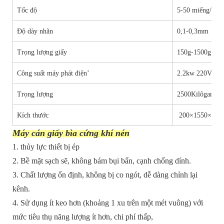
Tốc độ
5-50 miếng/phút
Độ dày nhãn
0,1-0,3mm
Trọng lượng giấy
150g-1500g
Công suất máy phát điện’
2.2kw 220V 50
Trọng lượng
2500Kilôgam
Kích thước
200×1550×100
Máy cán giấy bìa cứng khí nén
1. thủy lực thiết bị ép
2. Bề mặt sạch sẽ, không bám bụi bẩn, cạnh chống dính.
3. Chất lượng ổn định, không bị co ngót, dễ dàng chỉnh lại
kênh.
4. Sử dụng ít keo hơn (khoảng 1 xu trên một mét vuông) với
mức tiêu thụ năng lượng ít hơn, chi phí thấp,