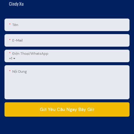
Cindy Xu
Tên
E-Mail
Điện Thoại/WhatsApp
+1
Nội Dung
Gửi Yêu Cầu Ngay Bây Giờ