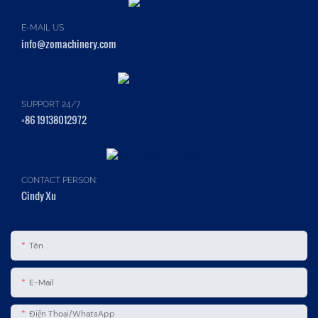
E-MAIL US
info@zomachinery.com
SUPPORT 24/7
+86 19138012972
CONTACT PERSON:
Cindy Xu
Tên
E-Mail
Điện Thoại/WhatsApp