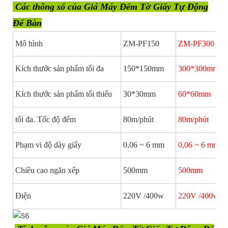
Các thông số của Giá Máy Đếm Tờ Giấy Tự Động
Để Bàn
Mô hình
ZM-PF150
ZM-PF300
Kích thước sản phẩm tối đa
150*150mm
300*300mm
Kích thước sản phẩm tối thiểu
30*30mm
60*60mm
tối đa. Tốc độ đếm
80m/phút
80m/phút
Phạm vi độ dày giấy
0,06 ~ 6 mm
0,06 ~ 6 mm
Chiều cao ngăn xếp
500mm
500mm
Điện
220V /400w
220V /400w