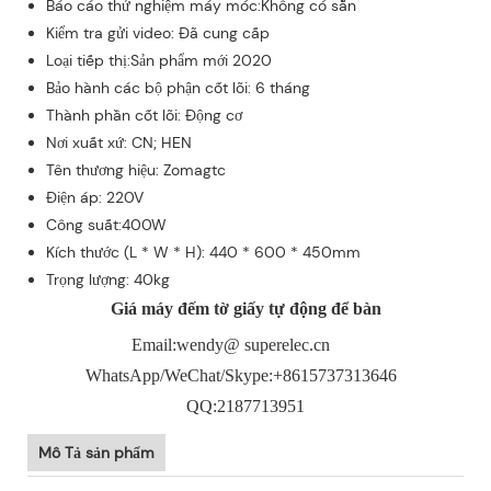
Báo cáo thử nghiệm máy móc:Không có sẵn
Kiểm tra gửi video: Đã cung cấp
Loại tiếp thị:Sản phẩm mới 2020
Bảo hành các bộ phận cốt lõi: 6 tháng
Thành phần cốt lõi: Động cơ
Nơi xuất xứ: CN; HEN
Tên thương hiệu: Zomagtc
Điện áp: 220V
Công suất:400W
Kích thước (L * W * H): 440 * 600 * 450mm
Trọng lượng: 40kg
Giá máy đếm tờ giấy tự động để bàn
Email:wendy@ superelec.cn
WhatsApp/WeChat/Skype:+8615737313646
QQ:2187713951
Mô Tả sản phẩm