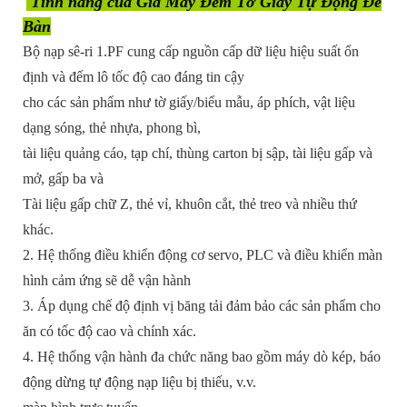
Tính năng của Giá Máy Đếm Tờ Giấy Tự Động Để
Bàn
Bộ nạp sê-ri 1.PF cung cấp nguồn cấp dữ liệu hiệu suất ổn
định và đếm lô tốc độ cao đáng tin cậy
cho các sản phẩm như tờ giấy/biểu mẫu, áp phích, vật liệu
dạng sóng, thẻ nhựa, phong bì,
tài liệu quảng cáo, tạp chí, thùng carton bị sập, tài liệu gấp và
mở, gấp ba và
Tài liệu gấp chữ Z, thẻ vỉ, khuôn cắt, thẻ treo và nhiều thứ
khác.
2. Hệ thống điều khiển động cơ servo, PLC và điều khiển màn
hình cảm ứng sẽ dễ vận hành
3. Áp dụng chế độ định vị băng tải đảm bảo các sản phẩm cho
ăn có tốc độ cao và chính xác.
4. Hệ thống vận hành đa chức năng bao gồm máy dò kép, báo
động dừng tự động nạp liệu bị thiếu, v.v.