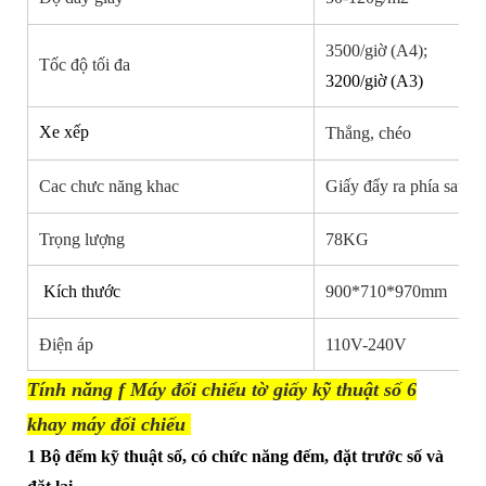
3500/giờ (A4);
Tốc độ tối đa
3200/giờ (A3)
Xe xếp
Thẳng, chéo
Cac chưc năng khac
Giấy đẩy ra phía sau, 
Trọng lượng
78KG
Kích thước
900*710*970mm
Điện áp
110V-240V
Tính năng f Máy đối chiếu tờ giấy kỹ thuật số 6
khay máy đối chiếu
1 Bộ đếm kỹ thuật số, có chức năng đếm, đặt trước số và