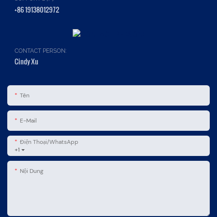
+86 19138012972
CONTACT PERSON:
Cindy Xu
Tên
E-Mail
Điện Thoại/WhatsApp
+1
Nội Dung