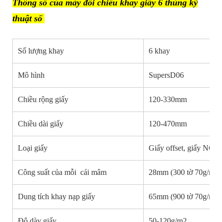
Thông số của máy đối chiếu khay giấy 6 thùng kỹ
thuật số
Số lượng khay
6 khay
Mô hình
SupersD06
Chiều rộng giấy
120-330mm
Chiều dài giấy
120-470mm
Loại giấy
Giấy offset, giấy NCR,
Công suất của mỗi cái mâm
28mm (300 tờ 70g/m2)
Dung tích khay nạp giấy
65mm (900 tờ 70g/m2)
Độ dày giấy
50-120g/m2