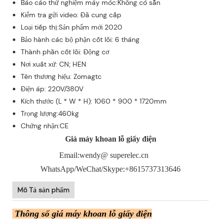
Báo cáo thử nghiệm máy móc:Không có sẵn
Kiểm tra gửi video: Đã cung cấp
Loại tiếp thị:Sản phẩm mới 2020
Bảo hành các bộ phận cốt lõi: 6 tháng
Thành phần cốt lõi: Động cơ
Nơi xuất xứ: CN; HEN
Tên thương hiệu: Zomagtc
Điện áp: 220V/380V
Kích thước (L * W * H): 1060 * 900 * 1720mm
Trọng lượng:460kg
Chứng nhận:CE
Giá máy khoan lỗ giấy điện
Email:wendy@ superelec.cn
WhatsApp/WeChat/Skype:+8615737313646
Mô Tả sản phẩm
Thông số giá máy khoan lỗ giấy điện