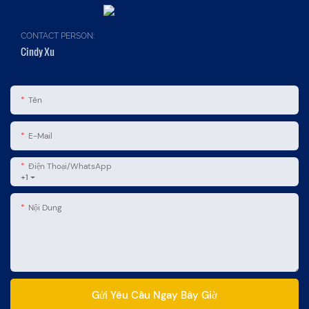
CONTACT PERSON:
Cindy Xu
Tên
E-Mail
Điện Thoại/WhatsApp
+1
Nội Dung
Gửi Yêu Cầu Ngay Bây Giờ