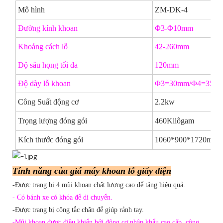
Mô hình
ZM-DK-4
Đường kính khoan
Φ3-Φ10mm
Khoảng cách lỗ
42-260mm
Độ sâu họng tối đa
120mm
Độ dày lỗ khoan
Φ3=30mm/Φ4=35mm
Công Suất động cơ
2.2kw
Trọng lượng đóng gói
460Kilôgam
Kích thước đóng gói
1060*900*1720mm
Tính năng của giá máy khoan lỗ giấy điện
-Được trang bị 4 mũi khoan chất lượng cao để tăng hiệu quả.
- Có bánh xe có khóa để di chuyển.
-Được trang bị công tắc chân để giúp rảnh tay.
-Mũi khoan được điều khiển bởi động cơ nhập khẩu cao cấp, công