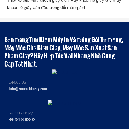
Thiết kế của Máy khoan giấy điện, Máy khoan lỗ giấy, Giá máy
khoan lỗ giấy dẫn đầu trong đổi mới ngành.
Bạn Đang Tìm Kiếm Máy In Và Đóng Gói Tự Động,
Máy Móc Chế Biến Giấy, Máy Móc Sản Xuất Sản
Phẩm Giấy? Hãy Hợp Tác Với Những Nhà Cung
Cấp Tốt Nhất.
E-MAIL US
info@zomachinery.com
SUPPORT 24/7
+86 19138012972