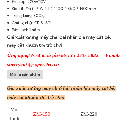
Điện áp: 220V/110V
Kích thước (L * W * H): 1200 * 850 * 1400mm
Trọng lượng:300kg
Chứng nhận:CE & ISO
Bảo hành 1 năm
Giá xuất xưởng máy chơi bài nhãn bia máy cắt bế,
máy cắt khuôn thẻ trò chơi
Ứng dụng/Wechat là gì:+86 135 2307 5832 Email:
sherrycui @superelec.cn
Mô Tả sản phẩm
Giá xuất xưởng máy chơi bài nhãn bia máy cắt bế,
máy cắt khuôn thẻ trò chơi
Mô
ZM-150
ZM-220
hình