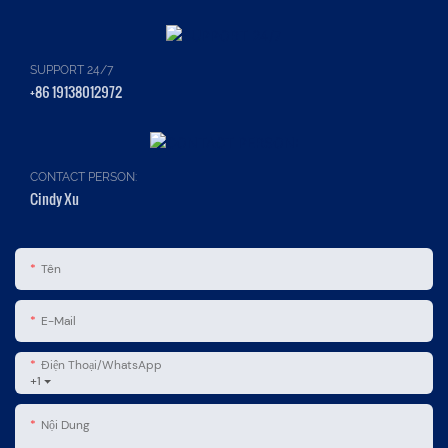
SUPPORT 24/7
+86 19138012972
CONTACT PERSON:
Cindy Xu
Tên
E-Mail
Điện Thoại/WhatsApp
+1
Nội Dung