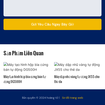
Gửi Yêu Cầu Ngay Bây Giờ
Sản Phẩm Liên Quan
Máy tạo hình hộp bìa cứng bán tự
Máy dập nhũ vàng tự động JX55 cho
động DG500H
thẻ da
Bản quyền © 2024
hoàng tử
|
Sơ đồ trang web