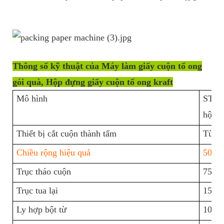
Thông số kỹ thuật của Máy làm giấy cuộn tổ ong
gói quà, Hộp đựng giấy cuộn tổ ong kraft
Mô hình
ST-FW
hộp đ
Thiết bị cắt cuộn thành tấm
Tùy 
Chiều rộng hiệu quả
500
Trục tháo cuộn
75*8
Trục tua lại
150*
Ly hợp bột từ
10kg 