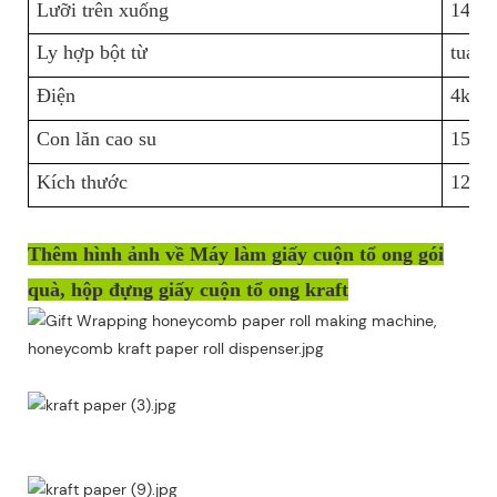
Lưỡi trên xuống
146
Ly hợp bột từ
tua l
Điện
4kw
Con lăn cao su
150*
Kích thước
1200
Thêm hình ảnh về Máy làm giấy cuộn tổ ong gói
quà, hộp đựng giấy cuộn tổ ong kraft