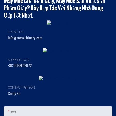
Máy Móc Chế Biến Giấy, Máy Móc Sản Xuất Sản
Phẩm Giấy? Hãy Hợp Tác Với Những Nhà Cung
Cấp Tốt Nhất.
E-MAIL US
info@zomachinery.com
SUPPORT 24/7
+86 19138012972
CONTACT PERSON:
Cindy Xu
Tên