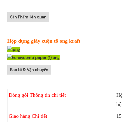
Sản Phẩm liên quan
Hộp đựng giấy cuộn tổ ong kraft
Bao bì & Vận chuyển
Đóng gói Thông tin chi tiết
Hộp g
hộp đ
Giao hàng Chi tiết
15 Ng