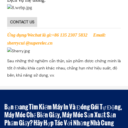
Dịch vụ Hệ thống.
CONTACT US
Ứng dụng/Wechat là gì:+86 135 2307 5832 Email:
sherrycui @superelec.cn
Sau những thử nghiệm cẩn thận, sản phẩm được chứng minh là
tốt ở nhiều khía cạnh khác nhau, chẳng hạn như hiệu suất, độ
bền, khả năng sử dụng, v.v.
Bạn Đang Tìm Kiếm Máy In Và Đóng Gói Tự Động,
Máy Móc Chế Biến Giấy, Máy Móc Sản Xuất Sản
Phẩm Giấy? Hãy Hợp Tác Với Những Nhà Cung