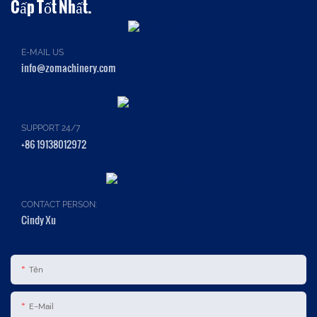
Cấp Tốt Nhất.
E-MAIL US
info@zomachinery.com
SUPPORT 24/7
+86 19138012972
CONTACT PERSON:
Cindy Xu
Tên
E-Mail