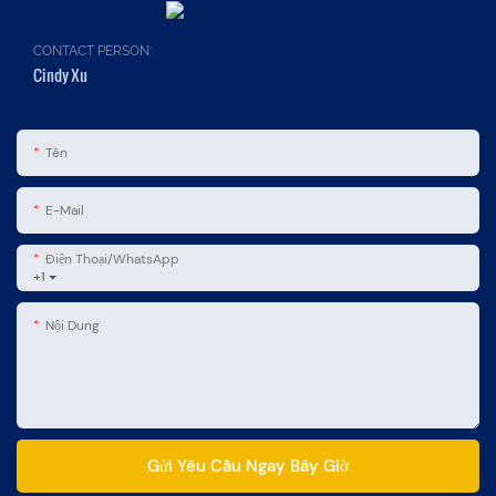
CONTACT PERSON:
Cindy Xu
Tên
E-Mail
Điện Thoại/WhatsApp
+1
Nội Dung
Gửi Yêu Cầu Ngay Bây Giờ