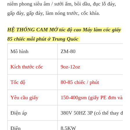
niêm phong siêu âm / sưởi ấm, bôi dầu, đục lỗ đáy,
gấp đáy, gấp đáy, làm nóng trước, cốc khía.
HỆ THỐNG CAM MỞ tốc độ cao Máy làm cốc giấy
85 chiếc mỗi phút ở Trung Quốc
Mô hình
ZM-80
Kích thước cốc
9oz-12oz
Tốc độ
80-85 chiếc / phút
Yêu cầu giấy
150-400gsm (giấy PE đơn và giấ
Điện áp
380V 50HZ 3P (có thể thay đổi 
Điện
8.5KW