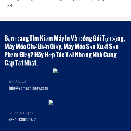
nó.
Bạn Đang Tìm Kiếm Máy In Và Đóng Gói Tự Động,
Máy Móc Chế Biến Giấy, Máy Móc Sản Xuất Sản
Phẩm Giấy? Hãy Hợp Tác Với Những Nhà Cung
Cấp Tốt Nhất.
E-MAIL US
info@zomachinery.com
SUPPORT 24/7
+86 19138012972